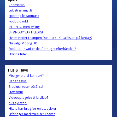
Champcar?
Løbetræning...!?
sport og kakaomælk
Fodboldvold
InLiners... men kylling
BRØNDBY VAR HELDIG!
Hvem vinder i kampen Danmark - Kasakhstan på lørdag?
Nu valg i Viborg HK
Fodbold , hvad er det for noget efterhånden?
Skønne tider
Hus & Have
Misligehold af kontrakt?
Badebassin.
Bladlus i roser på 2. sal
Støttemur
Videooptagelse til bryllup?
husleje stop
Hjælp har brug for en bædykker
Erfaringer med træfliser i haven