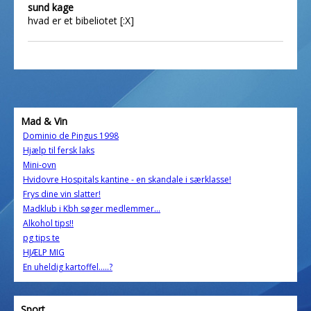
sund kage
hvad er et bibeliotet [:X]
Mad & Vin
Dominio de Pingus 1998
Hjælp til fersk laks
Mini-ovn
Hvidovre Hospitals kantine - en skandale i særklasse!
Frys dine vin slatter!
Madklub i Kbh søger medlemmer...
Alkohol tips!!
pg tips te
HJÆLP MIG
En uheldig kartoffel.....?
Sport