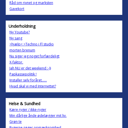
Råd om rivnet og marksten
Gavekort
Underholdning
Ny Youtube?
Ny sang
>hjælp< >Techno i Fl studio
morten brenum
Nu siger jeg noget forfærdeligt
X-faktor.
Jah NU er det weekend :-))
Papkassepolitik !
Installer selv foråret......
Hvad skal vi med Internettet?
Helse & Sundhed
Kære ryger / ikke-ryger
Min dårlige ånde ødelægger mit liv.
Grøn te
Rygerne søger opmærksomhed