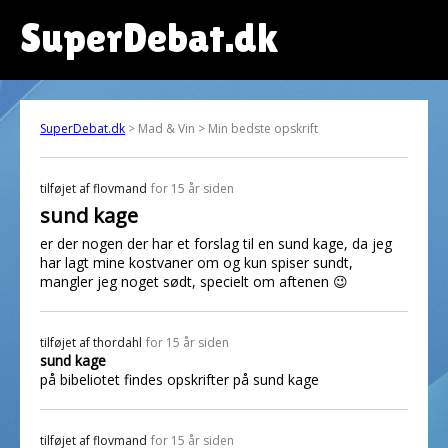
SuperDebat.dk
SuperDebat.dk
> Mad & Vin > Min bedste opskrift
tilføjet af
flovmand
for 15 år siden
sund kage
er der nogen der har et forslag til en sund kage, da jeg
har lagt mine kostvaner om og kun spiser sundt,
mangler jeg noget sødt, specielt om aftenen 😉
tilføjet af
thordahl
for 15 år siden
sund kage
på bibeliotet findes opskrifter på sund kage
tilføjet af
flovmand
for 15 år siden