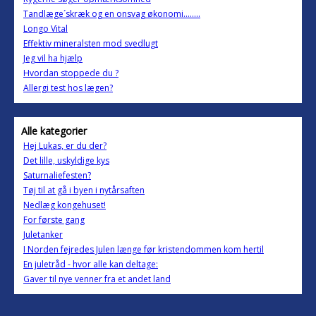
Tandlæge´skræk og en onsvag økonomi........
Longo Vital
Effektiv mineralsten mod svedlugt
Jeg vil ha hjælp
Hvordan stoppede du ?
Allergi test hos lægen?
Alle kategorier
Hej Lukas, er du der?
Det lille, uskyldige kys
Saturnaliefesten?
Tøj til at gå i byen i nytårsaften
Nedlæg kongehuset!
For første gang
Juletanker
I Norden fejredes Julen længe før kristendommen kom hertil
En juletråd - hvor alle kan deltage:
Gaver til nye venner fra et andet land