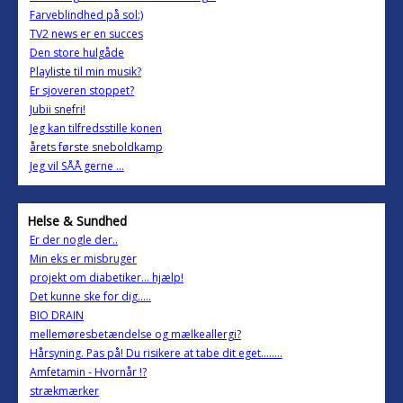
Farveblindhed på sol:)
TV2 news er en succes
Den store hulgåde
Playliste til min musik?
Er sjoveren stoppet?
Jubii snefri!
Jeg kan tilfredsstille konen
årets første sneboldkamp
Jeg vil SÅÅ gerne ...
Helse & Sundhed
Er der nogle der..
Min eks er misbruger
projekt om diabetiker... hjælp!
Det kunne ske for dig.....
BIO DRAIN
mellemøresbetændelse og mælkeallergi?
Hårsyning. Pas på! Du risikere at tabe dit eget........
Amfetamin - Hvornår !?
strækmærker