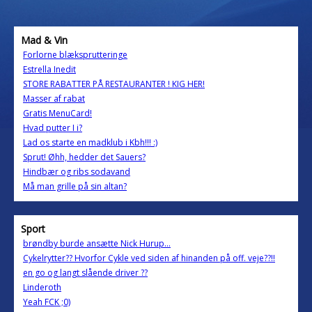
Mad & Vin
Forlorne blæksprutteringe
Estrella Inedit
STORE RABATTER PÅ RESTAURANTER ! KIG HER!
Masser af rabat
Gratis MenuCard!
Hvad putter I i?
Lad os starte en madklub i Kbh!!! :)
Sprut! Øhh, hedder det Sauers?
Hindbær og ribs sodavand
Må man grille på sin altan?
Sport
brøndby burde ansætte Nick Hurup...
Cykelrytter?? Hvorfor Cykle ved siden af hinanden på off. veje??!!
en go og langt slående driver ??
Linderoth
Yeah FCK ;0)