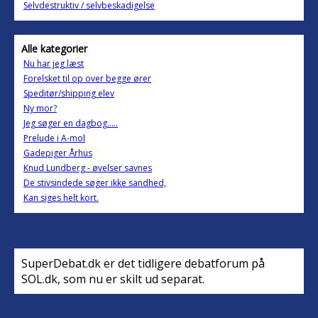
Selvdestruktiv / selvbeskadigelse
Alle kategorier
Nu har jeg læst
Forelsket til op over begge ører
Speditør/shipping elev
Ny mor?
Jeg søger en dagbog.....
Prelude i A-mol
Gadepiger Århus
Knud Lundberg - øvelser savnes
De stivsindede søger ikke sandhed,
Kan siges helt kort.
SuperDebat.dk er det tidligere debatforum på
SOL.dk, som nu er skilt ud separat.