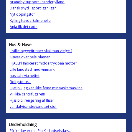
brøndby support i sønderjylland
Dansk snyd i sport igen igen
Nyt dopingstof
Kylling havde Salmonella
Anja fik det røde
Hus & Have
Hvilke byggefirmaer skal man vælge ?
Kløver over hele plænen
HJAELP! Indiceret middeltryk paa motor?
Lille landsted med vinmark
hus salg via nettet
Boligstøtte...
Hjælp - jeg kan ikke åbne min vaskemaskine
Vil ikke centrifugere!!!
Hjælp til rengøring af fliser
vandafvisende/vandtæt stof
Underholdning
På fredag er det Pia K's fødselsdag...