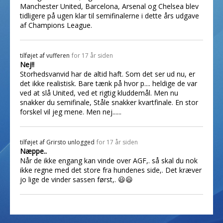
Manchester United, Barcelona, Arsenal og Chelsea blev
tidligere på ugen klar til semifinalerne i dette års udgave
af Champions League.
tilføjet af
vufferen
for 17 år siden
Nej!!
Storhedsvanvid har de altid haft. Som det ser ud nu, er
det ikke realistisk. Bare tænk på hvor p.... heldige de var
ved at slå United, ved et rigtig kluddemål. Men nu
snakker du semifinale, Ståle snakker kvartfinale. En stor
forskel vil jeg mene. Men nej......
tilføjet af
Grirsto unlogged
for 17 år siden
Næppe..
Når de ikke engang kan vinde over AGF,. så skal du nok
ikke regne med det store fra hundenes side,. Det kræver
jo lige de vinder sassen først,. 😃😃