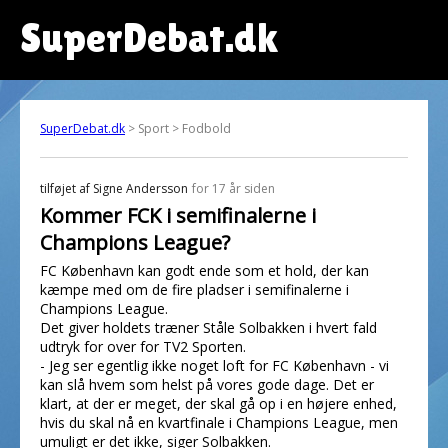
SuperDebat.dk
SuperDebat.dk
> Sport > Fodbold
tilføjet af
Signe Andersson
for 17 år siden
Kommer FCK i semifinalerne i
Champions League?
FC København kan godt ende som et hold, der kan
kæmpe med om de fire pladser i semifinalerne i
Champions League.
Det giver holdets træner Ståle Solbakken i hvert fald
udtryk for over for TV2 Sporten.
- Jeg ser egentlig ikke noget loft for FC København - vi
kan slå hvem som helst på vores gode dage. Det er
klart, at der er meget, der skal gå op i en højere enhed,
hvis du skal nå en kvartfinale i Champions League, men
umuligt er det ikke, siger Solbakken.