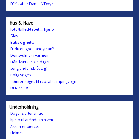
FCK køber Dame N’Doye
Hus & Have
foto/billed-tapet.... hjælp
Glas
Babs og nutte
Er du en god handyman?
Den svulmer i varmen
Håndværker gæld igen.
seng under skråvæg?
Bolig søges
Tømrer søges til rep. af campingvogn
DEN er død!
Underholdning
Dagens aftensmad
hjælp til at finde min ven
Akkari er piercet
Fleknes