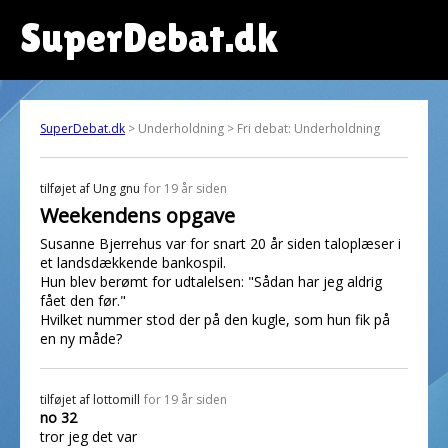
SuperDebat.dk
SuperDebat.dk
> Underholdning > Fri debat: Underholdning
tilføjet af
Ung gnu
for 19 år siden
Weekendens opgave
Susanne Bjerrehus var for snart 20 år siden taloplæser i
et landsdækkende bankospil.
Hun blev berømt for udtalelsen: "Sådan har jeg aldrig
fået den før."
Hvilket nummer stod der på den kugle, som hun fik på
en ny måde?
tilføjet af
lottomill
for 19 år siden
no 32
tror jeg det var