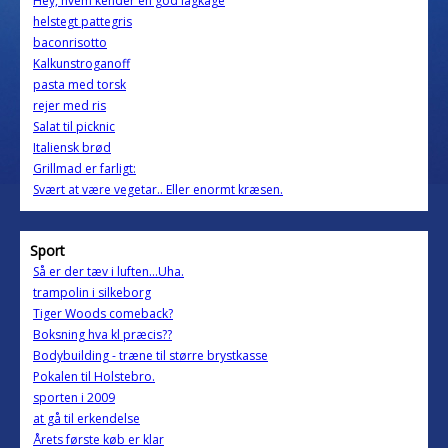
Hey, hvem kender en god lagkage
helstegt pattegris
baconrisotto
Kalkunstroganoff
pasta med torsk
rejer med ris
Salat til picknic
Italiensk brød
Grillmad er farligt:
Svært at være vegetar.. Eller enormt kræsen.
Sport
Så er der tæv i luften...Uha.
trampolin i silkeborg
Tiger Woods comeback?
Boksning hva kl præcis??
Bodybuilding - træne til større brystkasse
Pokalen til Holstebro.
sporten i 2009
at gå til erkendelse
Årets første køb er klar