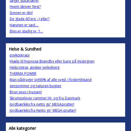
søger guitarlærer
Hvem skriver flest?
Scenen er din!
De glade 60´ere :-) eller?
Hævnen er sød....
Elvis er stadig nr. 1...
Helse & Sundhed
psykoterapi
Hjælp til hypnose Brøndby eller bare på Vestegnen
Helprotese, ønsker vejledning
THERMA POWER
Man pådrager sig90% af alle sygd. i fostertilstand
sensommer og naturen bugner
Brun sovs i trussen!
Skrumpelever rammer Hr. og Fru Danmark
Jordbærkiks fra netto gir' MEGAprutter!
Jordbærkiks fra Netto gir' MEGA-prutter!
Alle kategorier