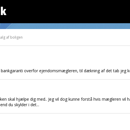
dk
alg af boligen
 en bankgaranti overfor ejendomsmægleren, til dækning af det tab je
n skal hjælpe dig med.. Jeg vil dog kunne forstå hvis mægleren vil h
end du skylder i det...