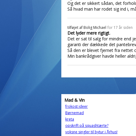
Og det er sikkert sådan, det forhol
Så hvad man har rodet sig ind i, må
tilføjet af
Bolig Michael
for 17 år siden
Det lyder mere rigtigt.
Det er sat til salg for mindre end 
garanti der dækkede det pantebrev d
Så den er blevet fjernet fra nettet o
Min bankrådgiver havde heller aldrig 
Mad & Vin
frokost ideer
Børnemad
kreta
opskrift på squashtærte?
voksne singler til bytur i Århus!