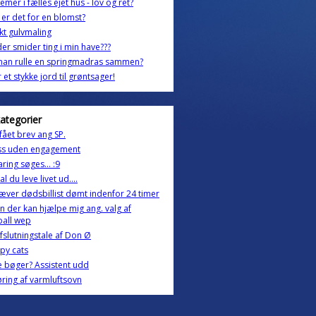
emer i fælles ejet hus - lov og ret?
er det for en blomst?
kt gulvmaling
der smider ting i min have???
man rulle en springmadras sammen?
 et stykke jord til grøntsager!
kategorier
 fået brev ang SP.
ess uden engagement
aring søges... :9
l du leve livet ud....
æver dødsbillist dømt indenfor 24 timer
 der kan hjælpe mig ang. valg af
ball wep
afslutningstale af Don Ø
opy cats
e bøger? Assistent udd
ring af varmluftsovn