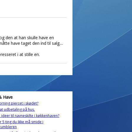
dog den at han skulle have en
te have taget den ind til salg....
esseret i at stille en.
& Have
orning piercet i skødet?
t udbetaling på hus.
 ideer til navneskilte i køkkenhaven?
r 5 ting du ikke må smide i
etumbleren