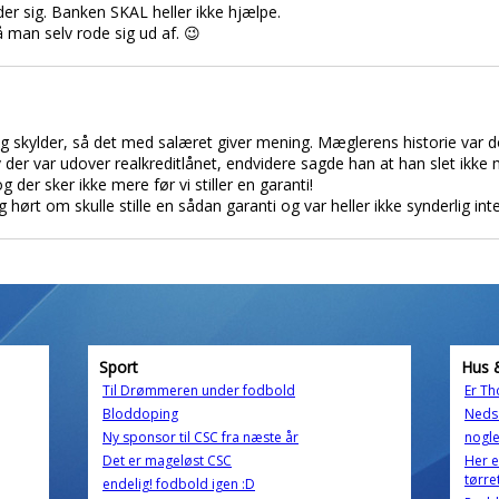
der sig. Banken SKAL heller ikke hjælpe.
 man selv rode sig ud af. 😉
jeg skylder, så det med salæret giver mening. Mæglerens historie var 
er var udover realkreditlånet, endvidere sagde han at han slet ikke måt
g der sker ikke mere før vi stiller en garanti!
hørt om skulle stille en sådan garanti og var heller ikke synderlig inter
Sport
Hus 
Til Drømmeren under fodbold
Er Th
Bloddoping
Nedsa
Ny sponsor til CSC fra næste år
nogle
Det er mageløst CSC
Her e
tørr
endelig! fodbold igen :D