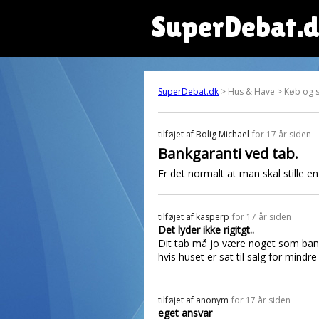
SuperDebat.
SuperDebat.dk
> Hus & Have > Køb og s
tilføjet af
Bolig Michael
for 17 år siden
Bankgaranti ved tab.
Er det normalt at man skal stille
tilføjet af
kasperp
for 17 år siden
Det lyder ikke rigitgt..
Dit tab må jo være noget som banke
hvis huset er sat til salg for mindre 
tilføjet af
anonym
for 17 år siden
eget ansvar