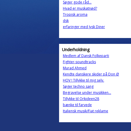
Søger gode råd...
Hvad er muskatnød?
Tropisk aroma
dsk
erfaringer med Jysk Diner
Underholdning
Medlem af Dansk Folkeparti
Fighter-soundtracks
Murad Ahmed
Kendte danskere skider på Don Ø
HOV ! Tillykke til mig selv.
Søger techno sang
Begravelse under musikken...
Tillykke til Orkideen28
bænke til farvede
Italiensk musik/Fiat reklame