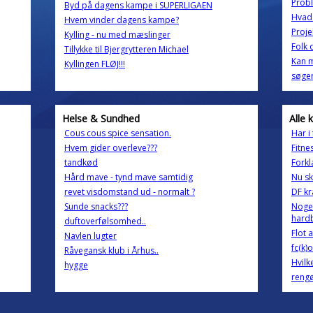
Probl
Byd på dagens kampe i SUPERLIGAEN
Hvad 
Hvem vinder dagens kampe?
Proje
Kylling - nu med mæslinger
Folk 
Tillykke til Bjergrytteren Michael
Kan 
Kyllingen FLØJ!!!
søger
Helse & Sundhed
Alle 
Cous cous spice sensation.
Har i
Hvem gider overleve???
Fitn
tandkød
Forkl
Hård mave - tynd mave samtidig
Nu ska
revet visdomstand ud - normalt ?
DF kr
Sunde snacks???
Nogen
hard
duftoverfølsomhed..
Flot 
Navlen lugter
fc(k)
Råvegansk klub i Århus..
Hvilk
hygge
rengø