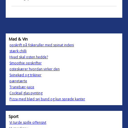
Mad & Vin
opskrift på fiskeruller med spinat indeni
stærk chilli
Hvad skal osten hedde?
Smoothie opskrifter
osteskærer hvordan virker den
Svinekød og trikiner
pæretærte
Tranebær-juice
Cocktail glas pynting
Pizza med blød sej bund og kun sprøde kanter
Sport
Vi turde spille offensivt