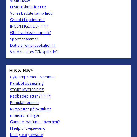
Vi snorksov
Et stort skridt for FCK
Vores bedste kamp hidtil
Grund til optimisme
INGEN PIGER DER ?????
Øhh hva blev kampen??
Sportsspammer
Dette er en provokation!!!!
Var det i aftes FCK spillede?
Hus & Have
dykpumpe med svømmer
Parabol opsætning
STORT MYSTERIE????
Rødbedepletter ????????
Primulablomster
Rustpletter på bestikket
mønstre til lingeri
Gammel parfume - hvorhen?
Hjælp til Svejseværk
Kollegie og akvarie