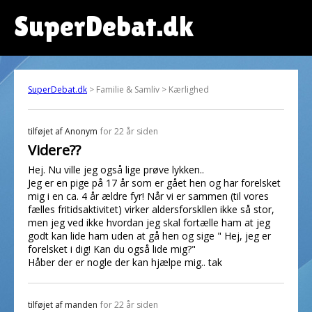
SuperDebat.dk
SuperDebat.dk
> Familie & Samliv > Kærlighed
tilføjet af
Anonym
for 22 år siden
Videre??
Hej. Nu ville jeg også lige prøve lykken..
Jeg er en pige på 17 år som er gået hen og har forelsket
mig i en ca. 4 år ældre fyr! Når vi er sammen (til vores
fælles fritidsaktivitet) virker aldersforskllen ikke så stor,
men jeg ved ikke hvordan jeg skal fortælle ham at jeg
godt kan lide ham uden at gå hen og sige " Hej, jeg er
forelsket i dig! Kan du også lide mig?"
Håber der er nogle der kan hjælpe mig.. tak
tilføjet af
manden
for 22 år siden