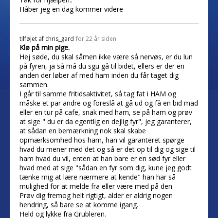
Håber jeg en dag kommer videre
tilføjet af
chris_gard
for 22 år siden
Klø på min pige.
Hej søde, du skal såmen ikke være så nervøs, er du lun
på fyren, ja så må du sgu gå til bidet, ellers er der en
anden der løber af med ham inden du får taget dig
sammen.
I går til samme fritidsaktivitet, så tag fat i HAM og
måske et par andre og foreslå at gå ud og få en bid mad
eller en tur på cafe, snak med ham, se på ham og prøv
at sige " du er da egentlig en dejlig fyr", jeg garanterer,
at sådan en bemærkning nok skal skabe
opmærksomhed hos ham, han vil garanteret spørge
hvad du mener med det og så er det op til dig og sige til
ham hvad du vil, enten at han bare er en sød fyr eller
hvad med at sige "sådan en fyr som dig, kune jeg godt
tænke mig at lære nærmere at kende" han har så
mulighed for at melde fra eller være med på den.
Prøv dig fremog helt rigtigt, alder er aldrig nogen
hendring, så bare se at komme igang.
Held og lykke fra Grubleren.