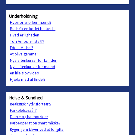
Underholdning
Hvorfor snorker mænd?
Bush fik en kodet besked...
Hvad er ligheden
Tori Amos´ z-liste???
Eddie Michel?
At blive gammel:
Nye aftenkurser for kvinder
Nye aftenkurser for mænd
en lille sjov video
Hjælp med at finde!?
Helse & Sundhed
Realistisk nytårsfortsæt?
Forkølelsessår?
Diarre og hæmorrider
Kæbeoperation snart måske?
Rygerhjem bliver ved at forgifte