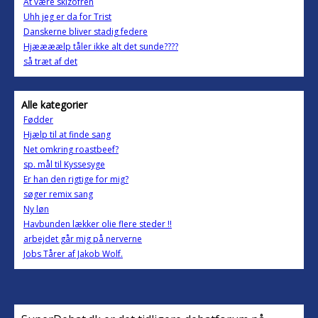
At være skizofren
Uhh jeg er da for Trist
Danskerne bliver stadig federe
Hjæææælp tåler ikke alt det sunde????
så træt af det
Alle kategorier
Fødder
Hjælp til at finde sang
Net omkring roastbeef?
sp. mål til Kyssesyge
Er han den rigtige for mig?
søger remix sang
Ny løn
Havbunden lækker olie flere steder !!
arbejdet går mig på nerverne
Jobs Tårer af Jakob Wolf.