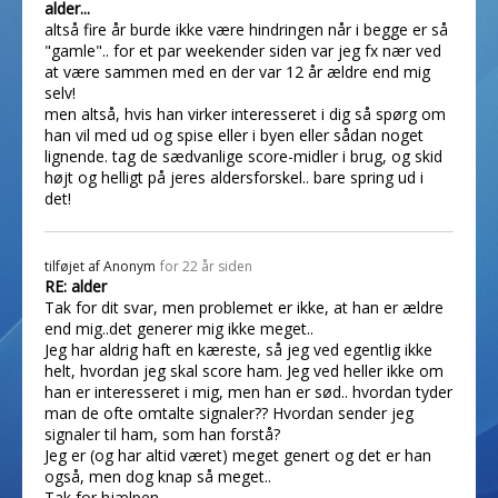
alder...
altså fire år burde ikke være hindringen når i begge er så
"gamle".. for et par weekender siden var jeg fx nær ved
at være sammen med en der var 12 år ældre end mig
selv!
men altså, hvis han virker interesseret i dig så spørg om
han vil med ud og spise eller i byen eller sådan noget
lignende. tag de sædvanlige score-midler i brug, og skid
højt og helligt på jeres aldersforskel.. bare spring ud i
det!
tilføjet af
Anonym
for 22 år siden
RE: alder
Tak for dit svar, men problemet er ikke, at han er ældre
end mig..det generer mig ikke meget..
Jeg har aldrig haft en kæreste, så jeg ved egentlig ikke
helt, hvordan jeg skal score ham. Jeg ved heller ikke om
han er interesseret i mig, men han er sød.. hvordan tyder
man de ofte omtalte signaler?? Hvordan sender jeg
signaler til ham, som han forstå?
Jeg er (og har altid været) meget genert og det er han
også, men dog knap så meget..
Tak for hjælpen..