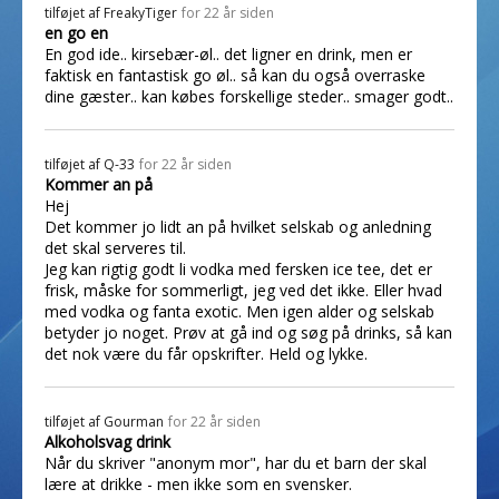
tilføjet af
FreakyTiger
for 22 år siden
en go en
En god ide.. kirsebær-øl.. det ligner en drink, men er
faktisk en fantastisk go øl.. så kan du også overraske
dine gæster.. kan købes forskellige steder.. smager godt..
tilføjet af
Q-33
for 22 år siden
Kommer an på
Hej
Det kommer jo lidt an på hvilket selskab og anledning
det skal serveres til.
Jeg kan rigtig godt li vodka med fersken ice tee, det er
frisk, måske for sommerligt, jeg ved det ikke. Eller hvad
med vodka og fanta exotic. Men igen alder og selskab
betyder jo noget. Prøv at gå ind og søg på drinks, så kan
det nok være du får opskrifter. Held og lykke.
tilføjet af
Gourman
for 22 år siden
Alkoholsvag drink
Når du skriver "anonym mor", har du et barn der skal
lære at drikke - men ikke som en svensker.