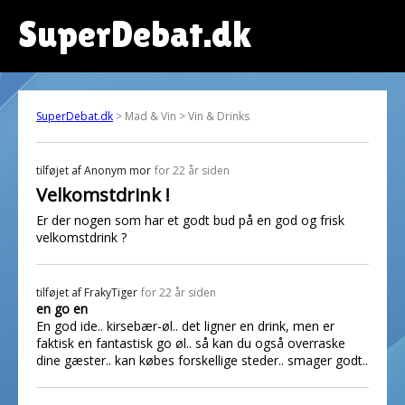
SuperDebat.dk
SuperDebat.dk
> Mad & Vin > Vin & Drinks
tilføjet af
Anonym mor
for 22 år siden
Velkomstdrink !
Er der nogen som har et godt bud på en god og frisk
velkomstdrink ?
tilføjet af
FrakyTiger
for 22 år siden
en go en
En god ide.. kirsebær-øl.. det ligner en drink, men er
faktisk en fantastisk go øl.. så kan du også overraske
dine gæster.. kan købes forskellige steder.. smager godt..