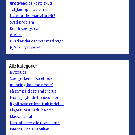
unødvendige kosttilskud
Talgknopper på armene
Hvorfor dør man af kræft?
Sved problem
Kondi spørgsmål
drøbel
Hvad er det der sker med mig?
HJÆLP - NY LÆGE?
Alle kategorier
Buttplugs
Spørgeskema: Facebook
mobning, komme videre?
Få styr på dit strømforbrug
Endelig flyttede bonusdatteren
ftg vil have en konstruktiv debat
Klage til SOL vedr. be2.dk
Masser af rabat
Han løb med alle præmierne.
Interviewing a Reptilian