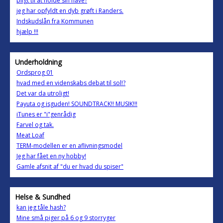
pligt til at holde sin have?
jeg har opfyldt en dyb grøft i Randers.
Indskudslån fra Kommunen
hjælp !!!
Underholdning
Ordsprog 01
hvad med en videnskabs debat til sol!?
Det var da utroligt!
Payuta og isguden! SOUNDTRACK!! MUSIK!!!
iTunes er "i"genrådig
Farvel og tak.
Meat Loaf
TERM-modellen er en aflivningsmodel
Jeg har fået en ny hobby!
Gamle afsnit af "du er hvad du spiser"
Helse & Sundhed
kan jeg tåle hash?
Mine små piger på 6 og 9 storryger