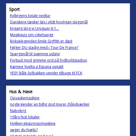
Sport
Kyllingens totale nedtur
Danskere tæsker løs i vildt hooligan-slagsmål
Engang slog vi Uruguay 6-1...
Musikquiz om cykelsange
Bokselegenden Emile Griffith er død
Følger DU stadig med i Tour De France?
Spørgsmål til svømme udstyr
Forbud mod grimme ord på fodboldstadion
Kæmpe Vuelta a Espana optakt
YES!! Ståle Solbakken vender tilbage til FCK
Hus & Have
Opvaskemaskine
nogle kender en billig god murer /håndværker
Nabokrig
19års fest lokaler
Hvilken ekspressomaskine
søger du hjælp?