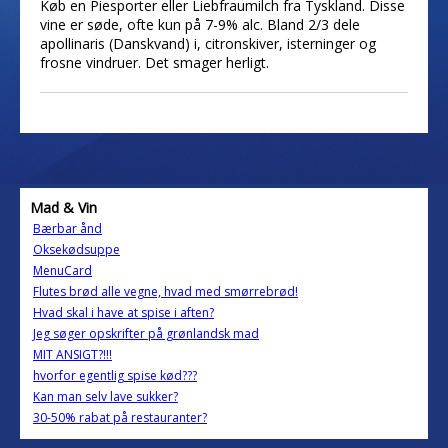
Køb en Piesporter eller Liebfraumilch fra Tyskland. Disse
vine er søde, ofte kun på 7-9% alc. Bland 2/3 dele
apollinaris (Danskvand) i, citronskiver, isterninger og
frosne vindruer. Det smager herligt.
Mad & Vin
Bærbar ånd
Oksekødsuppe
MenuCard
Flutes brød alle vegne, hvad med smørrebrød!
Hvad skal i have at spise i aften?
Jeg søger opskrifter på grønlandsk mad
MIT ANSIGT?!!!
hvorfor egentlig spise kød???
Kan man selv lave sukker?
30-50% rabat på restauranter?