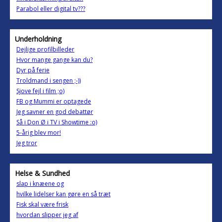
Parabol eller digital tv???
Underholdning
Dejlige profilbilleder
Hvor mange gange kan du?
Dyr på ferie
Troldmand i sengen ;-))
Sjove fejl i film ;o)
FB og Mummi er optagede
Jeg savner en god debattør
Så i Don Ø i TV i Showtime :o)
5-årig blev mor!
Jeg tror
Helse & Sundhed
slap i knæene og
hvilke lidelser kan gøre en så træt
Fisk skal være frisk
hvordan slipper jeg af