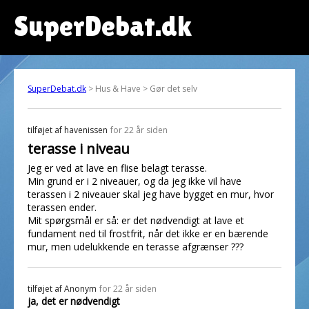
SuperDebat.dk
SuperDebat.dk
> Hus & Have > Gør det selv
tilføjet af
havenissen
for 22 år siden
terasse i niveau
Jeg er ved at lave en flise belagt terasse.
Min grund er i 2 niveauer, og da jeg ikke vil have
terassen i 2 niveauer skal jeg have bygget en mur, hvor
terassen ender.
Mit spørgsmål er så: er det nødvendigt at lave et
fundament ned til frostfrit, når det ikke er en bærende
mur, men udelukkende en terasse afgrænser ???
tilføjet af
Anonym
for 22 år siden
ja, det er nødvendigt