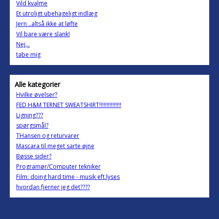
Vild kvalme
Et utroligt ubehageligt indlæg
Jern ..altså ikke at løfte
Vil bare være slank!
Nej,..
tabe mig
Alle kategorier
Hvilke øvelser?
FED H&M TERNET SWEATSHIRT!!!!!!!!!!!!!!!
Ligning???
spørgsmål?
THansen og returvarer
Mascara til meget sarte øjne
Bøsse sider?
Programør/Computer tekniker
Film: doing hard time - musik eft.lyses
hvordan fjerner jeg det????