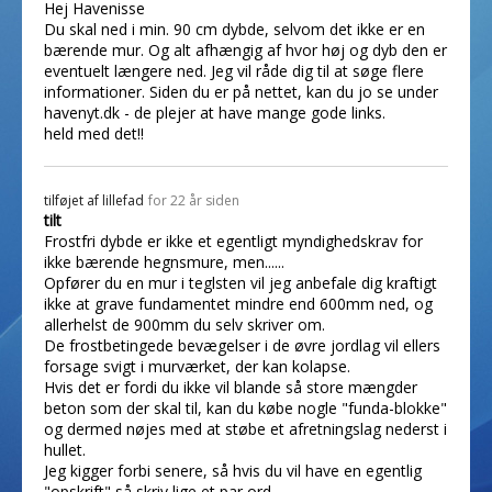
Hej Havenisse
Du skal ned i min. 90 cm dybde, selvom det ikke er en
bærende mur. Og alt afhængig af hvor høj og dyb den er
eventuelt længere ned. Jeg vil råde dig til at søge flere
informationer. Siden du er på nettet, kan du jo se under
havenyt.dk - de plejer at have mange gode links.
held med det!!
tilføjet af
lillefad
for 22 år siden
tilt
Frostfri dybde er ikke et egentligt myndighedskrav for
ikke bærende hegnsmure, men......
Opfører du en mur i teglsten vil jeg anbefale dig kraftigt
ikke at grave fundamentet mindre end 600mm ned, og
allerhelst de 900mm du selv skriver om.
De frostbetingede bevægelser i de øvre jordlag vil ellers
forsage svigt i murværket, der kan kolapse.
Hvis det er fordi du ikke vil blande så store mængder
beton som der skal til, kan du købe nogle "funda-blokke"
og dermed nøjes med at støbe et afretningslag nederst i
hullet.
Jeg kigger forbi senere, så hvis du vil have en egentlig
"opskrift" så skriv lige et par ord.