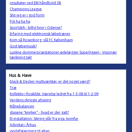
resultater ved EM håndbold 08
Champions League
Shit jeg er i god form
Fck ha ha ha
Sportsbh - billig hvor i Odense?
Erfaring med elektronisk løbetræner
Kom så Rosenborg, slå FC København
God løbemusik?
Lunkne dommerpræstationer ødelægger Superligaen - Visionær
tænkning tak!
Hus & Have
black & Decker multiværktøj, er det noget værd?
Træ
Kollektiv i Roskilde. Værelse ledigt fra 1-5-08 til 1-2-09
Verdens dyreste afisning
Månebalancen
glasene "knirker" - hvad er der galt?
El-installation: Sikring slår fra pga. komfur
Advokat i Århus
vindafskærming til altan