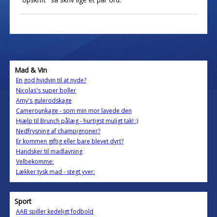
Mad & Vin
En god hvidvin til at nyde?
Nicolas's super boller
Amy's gulerodskage
Camerounkage - som min mor lavede den
Hjælp til Brunch pålæg - hurtigst muligt tak! :)
Nedfrysning af champignoner?
Er kommen giftig eller bare blevet dyrt?
Handsker til madlavning
Velbekomme:
Lækker tysk mad - stegt yver:
Sport
AAB spiller kedeligt fodbold