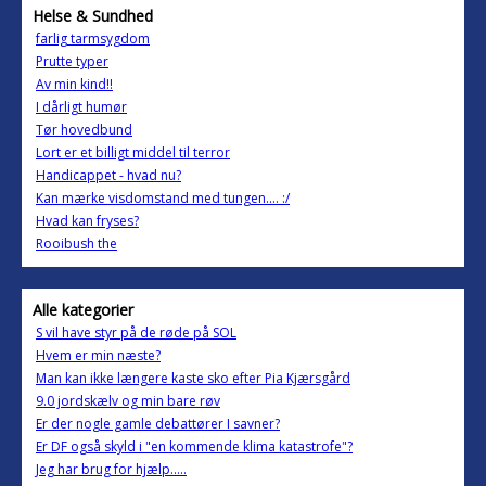
Helse & Sundhed
farlig tarmsygdom
Prutte typer
Av min kind!!
I dårligt humør
Tør hovedbund
Lort er et billigt middel til terror
Handicappet - hvad nu?
Kan mærke visdomstand med tungen.... :/
Hvad kan fryses?
Rooibush the
Alle kategorier
S vil have styr på de røde på SOL
Hvem er min næste?
Man kan ikke længere kaste sko efter Pia Kjærsgård
9.0 jordskælv og min bare røv
Er der nogle gamle debattører I savner?
Er DF også skyld i "en kommende klima katastrofe"?
Jeg har brug for hjælp.....