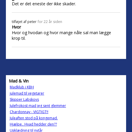
Det er det eneste der ikke skader.
tilføjet af
peter
for 22 år siden
Hvor
Hvor og hvodan og hvor mange nåle sal man lægge
krop til.
Mad & Vin
Madklub i KBH
julemad til vegetarer
Skipper Labskovs
Julefrokost mad jeg sent glemmer
Chardonnay - VIGTIGT!!
Juleaften stod på kongemad.
Hjælpe.. Hvad hedder den??
Ujjklædning til nytår