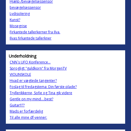
Hjælp /bevægelsessensor
bevægelsessensor
Lydisolering
Kunst?
Mosegrise
Firkantede tallerkerner fra Ilva.
Ilvas firkantede tallerkner
Underholdning
CNN´s UFO Konference...
Sprogligt "guldkorn" fra MorgenTV
VIOLINSKOLE
Hvad er vægtede tangenter?
Foslag til fredagstema: Din første plade?
Tryllerikkerne, Sofie og Tina gik videre
Gentle on my mind....best?
Guitar!!??
Mads er forfærdelig
Til alle mine df-venner: