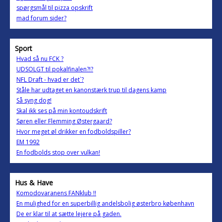
spørgsmål til pizza opskrift
mad forum sider?
Sport
Hvad så nu FCK ?
UDSOLGT til pokalfinalen?!?
NFL Draft - hvad er det`?
Ståle har udtaget en kanonstærk trup til dagens kamp
Så syng dog!
Skal ikk ses på min kontoudskrift
Søren eller Flemming Østergaard?
Hvor meget øl drikker en fodboldspiller?
EM 1992
En fodbolds stop over vulkan!
Hus & Have
Komodovaranens FANklub !!
En mulighed for en superbillig andelsbolig østerbro københavn
De er klar til at sætte lejere på gaden.