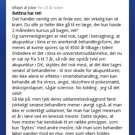
tilføjet af
Joker
for 23 år siden
Bettina har ret!
Det handler nemlig om at finde een, der virkelig kan sit
kram. Du ville jo heller ikke gå til en læge, der kun havde
2 måneders kursus på bagen, vel?
Og sammenligningen er reel nok, taget i betragtning, at
akupunktur i Kina er en anerkendt behandlingsform, der
menes at kunne spores op til 4500 år tilbage i tiden!
Endvidere er det i Kina en universitetsuddannelse, der nu
er sat op fra 5 til 7 år, så når der opstår tvivl om
akupunktur i DK, skyldes det nok mest, at det ikke tages
seriøst af behandlerne - til stor skade for akupunkturen,
der ikke alene er effektiv i smertebehandling, men kan
behandle alt fra stress, angst, skizofreni til piskesmæld,
diskosprolapser, sågar sclerose. No kidding - jeg så det
selv!!
Så klø på, men tjek deres uddannelsesbaggrund først
(virkeligt seriøse behandlere mener i øvrigt også, at man
ikke er ordentligt uddannet, før man har taget minimum
et år i lære ved en kinesisk mester. Dette skyldes, at
hver mester har kendskab til en række principper, som
kun "byttes" med andre mestre, når man som behandler
løber panden mod en mur, men som ellers holdes