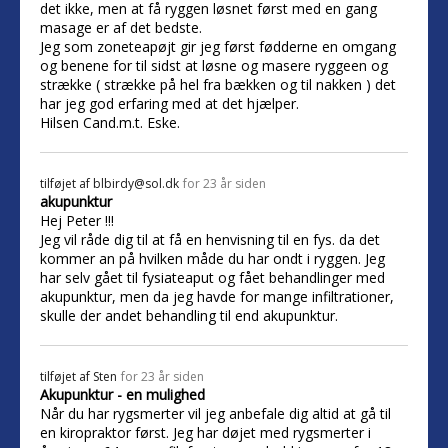
det ikke, men at få ryggen løsnet først med en gang
masage er af det bedste.
Jeg som zoneteapøjt gir jeg først fødderne en omgang
og benene for til sidst at løsne og masere ryggeen og
strække ( strække på hel fra bækken og til nakken ) det
har jeg god erfaring med at det hjælper.
Hilsen Cand.m.t. Eske.
tilføjet af
blbirdy@sol.dk
for 23 år siden
akupunktur
Hej Peter !!!
Jeg vil råde dig til at få en henvisning til en fys. da det
kommer an på hvilken måde du har ondt i ryggen. Jeg
har selv gået til fysiateaput og fået behandlinger med
akupunktur, men da jeg havde for mange infiltrationer,
skulle der andet behandling til end akupunktur.
tilføjet af
Sten
for 23 år siden
Akupunktur - en mulighed
Når du har rygsmerter vil jeg anbefale dig altid at gå til
en kiropraktor først. Jeg har døjet med rygsmerter i