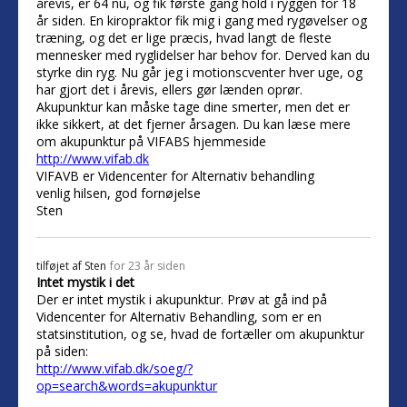
årevis, er 64 nu, og fik første gang hold i ryggen for 18
år siden. En kiropraktor fik mig i gang med rygøvelser og
træning, og det er lige præcis, hvad langt de fleste
mennesker med ryglidelser har behov for. Derved kan du
styrke din ryg. Nu går jeg i motionscventer hver uge, og
har gjort det i årevis, ellers gør lænden oprør.
Akupunktur kan måske tage dine smerter, men det er
ikke sikkert, at det fjerner årsagen. Du kan læse mere
om akupunktur på VIFABS hjemmeside
http://www.vifab.dk
VIFAVB er Videncenter for Alternativ behandling
venlig hilsen, god fornøjelse
Sten
tilføjet af
Sten
for 23 år siden
Intet mystik i det
Der er intet mystik i akupunktur. Prøv at gå ind på
Videncenter for Alternativ Behandling, som er en
statsinstitution, og se, hvad de fortæller om akupunktur
på siden:
http://www.vifab.dk/soeg/?
op=search&words=akupunktur