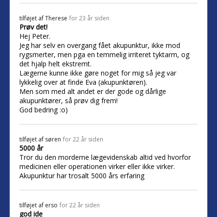
tilføjet af
Therese
for 23 år siden
Prøv det!
Hej Peter.
Jeg har selv en overgang fået akupunktur, ikke mod
rygsmerter, men pga en temmelig irriteret tyktarm, og
det hjalp helt ekstremt.
Lægerne kunne ikke gøre noget for mig så jeg var
lykkelig over at finde Eva (akupunktøren).
Men som med alt andet er der gode og dårlige
akupunktører, så prøv dig frem!
God bedring :o)
tilføjet af
søren
for 22 år siden
5000 år
Tror du den morderne lægevidenskab altid ved hvorfor
medicinen eller operationen virker eller ikke virker.
Akupunktur har trosalt 5000 års erfaring
tilføjet af
erso
for 22 år siden
god ide