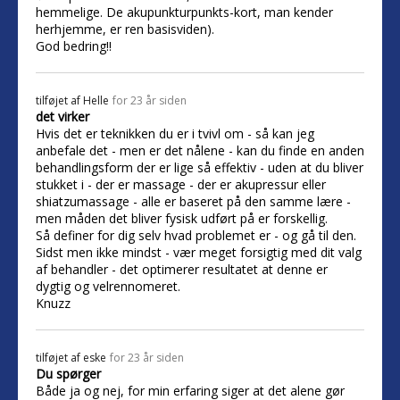
hemmelige. De akupunkturpunkts-kort, man kender
herhjemme, er ren basisviden).
God bedring!!
tilføjet af
Helle
for 23 år siden
det virker
Hvis det er teknikken du er i tvivl om - så kan jeg
anbefale det - men er det nålene - kan du finde en anden
behandlingsform der er lige så effektiv - uden at du bliver
stukket i - der er massage - der er akupressur eller
shiatzumassage - alle er baseret på den samme lære -
men måden det bliver fysisk udført på er forskellig.
Så definer for dig selv hvad problemet er - og gå til den.
Sidst men ikke mindst - vær meget forsigtig med dit valg
af behandler - det optimerer resultatet at denne er
dygtig og velrennomeret.
Knuzz
tilføjet af
eske
for 23 år siden
Du spørger
Både ja og nej, for min erfaring siger at det alene gør