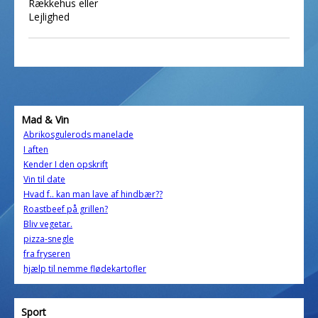
Rækkehus eller
Lejlighed
Mad & Vin
Abrikosgulerods manelade
I aften
Kender I den opskrift
Vin til date
Hvad f.. kan man lave af hindbær??
Roastbeef på grillen?
Bliv vegetar.
pizza-snegle
fra fryseren
hjælp til nemme flødekartofler
Sport