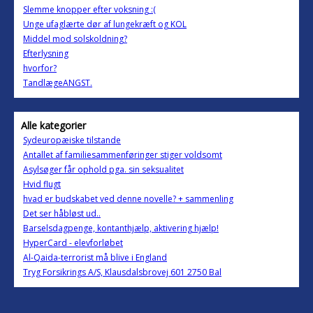
Slemme knopper efter voksning :(
Unge ufaglærte dør af lungekræft og KOL
Middel mod solskoldning?
Efterlysning
hvorfor?
TandlægeANGST.
Alle kategorier
Sydeuropæiske tilstande
Antallet af familiesammenføringer stiger voldsomt
Asylsøger får ophold pga. sin seksualitet
Hvid flugt
hvad er budskabet ved denne novelle? + sammenling
Det ser håbløst ud..
Barselsdagpenge, kontanthjælp, aktivering hjælp!
HyperCard - elevforløbet
Al-Qaida-terrorist må blive i England
Tryg Forsikrings A/S, Klausdalsbrovej 601 2750 Bal