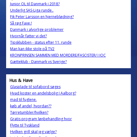
Junior OL til Danmark i 2018?
Underlig SAS-Liga runde..
Fik Peter Larsson en hjerneblødning?
Så røg Faxe.!
Danmark i alvorlige problemer
Hvornår fatter vi det?
Tipsklubben - status efter 11. runde
Man kan ikke stole på TV2
KRONPRINSEN SAMMEN MED MORDERE/FASCISTER/ I IOC
Gætteklub - Danmark vs Sverige?
Hus & Have
Glasplade til sofabord søges
Hvad koster en andelsbolig I Aalborg?
mad til fuglene.
køb af andel, hvordan??
Tørretumbler/hvilken?
Gratis program lønbehandling hvor
Flytte til Tyskland
Hvilken grill skal jeg vælge?