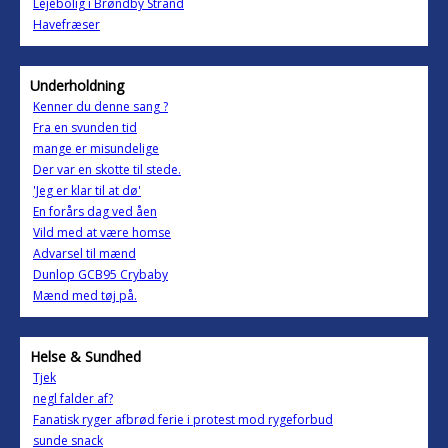
Lejebolig i Brøndby Strand
Havefræser
Underholdning
Kenner du denne sang ?
Fra en svunden tid
mange er misundelige
Der var en skotte til stede.
'Jeg er klar til at dø'
En forårs dag ved åen
Vild med at være homse
Advarsel til mænd
Dunlop GCB95 Crybaby
Mænd med tøj på.
Helse & Sundhed
Tjek
negl falder af?
Fanatisk ryger afbrød ferie i protest mod rygeforbud
sunde snack