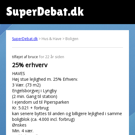
SuperDebat.dk
SuperDebat.dk
> Hus & Have > Boligen
tilføjet af
bruce
for 22 år siden
25% erhverv
HAVES
Høj stue lejlighed m. 25% Erhverv.
3 Vær. (73 m2)
Engelsborgvej i Lyngby
(2 min. Gang til station)
I ejendom ud til Pipersparken
Kr. 5.021 + forbrug
kan senere byttes til anden og billigere lejlighed i samme
boligblok (ca. 4.000 incl. forbrug)
Ønskes
Min. 4 vær.