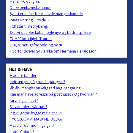
Haha.. FCK til grin..
De københavnske hunde
Syns i er unfair for vi havde mange skadede
Jonas Borring Offside..?
FCK står til nedrykning..
Skal vi slet ikke købe nogle nye og bedre spillere
TUMPE kørt ihjel i Touren
FCK, superligafodbold og børn
Hvorfor skriver Sylvia ikke om Hermann Haraldsson?
Hus & Have
Hvidere tænder
Indtrængen på grund - paragraf?
Åh åh- mangler virkelig råd ang. rengøring
Kan man have adresse på posthuset ? Og hvordan ?
farvning af hue??
Selv etablere vådrum?
Jeg vil gerne bygge mit ejet hus
TYGGEGUMMI MASKINE! BILLIG?
Hvad er der mon lige galt?
Living Colors!?