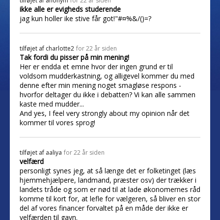
tilføjet af
anonym
for 22 år siden
ikke alle er evigheds studerende
jag kun holler ike stive får got!"#¤%&/()=?
tilføjet af
charlotte2
for 22 år siden
Tak fordi du pisser på min mening!
Her er endda et emne hvor der ingen grund er til
voldsom mudderkastning, og alligevel kommer du med
denne efter min mening noget smagløse respons -
hvorfor deltager du ikke i debatten? Vi kan alle sammen
kaste med mudder...
And yes, I feel very strongly about my opinion når det
kommer til vores sprog!
tilføjet af
aaliya
for 22 år siden
velfærd
personligt synes jeg, at så længe det er folketinget (læs
hjemmehjælpere, landmand, præster osv) der trækker i
landets tråde og som er nød til at lade økonomernes råd
komme til kort for, at lefle for vælgeren, så bliver en stor
del af vores financer forvaltet på en måde der ikke er
velfærden til gavn.