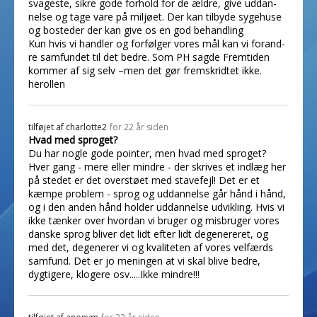
svageste, sikre gode forhold for de ældre, give uddan-
nelse og tage vare på miljøet. Der kan tilbyde sygehuse
og bosteder der kan give os en god behandling
Kun hvis vi handler og forfølger vores mål kan vi forand-
re samfundet til det bedre. Som PH sagde Fremtiden
kommer af sig selv –men det gør fremskridtet ikke.
herollen
tilføjet af
charlotte2
for 22 år siden
Hvad med sproget?
Du har nogle gode pointer, men hvad med sproget?
Hver gang - mere eller mindre - der skrives et indlæg her
på stedet er det overstøet med stavefejl! Det er et
kæmpe problem - sprog og uddannelse går hånd i hånd,
og i den anden hånd holder uddannelse udvikling. Hvis vi
ikke tænker over hvordan vi bruger og misbruger vores
danske sprog bliver det lidt efter lidt degenereret, og
med det, degenerer vi og kvaliteten af vores velfærds
samfund. Det er jo meningen at vi skal blive bedre,
dygtigere, klogere osv.....Ikke mindre!!!