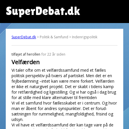
SuperDebat.dk
SuperDebat.dk
> Politik & Samfund > Indenrigspolitik
tilføjet af
herollen
for 22 år siden
Velfærden
Vi taler ofte om et velfærdssamfund med et fælles
politisk perspektiv på tværs af partiskel. Men det er en
fejlbedømning –intet kan være mere forkert. Velfærden
er ikke et naturgivet projekt. Det er skabt i tidens kamp
for retfærdighed og ligestilling. Og vi har også i dag brug
for at stille med klare alternativer til fremtiden
Vi vil et samfund hvor fællesskabet er i centrum. Og hvor
man er åbent for andres synspunkter. Det er forud-
sætningen for rummelighed, mangfoldighed, frisind og
udsyn.
Vi vil have et velfærdssamfund der kan tage vare på de