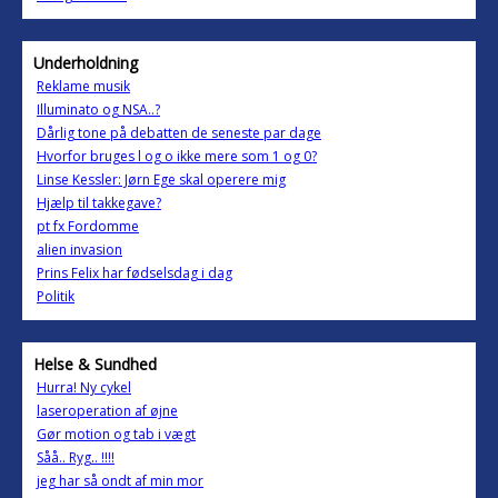
Underholdning
Reklame musik
Illuminato og NSA..?
Dårlig tone på debatten de seneste par dage
Hvorfor bruges l og o ikke mere som 1 og 0?
Linse Kessler: Jørn Ege skal operere mig
Hjælp til takkegave?
pt fx Fordomme
alien invasion
Prins Felix har fødselsdag i dag
Politik
Helse & Sundhed
Hurra! Ny cykel
laseroperation af øjne
Gør motion og tab i vægt
Såå.. Ryg.. !!!!
jeg har så ondt af min mor