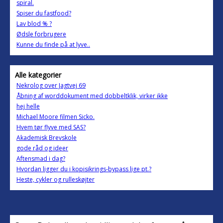
spiral.
Spiser du fastfood?
Lav blod % ?
Ødsle forbrugere
Kunne du finde på at lyve..
Alle kategorier
Nekrolog over Jagtvej 69
Åbning af worddokument med dobbeltklik, virker ikke
hej helle
Michael Moore filmen Sicko.
Hvem tør flyve med SAS?
Akademisk Brevskole
gode råd og ideer
Aftensmad i dag?
Hvordan ligger du i kopisikrings-bypass lige pt.?
Heste, cykler og rulleskøjter