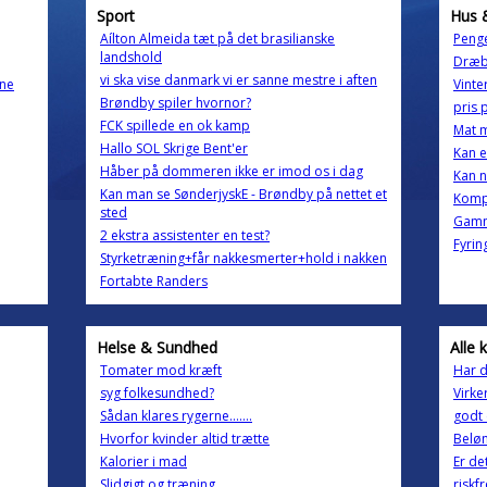
Sport
Hus 
Aílton Almeida tæt på det brasilianske
Peng
landshold
Dræbe
vi ska vise danmark vi er sanne mestre i aften
ene
Vinte
Brøndby spiler hvornor?
pris 
FCK spillede en ok kamp
Mat m
Hallo SOL Skrige Bent'er
Kan e
Håber på dommeren ikke er imod os i dag
Kan n
Kan man se SønderjyskE - Brøndby på nettet et
Komp
sted
Gamm
2 ekstra assistenter en test?
Fyring
Styrketræning+får nakkesmerter+hold i nakken
Fortabte Randers
Helse & Sundhed
Alle 
Tomater mod kræft
Har d
syg folkesundhed?
Virke
Sådan klares rygerne.......
godt 
Hvorfor kvinder altid trætte
Beløn
Kalorier i mad
Er de
Slidgigt og træning.
riskf