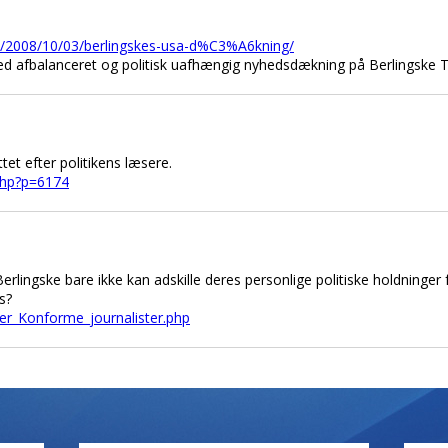
om/2008/10/03/berlingskes-usa-d%C3%A6kning/
 med afbalanceret og politisk uafhængig nyhedsdækning på Berlingske T
ttet efter politikens læsere.
.php?p=6174
å Berlingske bare ikke kan adskille deres personlige politiske holdninge
s?
er_Konforme_journalister.php