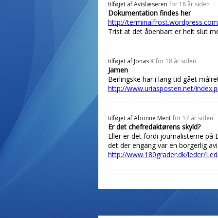
tilføjet af
Avislæseren
for 18 år siden
Dokumentation findes her
http://terminalfrost.wordpress.c
Trist at det åbenbart er helt slut
tilføjet af
Jonas K
for 18 år siden
Jamen
Berlingske har i lang tid gået målre
http://www.uriasposten.net/index
tilføjet af
Abonne Ment
for 17 år siden
Er det chefredaktørens skyld?
Eller er det fordi journalisterne p
det der engang var en borgerlig avi
http://www.180grader.dk/leder/Led