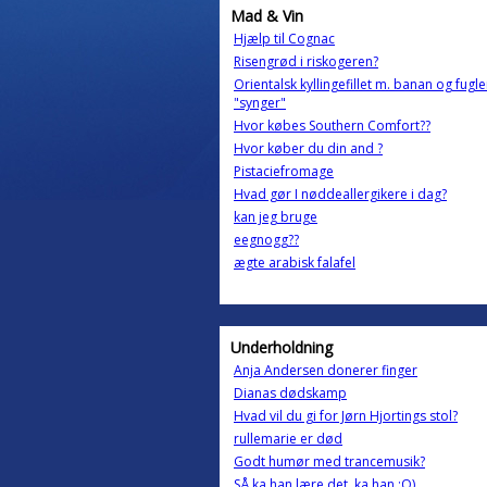
Mad & Vin
Hjælp til Cognac
Risengrød i riskogeren?
Orientalsk kyllingefillet m. banan og fugl
"synger"
Hvor købes Southern Comfort??
Hvor køber du din and ?
Pistaciefromage
Hvad gør I nøddeallergikere i dag?
kan jeg bruge
eegnogg??
ægte arabisk falafel
Underholdning
Anja Andersen donerer finger
Dianas dødskamp
Hvad vil du gi for Jørn Hjortings stol?
rullemarie er død
Godt humør med trancemusik?
SÅ ka han lære det, ka han ;O)