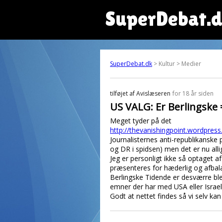
SuperDebat.
SuperDebat.dk
> Kultur > Medier
tilføjet af
Avislæseren
for 18 år siden
US VALG: Er Berlingske 
Meget tyder på det
http://thevanishingpoint.wordpres
Journalisternes anti-republikansk
og DR i spidsen) men det er nu all
Jeg er personligt ikke så optaget 
præsenteres for hæderlig og afbalan
Berlingske Tidende er desværre blev
emner der har med USA eller Israel 
Godt at nettet findes så vi selv ka