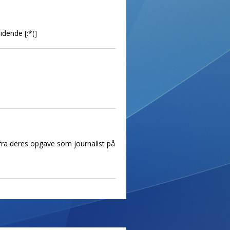
idende [:*(]
r fra deres opgave som journalist på