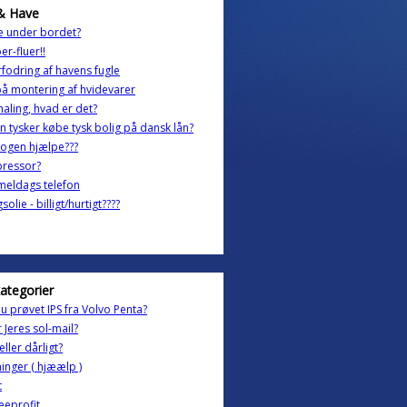
& Have
e under bordet?
r-fluer!!
rfodring af havens fugle
på montering af hvidevarer
aling, hvad er det?
n tysker købe tysk bolig på dansk lån?
ogen hjælpe???
ressor?
eldags telefon
solie - billigt/hurtigt????
kategorier
u prøvet IPS fra Volvo Penta?
r Jeres sol-mail?
eller dårligt?
inger ( hjæælp )
t
reeprofit