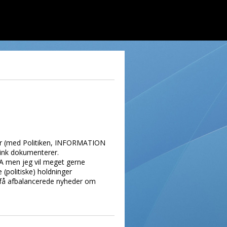
ier (med Politiken, INFORMATION
link dokumenterer.
SA men jeg vil meget gerne
 (politiske) holdninger
re få afbalancerede nyheder om