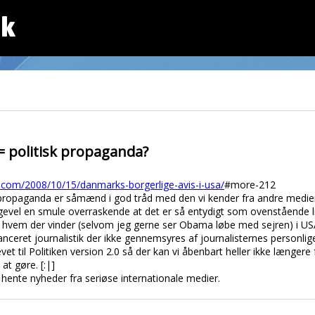
dk
= politisk propaganda?
s.com/2008/10/15/danmarks-borgerlige-avis-i-usa/
#more-212
e propaganda er såmænd i god tråd med den vi kender fra andre med
igevel en smule overraskende at det er så entydigt som ovenstående 
af hvem der vinder (selvom jeg gerne ser Obama løbe med sejren) i U
ceret journalistik der ikke gennemsyres af journalisternes personlige
et til Politiken version 2.0 så der kan vi åbenbart heller ikke længe
at gøre. [:|]
n hente nyheder fra seriøse internationale medier.