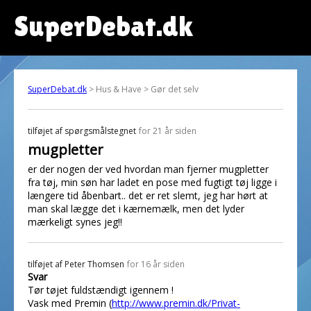
SuperDebat.dk
SuperDebat.dk
> Hus & Have > Gør det selv
tilføjet af
spørgsmålstegnet
for 21 år siden
mugpletter
er der nogen der ved hvordan man fjerner mugpletter
fra tøj, min søn har ladet en pose med fugtigt tøj ligge i
længere tid åbenbart.. det er ret slemt, jeg har hørt at
man skal lægge det i kærnemælk, men det lyder
mærkeligt synes jeg!!
tilføjet af
Peter Thomsen
for 16 år siden
Svar
Tør tøjet fuldstændigt igennem !
Vask med Premin (
http://www.premin.dk/Privat-