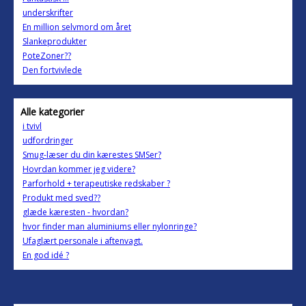
underskrifter
En million selvmord om året
Slankeprodukter
PoteZoner??
Den fortvivlede
Alle kategorier
i tvivl
udfordringer
Smug-læser du din kærestes SMSer?
Hovrdan kommer jeg videre?
Parforhold + terapeutiske redskaber ?
Produkt med sved??
glæde kæresten - hvordan?
hvor finder man aluminiums eller nylonringe?
Ufaglært personale i aftenvagt.
En god idé ?