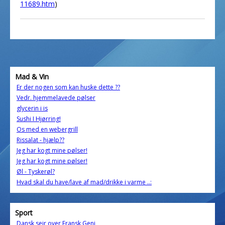
11689.htm
)
Mad & Vin
Er der nogen som kan huske dette ??
Vedr. hjemmelavede pølser
glycerin i is
Sushi I Hjørring!
Os med en webergrill
Rissalat - hjælp??
Jeg har kogt mine pølser!
Jeg har kogt mine pølser!
Øl - Tyskerøl?
Hvad skal du have/lave af mad/drikke i varme ..:
Sport
Dansk sejr over Fransk Geni