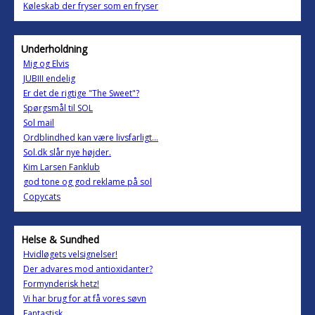
Køleskab der fryser som en fryser
Underholdning
Mig og Elvis
JUBIII endelig
Er det de rigtige "The Sweet"?
Spørgsmål til SOL
Sol mail
Ordblindhed kan være livsfarligt...
Sol.dk slår nye højder.
Kim Larsen Fanklub
god tone og god reklame på sol
Copycats
Helse & Sundhed
Hvidløgets velsignelser!
Der advares mod antioxidanter?
Formynderisk hetz!
Vi har brug for at få vores søvn
Fantastisk ...