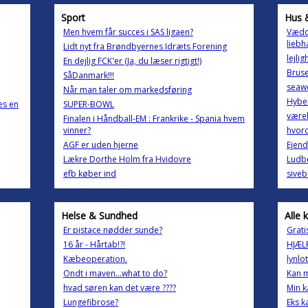
Sport
Hus 
Men hvem får succes i SAS ligaen?
Vædde
liebh
Lidt nyt fra Brøndbyernes Idræts Forening
lejli
En dejlig FCK'er (Ja, du læser rigtigt!)
Brus
SåDanmark!!!
seaw
Når man taler om markedsføring
Hybe
es en
SUPER-BOWL
værel
Finalen i Håndball-EM : Frankrike - Spania hvem
vinner?
hvord
AGF er uden hjerne
Ejend
Lækre Dorthe Holm fra Hvidovre
Ludb
efb køber ind
siveb
Helse & Sundhed
Alle 
Er pistace nødder sunde?
Grati
16 år - Hårtab!?!
HJÆLP
Kæbeoperation.
lynlo
Ondt i maven...what to do?
Kan m
hvad søren kan det være ????
Min k
Lungefibrose?
Eks k