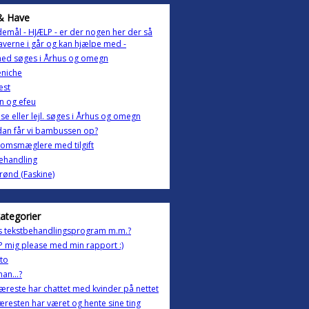
& Have
mål - HJÆLP - er der nogen her der så
averne i går og kan hjælpe med -
ghed søges i Århus og omegn
eniche
est
n og efeu
se eller lejl. søges i Århus og omegn
an får vi bambussen op?
omsmæglere med tilgift
ehandling
rønd (Faskine)
kategorier
s tekstbehandlingsprogram m.m.?
 mig please med min rapport :)
tto
an...?
æreste har chattet med kvinder på nettet
æresten har været og hente sine ting