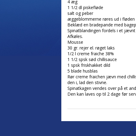
4 æg
1 1/2 dl piskefløde
salt og peber
æggeblommerne røres ud i fløden o
Beklæd en bradepande med bagepap
Spinatblandingen fordels i et jævnt
Afkøles.
Mousse
30 gr. rejer el. røget laks
1/2 l creme fraiche 38%
1 1/2 spsk sød chillisauce
1 spsk friskhakket dild
5 blade husblas
Rør creme fraichen jævn med chilli
den i, lad den stivne.
Spinatkagen vendes over på et and
Den kan laves op til 2 dage før ser