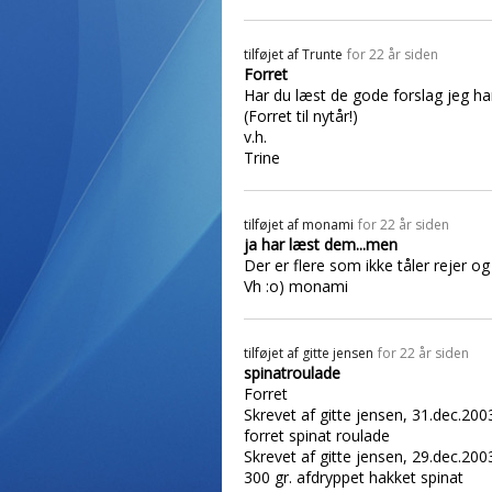
tilføjet af
Trunte
for 22 år siden
Forret
Har du læst de gode forslag jeg ha
(Forret til nytår!)
v.h.
Trine
tilføjet af
monami
for 22 år siden
ja har læst dem...men
Der er flere som ikke tåler rejer og 
Vh :o) monami
tilføjet af
gitte jensen
for 22 år siden
spinatroulade
Forret
Skrevet af gitte jensen, 31.dec.2003
forret spinat roulade
Skrevet af gitte jensen, 29.dec.2003
300 gr. afdryppet hakket spinat