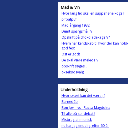
Mad & Vin
Hvor lang tid skal en suppehøne koge?
pifpafpuf
Mad årgang 1932
Dumt spørgsmål ??
Opskrift på chokoladekage???
Hvem har kendskab til hvor der kan hold
god fest
Ost er godt
De skal være melede??
opskrift søges...
oksekødsvalg
Underholdning
Hvor svært kan det være ;-)
Barnedåb
Bon Jovi - vs - Ruzsa Magdolna
Til alle på sol-debat !
Misbrug af mit nick
nu har jeg endelig, efter 60 år