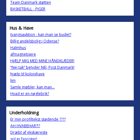
Team Danmark støtten
BASKETBALL - PIGER
Hus & Have
tvangsauktion - kan man se budet?
Billig andelsbolig i Odense?
Halmhus
afmagnetisere
HJÆLP MIG MED MINE HÅNDKLÆDER!
”Nej tak” betyder NEJ, Post Danmark!
hjælp til kolonihave
lim
Samle møbler, kan man...
Hvad er en nøglebrik?
Underholdning
Er min profiltekst stødende ????
AH HVABEHAR?!?
Dræbt af ekskæreste
sol er fascister!