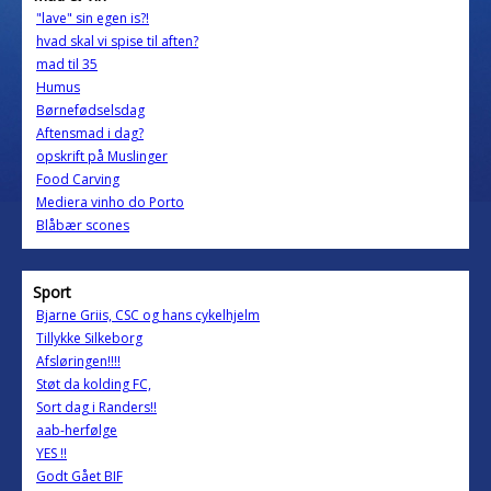
"lave" sin egen is?!
hvad skal vi spise til aften?
mad til 35
Humus
Børnefødselsdag
Aftensmad i dag?
opskrift på Muslinger
Food Carving
Mediera vinho do Porto
Blåbær scones
Sport
Bjarne Griis, CSC og hans cykelhjelm
Tillykke Silkeborg
Afsløringen!!!!
Støt da kolding FC,
Sort dag i Randers!!
aab-herfølge
YES !!
Godt Gået BIF