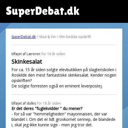
SuperDebat.dk
SuperDebat.dk
> Mad & Vin > Min bedste opskrift
tilføjet af
Læreren
for 18 år siden
Skinkesalat
For ca. 15 år siden solgte elevbutikken på slagteriskolen i
Roskilde den mest fantastiske skinkesalat. Kender nogen
opskriften?
De solgte forresten også en eminent leverpostej.
tilføjet af
dulkis
for 18 år siden
Er det deres "fuglekvidder " du mener?
- for så var "hemmeligheden" mayonnaisen, der var
blandet i. Om det er lidt grovkornet sennep, de blandede
i, skal jeg ikke kunne sige - men jeg tror det.