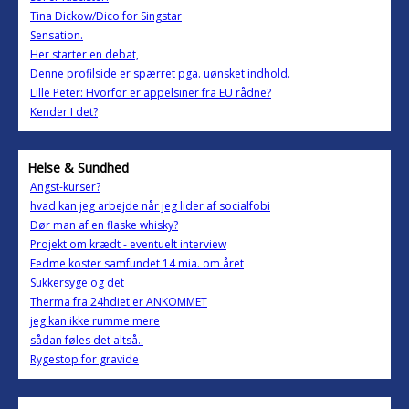
Tina Dickow/Dico for Singstar
Sensation.
Her starter en debat,
Denne profilside er spærret pga. uønsket indhold.
Lille Peter: Hvorfor er appelsiner fra EU rådne?
Kender I det?
Helse & Sundhed
Angst-kurser?
hvad kan jeg arbejde når jeg lider af socialfobi
Dør man af en flaske whisky?
Projekt om krædt - eventuelt interview
Fedme koster samfundet 14 mia. om året
Sukkersyge og det
Therma fra 24hdiet er ANKOMMET
jeg kan ikke rumme mere
sådan føles det altså..
Rygestop for gravide