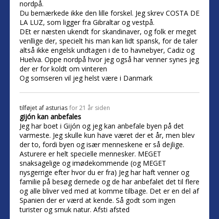
nordpå.
Du bemærkede ikke den lille forskel. Jeg skrev COSTA DE
LA LUZ, som ligger fra Gibraltar og vestpå.
DEt er næsten ukendt for skandinaver, og folk er meget
venllige der, specielt his man kan lidt spansk, for de taler
altså ikke engelsk undtagen i de to havnebyer, Cadiz og
Huelva. Oppe nordpå hvor jeg også har venner synes jeg
der er for koldt om vinteren
Og somseren vil jeg helst være i Danmark
tilføjet af
asturias
for 21 år siden
gijón kan anbefales
Jeg har boet i Gijón og jeg kan anbefale byen på det
varmeste. Jeg skulle kun have været der et år, men blev
der to, fordi byen og især menneskene er så dejlige.
Asturere er helt specielle mennesker. MEGET
snaksagelige og imødekommende (og MEGET
nysgerrige efter hvor du er fra) Jeg har haft venner og
familie på besøg dernede og de har anbefalet det til flere
og alle bliver ved med at komme tilbage. Det er en del af
Spanien der er værd at kende. Så godt som ingen
turister og smuk natur. Afsti afsted