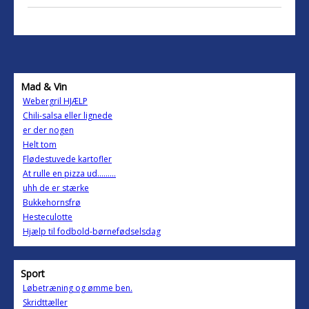
Mad & Vin
Webergril HJÆLP
Chili-salsa eller lignede
er der nogen
Helt tom
Flødestuvede kartofler
At rulle en pizza ud.........
uhh de er stærke
Bukkehornsfrø
Hesteculotte
Hjælp til fodbold-børnefødselsdag
Sport
Løbetræning og ømme ben.
Skridttæller