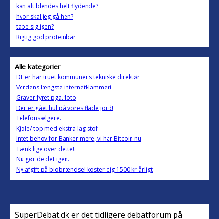
kan alt blendes helt flydende?
hvor skal jeg gå hen?
tabe sig igen?
Rigtig god proteinbar
Alle kategorier
DF'er har truet kommunens tekniske direktør
Verdens længste internetklammeri
Graver fyret pga. foto
Der er gået hul på vores flade jord!
Telefonsælgere.
Kjole/ top med ekstra lag stof
Intet behov for Banker mere, vi har Bitcoin nu
Tænk lige over dette!.
Nu gør de det igen.
Ny afgift på biobrændsel koster dig 1500 kr årligt
SuperDebat.dk er det tidligere debatforum på