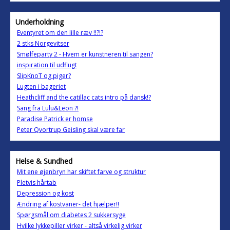
Underholdning
Eventyret om den lille ræv !!?!?
2 stks Norgevitser
Smølfeparty 2 - Hvem er kunstneren til sangen?
inspiration til udflugt
SlipKnoT og piger?
Lugten i bageriet
Heathcliff and the catillac cats intro på dansk!?
Sang fra Lulu&Leon ?!
Paradise Patrick er homse
Peter Qvortrup Geisling skal være far
Helse & Sundhed
Mit ene øjenbryn har skiftet farve og struktur
Pletvis hårtab
Depression og kost
Ændring af kostvaner- det hjælper!!
Spørgsmål om diabetes 2 sukkersyge
Hvilke lykkepiller virker - altså virkelig virker