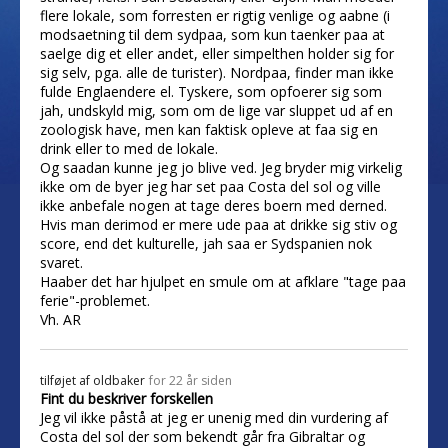
flere lokale, som forresten er rigtig venlige og aabne (i
modsaetning til dem sydpaa, som kun taenker paa at
saelge dig et eller andet, eller simpelthen holder sig for
sig selv, pga. alle de turister). Nordpaa, finder man ikke
fulde Englaendere el. Tyskere, som opfoerer sig som
jah, undskyld mig, som om de lige var sluppet ud af en
zoologisk have, men kan faktisk opleve at faa sig en
drink eller to med de lokale.
Og saadan kunne jeg jo blive ved. Jeg bryder mig virkelig
ikke om de byer jeg har set paa Costa del sol og ville
ikke anbefale nogen at tage deres boern med derned.
Hvis man derimod er mere ude paa at drikke sig stiv og
score, end det kulturelle, jah saa er Sydspanien nok
svaret.
Haaber det har hjulpet en smule om at afklare "tage paa
ferie"-problemet.
Vh. AR
tilføjet af
oldbaker
for 22 år siden
Fint du beskriver forskellen
Jeg vil ikke påstå at jeg er unenig med din vurdering af
Costa del sol der som bekendt går fra Gibraltar og