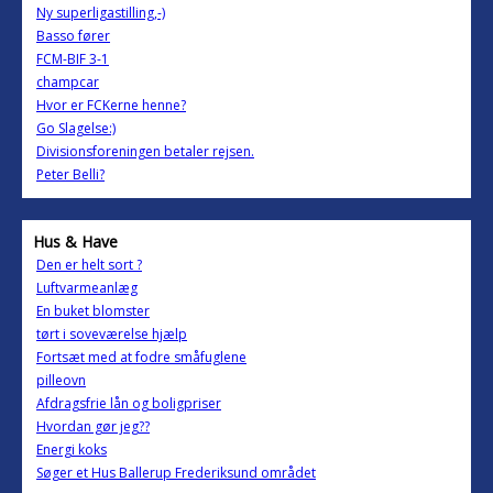
Ny superligastilling,-)
Basso fører
FCM-BIF 3-1
champcar
Hvor er FCKerne henne?
Go Slagelse:)
Divisionsforeningen betaler rejsen.
Peter Belli?
Hus & Have
Den er helt sort ?
Luftvarmeanlæg
En buket blomster
tørt i soveværelse hjælp
Fortsæt med at fodre småfuglene
pilleovn
Afdragsfrie lån og boligpriser
Hvordan gør jeg??
Energi koks
Søger et Hus Ballerup Frederiksund området