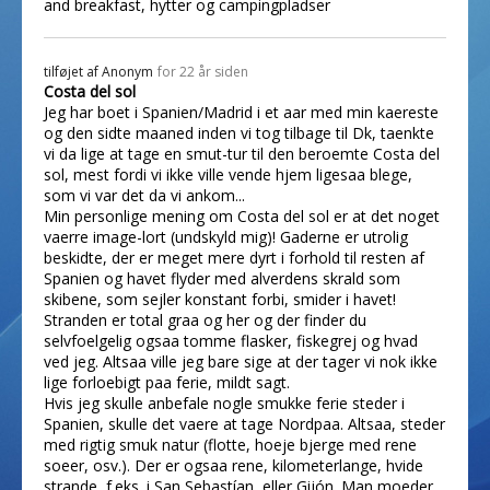
and breakfast, hytter og campingpladser
tilføjet af
Anonym
for 22 år siden
Costa del sol
Jeg har boet i Spanien/Madrid i et aar med min kaereste
og den sidte maaned inden vi tog tilbage til Dk, taenkte
vi da lige at tage en smut-tur til den beroemte Costa del
sol, mest fordi vi ikke ville vende hjem ligesaa blege,
som vi var det da vi ankom...
Min personlige mening om Costa del sol er at det noget
vaerre image-lort (undskyld mig)! Gaderne er utrolig
beskidte, der er meget mere dyrt i forhold til resten af
Spanien og havet flyder med alverdens skrald som
skibene, som sejler konstant forbi, smider i havet!
Stranden er total graa og her og der finder du
selvfoelgelig ogsaa tomme flasker, fiskegrej og hvad
ved jeg. Altsaa ville jeg bare sige at der tager vi nok ikke
lige forloebigt paa ferie, mildt sagt.
Hvis jeg skulle anbefale nogle smukke ferie steder i
Spanien, skulle det vaere at tage Nordpaa. Altsaa, steder
med rigtig smuk natur (flotte, hoeje bjerge med rene
soeer, osv.). Der er ogsaa rene, kilometerlange, hvide
strande, f.eks. i San Sebastían, eller Gijón. Man moeder