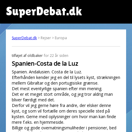
SuperDebat.dk
SuperDebat.dk
> Rejser > Europa
tilføjet af
oldbaker
for 22 år siden
Spanien-Costa de la Luz
Spanien. Andalusien. Costa de la Luz.
Efterhånden kender jeg en del til lysets kyst, strækningen
mellem Gibraltar og den portugisiske grænse.
Det mest eventyrlige spanien efter min mening.
Det er et meget stort område, og jeg tror aldrig man
bliver færdigt med det.
Derfor vil jeg gerne høre fra andre, der elsker denne
kyst, og som vil fortælle om deres specielle sted på
kysten. Gerne med oplysninger om hvor man kan finde
mere f.eks. en hjemmeside.
Billige og gode overnatningsmuliheder i pensioner, bed