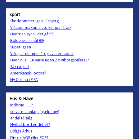
Sport
Skoddommer igen i Esbjerg
Vi taber maksimalt to kampe i træk
Hvordan syns i det går??
Bolde skal i mål BIF
Superligaen
Vi ligger nummer 1 og livet er fedest
Hvor ville FCK være uden 2 x Viborgspillere??
Så i røgen?
Amerikansk Football
Ny Collina i FIFA
Hus & Have
Indbrud.......?
solvarme anlæg (hjælp mig)
andel til salg
Hvilket bord er dette??
Bolig i Århus
Dig og AOF eller FOF?