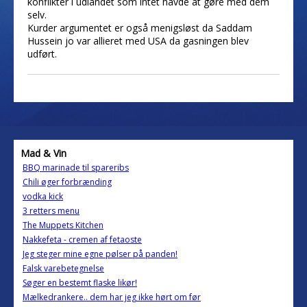
konflikter i udlandet som intet havde at gøre med dem
selv.
Kurder argumentet er også menigsløst da Saddam
Hussein jo var allieret med USA da gasningen blev
udført.
Mad & Vin
BBQ marinade til spareribs
Chili øger forbrænding
vodka kick
3 retters menu
The Muppets Kitchen
Nakkefeta - cremen af fetaoste
Jeg steger mine egne pølser på panden!
Falsk varebetegnelse
Søger en bestemt flaske likør!
Mælkedrankere.. dem har jeg ikke hørt om før