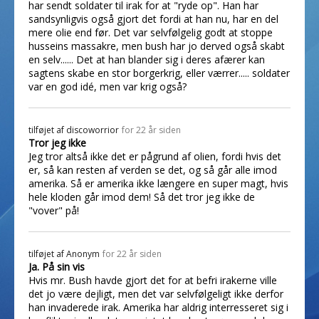
har sendt soldater til irak for at "ryde op". Han har
sandsynligvis også gjort det fordi at han nu, har en del
mere olie end før. Det var selvfølgelig godt at stoppe
husseins massakre, men bush har jo derved også skabt
en selv...... Det at han blander sig i deres afærer kan
sagtens skabe en stor borgerkrig, eller værrer..... soldater
var en god idé, men var krig også?
tilføjet af
discoworrior
for 22 år siden
Tror jeg ikke
Jeg tror altså ikke det er pågrund af olien, fordi hvis det
er, så kan resten af verden se det, og så går alle imod
amerika. Så er amerika ikke længere en super magt, hvis
hele kloden går imod dem! Så det tror jeg ikke de
"vover" på!
tilføjet af
Anonym
for 22 år siden
Ja. På sin vis
Hvis mr. Bush havde gjort det for at befri irakerne ville
det jo være dejligt, men det var selvfølgeligt ikke derfor
han invaderede irak. Amerika har aldrig interresseret sig i