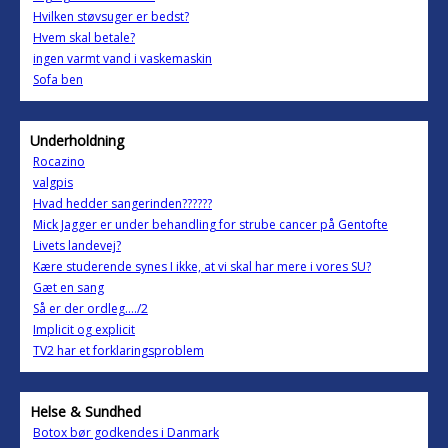
Hvilken støvsuger er bedst?
Hvem skal betale?
ingen varmt vand i vaskemaskin
Sofa ben
Underholdning
Rocazino
valgpis
Hvad hedder sangerinden??????
Mick Jagger er under behandling for strube cancer på Gentofte
Livets landevej?
Kære studerende synes I ikke, at vi skal har mere i vores SU?
Gæt en sang
Så er der ordleg..../2
Implicit og explicit
TV2 har et forklaringsproblem
Helse & Sundhed
Botox bør godkendes i Danmark