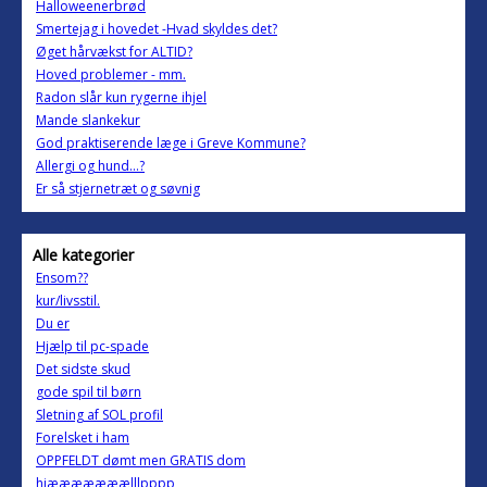
Halloweenerbrød
Smertejag i hovedet -Hvad skyldes det?
Øget hårvækst for ALTID?
Hoved problemer - mm.
Radon slår kun rygerne ihjel
Mande slankekur
God praktiserende læge i Greve Kommune?
Allergi og hund...?
Er så stjernetræt og søvnig
Alle kategorier
Ensom??
kur/livsstil.
Du er
Hjælp til pc-spade
Det sidste skud
gode spil til børn
Sletning af SOL profil
Forelsket i ham
OPPFELDT dømt men GRATIS dom
hjææææææælllpppp