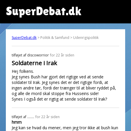
SuperDebat.dk
SuperDebat.dk
> Politik & Samfund > Udenrigspolitik
tilføjet af
discoworrior
for 22 år siden
Soldaterne i Irak
Hej folkens.
Jeg synes Bush har gjort det rigtige ved at sende
soldater til Irak. Jeg synes det er det rigtige fordi, at
ingen andre tør, fordi der trænger til at bliver ryddet på,
og alle de mord skal stoppe fra Husseins side!
Synes I også det er rigtig at sende soldater til Irak?
tilføjet af
........
for 22 år siden
hmm
Jeg kan se hvad du mener, men jeg tror ikke at bush kun