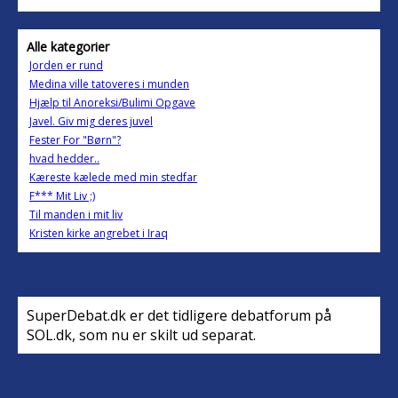
Alle kategorier
Jorden er rund
Medina ville tatoveres i munden
Hjælp til Anoreksi/Bulimi Opgave
Javel. Giv mig deres juvel
Fester For "Børn"?
hvad hedder..
Kæreste kælede med min stedfar
F*** Mit Liv ;)
Til manden i mit liv
Kristen kirke angrebet i Iraq
SuperDebat.dk er det tidligere debatforum på
SOL.dk, som nu er skilt ud separat.