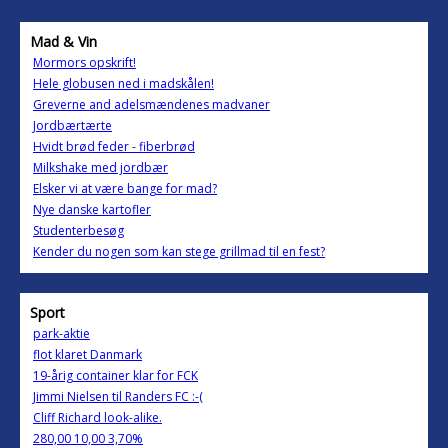
Mad & Vin
Mormors opskrift!
Hele globusen ned i madskålen!
Greverne and adelsmændenes madvaner
Jordbærtærte
Hvidt brød feder - fiberbrød
Milkshake med jordbær
Elsker vi at være bange for mad?
Nye danske kartofler
Studenterbesøg
Kender du nogen som kan stege grillmad til en fest?
Sport
park-aktie
flot klaret Danmark
19-årig container klar for FCK
Jimmi Nielsen til Randers FC :-(
Cliff Richard look-alike.
280,00 10,00 3,70%