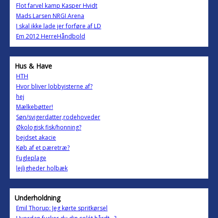
Flot farvel kamp Kasper Hvidt
Mads Larsen NRGI Arena
I skal ikke lade jer forføre af LD
Em 2012 HerreHåndbold
Hus & Have
HTH
Hvor bliver lobbyisterne af?
hej
Mælkebøtter!
Søn/svigerdatter,rodehoveder
Økologisk fisk/honning?
bejdset akacie
Køb af et pæretræ?
Fugleplage
lejligheder holbæk
Underholdning
Emil Thorup: Jeg kørte spritkørsel