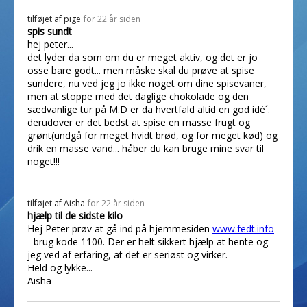
tilføjet af
pige
for 22 år siden
spis sundt
hej peter...
det lyder da som om du er meget aktiv, og det er jo
osse bare godt... men måske skal du prøve at spise
sundere, nu ved jeg jo ikke noget om dine spisevaner,
men at stoppe med det daglige chokolade og den
sædvanlige tur på M.D er da hvertfald altid en god idé´.
derudover er det bedst at spise en masse frugt og
grønt(undgå for meget hvidt brød, og for meget kød) og
drik en masse vand... håber du kan bruge mine svar til
noget!!!
tilføjet af
Aisha
for 22 år siden
hjælp til de sidste kilo
Hej Peter prøv at gå ind på hjemmesiden
www.fedt.info
- brug kode 1100. Der er helt sikkert hjælp at hente og
jeg ved af erfaring, at det er seriøst og virker.
Held og lykke...
Aisha