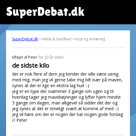
SuperDebat.dk
SuperDebat.dk
> Helse & Sundhed > Kost og ernæring
tilføjet af
Peter
for 22 år siden
de sidste kilo
der er nok flere af dem jeg kender der ville være uenig
med mig, man jeg vil gerne tabe mig lidt især på maven,
synes at der er lige en ekstra lag hud :-)
jeg er en type der svømmer 3 gange om ugen og til
hverdag tager jeg mavebøjninger og lyfter hjern mindst
3 gange om dagen, man alligevel så sidder det der og
jeg synes at det er rimeligt svært at komme af med :-)
jeg vil høre om der er nogen der har nogen gode forslag
// Peter