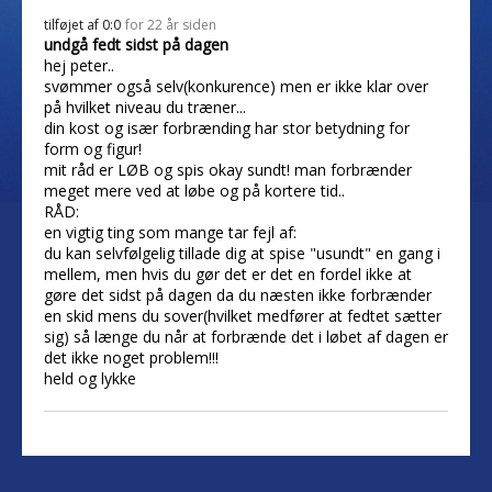
tilføjet af
0:0
for 22 år siden
undgå fedt sidst på dagen
hej peter..
svømmer også selv(konkurence) men er ikke klar over
på hvilket niveau du træner...
din kost og især forbrænding har stor betydning for
form og figur!
mit råd er LØB og spis okay sundt! man forbrænder
meget mere ved at løbe og på kortere tid..
RÅD:
en vigtig ting som mange tar fejl af:
du kan selvfølgelig tillade dig at spise "usundt" en gang i
mellem, men hvis du gør det er det en fordel ikke at
gøre det sidst på dagen da du næsten ikke forbrænder
en skid mens du sover(hvilket medfører at fedtet sætter
sig) så længe du når at forbrænde det i løbet af dagen er
det ikke noget problem!!!
held og lykke