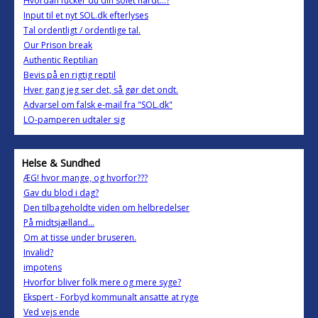
Hvordan fucker du din solét hårdt...?
Input til et nyt SOL.dk efterlyses
Tal ordentligt / ordentlige tal.
Our Prison break
Authentic Reptilian
Bevis på en rigtig reptil
Hver gang jeg ser det, så gør det ondt.
Advarsel om falsk e-mail fra "SOL.dk"
LO-pamperen udtaler sig
Helse & Sundhed
ÆG! hvor mange, og hvorfor???
Gav du blod i dag?
Den tilbageholdte viden om helbredelser
På midtsjælland...
Om at tisse under bruseren.
Invalid?
impotens
Hvorfor bliver folk mere og mere syge?
Ekspert - Forbyd kommunalt ansatte at ryge
Ved vejs ende