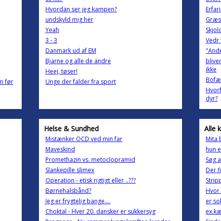
Hvordan ser jeg kampen?
Erfar
undskyld mig her
Græs
Yeah
Skjol
3 - 3
Vedr 
Danmark ud af EM
"And
Bjarne og alle de andre
blive
ikke
Heej, tøser!
Bofæ
m før
Unge der falder fra sport
Hvorf
dyr?
Helse & Sundhed
Alle 
Mistænker OCD ved min far
Mita 
Maveskind
hun e
Promethazin vs. metoclopramid
Søg a
Slankepille slimex
Der f
Operation - etisk rigtigt eller ..???
Strip
Børnehalsbånd?
Hvor 
Jeg er frygtelig bange....
er so
Choktal - Hver 20. dansker er sukkersyg
ex.kæ