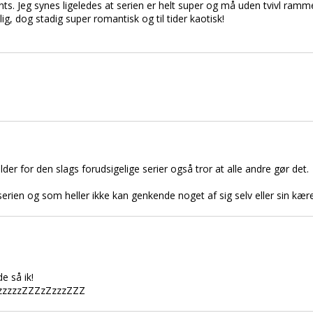
ents. Jeg synes ligeledes at serien er helt super og må uden tvivl ramme
elig, dog stadig super romantisk og til tider kaotisk!
der for den slags forudsigelige serier også tror at alle andre gør det.
 serien og som heller ikke kan genkende noget af sig selv eller sin kær
e så ik!
ZzzzzzZZZzZzzzZZZ