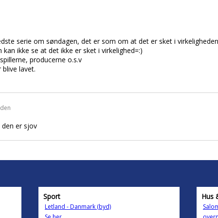
bedste serie om søndagen, det er som om at det er sket i virkeligheden
kan ikke se at det ikke er sket i virkelighed=:)
uespillerne, producerne o.s.v
blive lavet.
iden
j den er sjov
Sport
Hus 
Letland - Danmark (byd)
Salom
Se her
overn