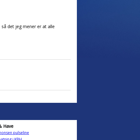
 så det jeg mener er at alle
& Have
onsen pulseline
atning i KBH