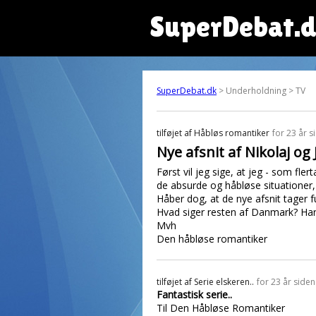
SuperDebat.
SuperDebat.dk
> Underholdning > TV
tilføjet af
Håbløs romantiker
for 23 år s
Nye afsnit af Nikolaj og 
Først vil jeg sige, at jeg - som fle
de absurde og håbløse situationer
Håber dog, at de nye afsnit tager fu
Hvad siger resten af Danmark? Har 
Mvh
Den håbløse romantiker
tilføjet af
Serie elskeren..
for 23 år siden
Fantastisk serie..
Til Den Håbløse Romantiker