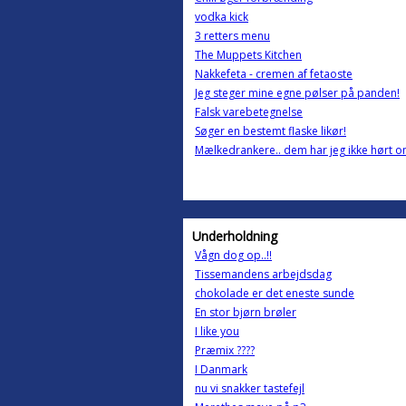
vodka kick
3 retters menu
The Muppets Kitchen
Nakkefeta - cremen af fetaoste
Jeg steger mine egne pølser på panden!
Falsk varebetegnelse
Søger en bestemt flaske likør!
Mælkedrankere.. dem har jeg ikke hørt o
Underholdning
Vågn dog op..!!
Tissemandens arbejdsdag
chokolade er det eneste sunde
En stor bjørn brøler
I like you
Præmix ????
I Danmark
nu vi snakker tastefejl