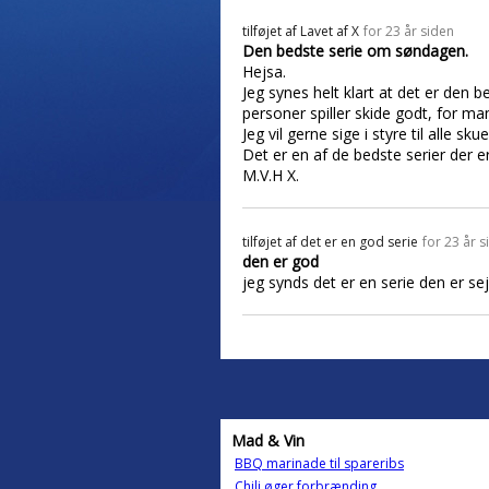
tilføjet af
Lavet af X
for 23 år siden
Den bedste serie om søndagen.
Hejsa.
Jeg synes helt klart at det er den 
personer spiller skide godt, for man 
Jeg vil gerne sige i styre til alle sk
Det er en af de bedste serier der er 
M.V.H X.
tilføjet af
det er en god serie
for 23 år s
den er god
jeg synds det er en serie den er se
Mad & Vin
BBQ marinade til spareribs
Chili øger forbrænding