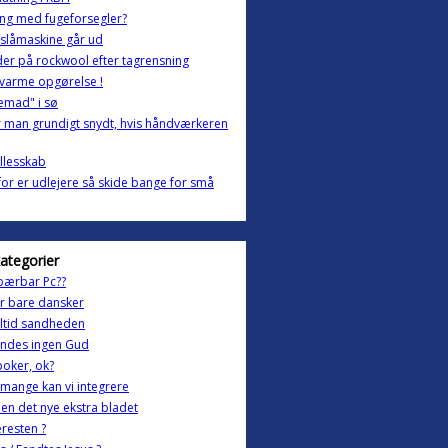
ing med fugeforsegler?
slåmaskine går ud
der på rockwool efter tagrensning
varme opgørelse !
emad" i sø
r man grundigt snydt, hvis håndværkeren
llesskab
or er udlejere så skide bange for små
kategorier
bærbar Pc??
r bare dansker
ltid sandheden
indes ingen Gud
poker, ok?
mange kan vi integrere
len det nye ekstra bladet
resten ?