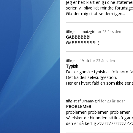
Jeg er helt klart enig i dine statem
serien vil blive lidt mindre forudsig
Glæder mig til at se dem igen...
tilføjet af
mutzgirl
for 23 år siden
GABBBBBB!
GABBBBBBBB:-(
tilføjet af
Mick
for 23 år siden
Typisk
Det er ganske typisk at folk som fal
Det kaldes selvsuggestion.
Her er i hvert fald en som ikke ser
tilføjet af
Dream-girl
for 23 år siden
PROBLEMER
problemer! problemer! problemer!
så elsker de hinanden så ik så gør d
den er så kedlig ZzZzzZzzzzzzZZ