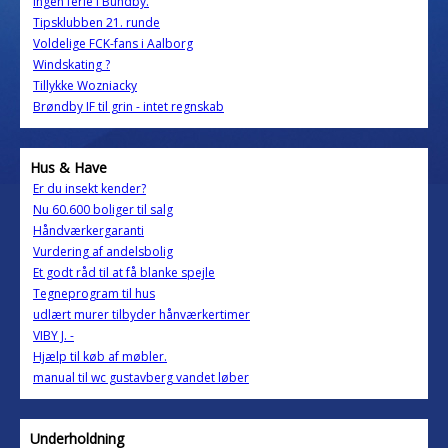
Ingen ferie i Bundby.
Tipsklubben 21. runde
Voldelige FCK-fans i Aalborg
Windskating ?
Tillykke Wozniacky
Brøndby IF til grin - intet regnskab
Hus & Have
Er du insekt kender?
Nu 60.600 boliger til salg
Håndværkergaranti
Vurdering af andelsbolig
Et godt råd til at få blanke spejle
Tegneprogram til hus
udlært murer tilbyder hånværkertimer
VIBY J. -
Hjælp til køb af møbler.
manual til wc gustavberg vandet løber
Underholdning