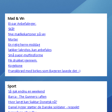
Mad & Vin
Et par Anbefalinger.
Skål!
Nye mælkekartoner på vej
Morter
En rigtig herre-middag
lækker lakridsis..kan anbefales
Små papir-muffinsforme
Fik drukket igennem.
Kogekone
Franskbrød med birkes som Bageren lavede det :-)
Sport
Så gak endnu en weekend
Barca - The Gunners i aften
Hvor langt kan Sjaktar Donetsk nå?
Daniel Agger støtter de Danske soldater - respekt!