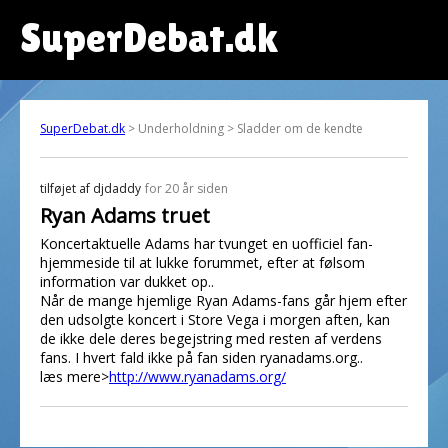
SuperDebat.dk
SuperDebat.dk
> Underholdning > Sladder om de kendte
tilføjet af
djdaddy
for 20 år siden
Ryan Adams truet
Koncertaktuelle Adams har tvunget en uofficiel fan-
hjemmeside til at lukke forummet, efter at følsom
information var dukket op..
Når de mange hjemlige Ryan Adams-fans går hjem efter
den udsolgte koncert i Store Vega i morgen aften, kan
de ikke dele deres begejstring med resten af verdens
fans. I hvert fald ikke på fan siden ryanadams.org..
læs mere>
http://www.ryanadams.org/