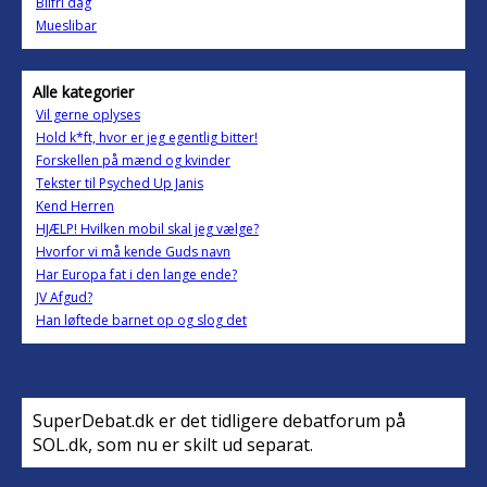
Bilfri dag
Mueslibar
Alle kategorier
Vil gerne oplyses
Hold k*ft, hvor er jeg egentlig bitter!
Forskellen på mænd og kvinder
Tekster til Psyched Up Janis
Kend Herren
HJÆLP! Hvilken mobil skal jeg vælge?
Hvorfor vi må kende Guds navn
Har Europa fat i den lange ende?
JV Afgud?
Han løftede barnet op og slog det
SuperDebat.dk er det tidligere debatforum på
SOL.dk, som nu er skilt ud separat.