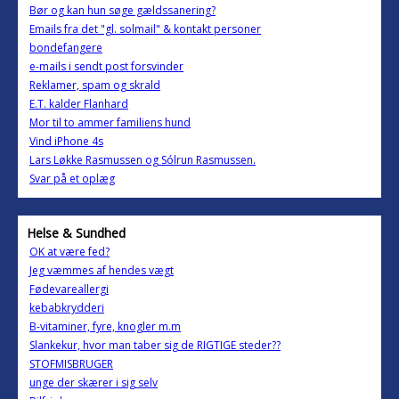
Bør og kan hun søge gældssanering?
Emails fra det "gl. solmail" & kontakt personer
bondefangere
e-mails i sendt post forsvinder
Reklamer, spam og skrald
E.T. kalder Flanhard
Mor til to ammer familiens hund
Vind iPhone 4s
Lars Løkke Rasmussen og Sólrun Rasmussen.
Svar på et oplæg
Helse & Sundhed
OK at være fed?
Jeg væmmes af hendes vægt
Fødevareallergi
kebabkrydderi
B-vitaminer, fyre, knogler m.m
Slankekur, hvor man taber sig de RIGTIGE steder??
STOFMISBRUGER
unge der skærer i sig selv