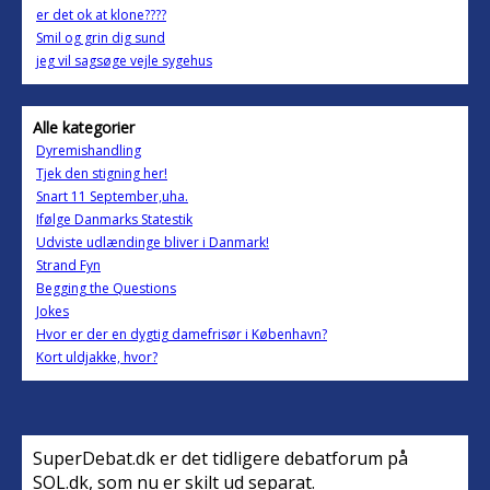
er det ok at klone????
Smil og grin dig sund
jeg vil sagsøge vejle sygehus
Alle kategorier
Dyremishandling
Tjek den stigning her!
Snart 11 September,uha.
Ifølge Danmarks Statestik
Udviste udlændinge bliver i Danmark!
Strand Fyn
Begging the Questions
Jokes
Hvor er der en dygtig damefrisør i København?
Kort uldjakke, hvor?
SuperDebat.dk er det tidligere debatforum på
SOL.dk, som nu er skilt ud separat.