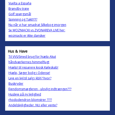
Vuelta a España
Brøndby trøje
Golf spørgsmål
Spinning og Takt!!?!?
Nu når vi har smadrat Silkebog imorgen
Se WOZNIACKI vs ZVONAREVA LIVE her:
wozniacki er ikke dansker
Hus & Have
Til VVS/Smed brug for hjælp Akut
håndværkernes himmelflugt
Hjælp! til reparere kiosk Køleskab!
Hjælp, Søger bolig i Odense!
Leje en lejl.til salg i kbh? hvor?
Buskryder
Ejendomsmægleren - ulovlig indtrængen???
Husleje på ny lejlighed
rhododendron blomstrer ????
Andelslejligheder. NU eller vente?