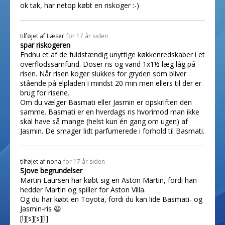
ok tak, har netop købt en riskoger :-)
tilføjet af
Læser
for 17 år siden
spar riskogeren
Endnu et af de fuldstændig unyttige køkkenredskaber i et
overflodssamfund. Doser ris og vand 1x1½ læg låg på
risen. Når risen koger slukkes for gryden som bliver
stående på elpladen i mindst 20 min men ellers til der er
brug for risene.
Om du vælger Basmati eller Jasmin er opskriften den
samme. Basmati er en hverdags ris hvorimod man ikke
skal have så mange (helst kun én gang om ugen) af
Jasmin. De smager lidt parfumerede i forhold til Basmati.
tilføjet af
nona
for 17 år siden
Sjove begrundelser
Martin Laursen har købt sig en Aston Martin, fordi han
hedder Martin og spiller for Aston Villa.
Og du har købt en Toyota, fordi du kan lide Basmati- og
Jasmin-ris 😃
[l][s][s][l]