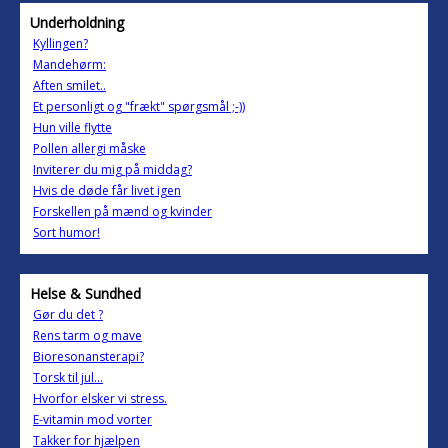
Underholdning
Kyllingen?
Mandehørm:
Aften smilet..
Et personligt og "frækt" spørgsmål ;-))
Hun ville flytte
Pollen allergi måske
Inviterer du mig på middag?
Hvis de døde får livet igen
Forskellen på mænd og kvinder
Sort humor!
Helse & Sundhed
Gør du det ?
Rens tarm og mave
Bioresonansterapi?
Torsk til jul...
Hvorfor elsker vi stress.
E-vitamin mod vorter
Takker for hjælpen