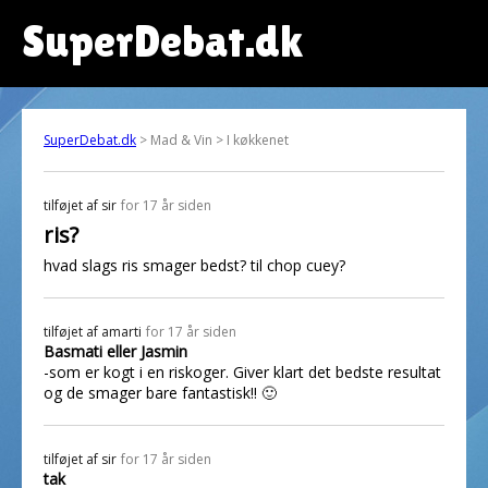
SuperDebat.dk
SuperDebat.dk
> Mad & Vin > I køkkenet
tilføjet af
sir
for 17 år siden
ris?
hvad slags ris smager bedst? til chop cuey?
tilføjet af
amarti
for 17 år siden
Basmati eller Jasmin
-som er kogt i en riskoger. Giver klart det bedste resultat
og de smager bare fantastisk!! 🙂
tilføjet af
sir
for 17 år siden
tak