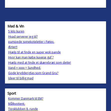
Mad & Vin
5 kilo kuren
Hvad serverer jeg til?
pumpede svinekoteletter i Føtex.
Ærter!!
Hjælp til at finde en super wok pande
Hvor kan man købe kuvøse guf ?
Hjælp med at finde et skærebræt som dette!
Vand + xxxx = Sundhed.
Gode krydderiglas som Grand Gru?
Ideer til billig mad
Sport
Kommer Danmark til EM?
Målkvotient.
Tipsklubben 8. runde