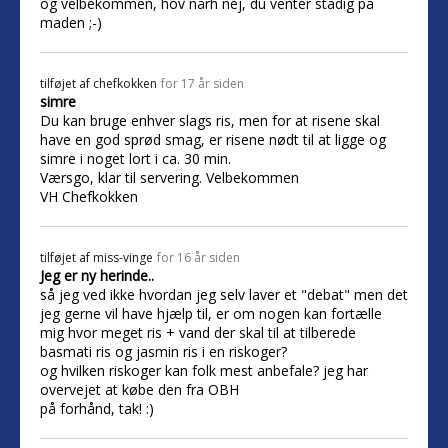
og velbekommen, hov nårh nej, du venter stadig på
maden ;-)
tilføjet af
chefkokken
for 17 år siden
simre
Du kan bruge enhver slags ris, men for at risene skal
have en god sprød smag, er risene nødt til at ligge og
simre i noget lort i ca. 30 min.
Værsgo, klar til servering. Velbekommen
VH Chefkokken
tilføjet af
miss-vinge
for 16 år siden
Jeg er ny herinde..
så jeg ved ikke hvordan jeg selv laver et "debat" men det
jeg gerne vil have hjælp til, er om nogen kan fortælle
mig hvor meget ris + vand der skal til at tilberede
basmati ris og jasmin ris i en riskoger?
og hvilken riskoger kan folk mest anbefale? jeg har
overvejet at købe den fra OBH
på forhånd, tak! :)