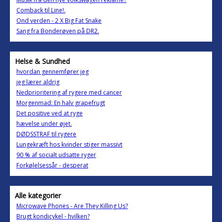
Comback til Line!.
Ond verden - 2 X Big Fat Snake
Sang fra Bonderøven på DR2.
Helse & Sundhed
hvordan gennemfører jeg
jeg lærer aldrig
Nedprioritering af rygere med cancer
Morgenmad: En halv grapefrugt
Det positive ved at ryge
hævelse under øjet.
DØDSSTRAF til rygere
Lungekræft hos kvinder stiger massivt
90 % af socialt udsatte ryger
Forkølelsessår - desperat
Alle kategorier
Microwave Phones - Are They Killing Us?
Brugt kondicykel - hvilken?