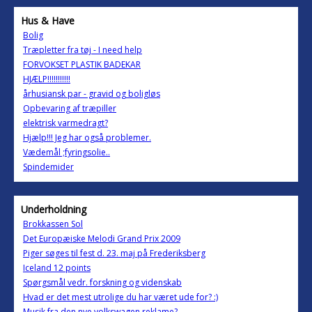
Hus & Have
Bolig
Træpletter fra tøj - I need help
FORVOKSET PLASTIK BADEKAR
HJÆLP!!!!!!!!!!!
århusiansk par - gravid og boligløs
Opbevaring af træpiller
elektrisk varmedragt?
Hjælp!!! Jeg har også problemer.
Vædemål ;fyringsolie..
Spindemider
Underholdning
Brokkassen Sol
Det Europæiske Melodi Grand Prix 2009
Piger søges til fest d. 23. maj på Frederiksberg
Iceland 12 points
Spørgsmål vedr. forskning og videnskab
Hvad er det mest utrolige du har været ude for? :)
Musik fra den nye volkswagen reklame?