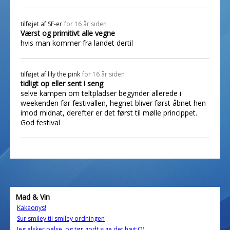
tilføjet af
SF-er
for 16 år siden
Værst og primitivt alle vegne
hvis man kommer fra landet dertil
tilføjet af
lily the pink
for 16 år siden
tidligt op eller sent i seng
selve kampen om teltpladser begynder allerede i
weekenden før festivallen, hegnet bliver først åbnet hen
imod midnat, derefter er det først til mølle princippet.
God festival
Mad & Vin
Kakaonys!
Sur smiley til smiley ordningen
Jeg elsker pelse, og tør godt sige det højt:O)