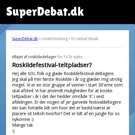
SuperDebat.dk
SuperDebat.dk
> Underholdning > Fri debat: Musik
tilføjet af
roskildedeltager
for 16 år siden
Roskildefestival-teltpladser?
Hej alle SOL folk og glade Roskildefestival-deltagere.
Jeg skal på min første Roskilde i år og glæder mig utrolig
meget. Vi er en stor gruppe af venner i start 30'erne som
skal afsted. Vi har anvendt muligheden for at booke
teltpadser i år i det der hedder område 'E' i vest
afdelingen. Er der nogen af jer garvede festivaldeltegere
der kan fortælle lidt om hvor det er bedst/værst at
placere sit teltoh hvorfor? Det er lidt af en jungle for os
nykomne :)
Mange tak
;)