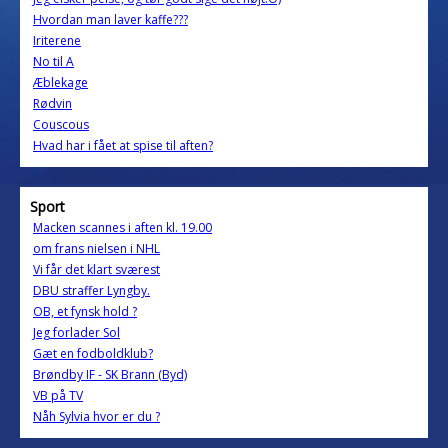
Hvordan man laver kaffe???
Iriterene
No til A
Æblekage
Rødvin
Couscous
Hvad har i fået at spise til aften?
Sport
Macken scannes i aften kl. 19.00
om frans nielsen i NHL
Vi får det klart sværest
DBU straffer Lyngby.
OB, et fynsk hold ?
Jeg forlader Sol
Gæt en fodboldklub?
Brøndby IF - SK Brann (Byd)
VB på TV
Nåh Sylvia hvor er du ?