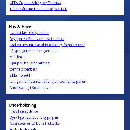
UEFA Cupen : Viking og Tromsø
Tak for årerne Hans Backe, Mr. FCK
Hus & Have
trælast lav pris sjælland
Brygger kaffe af vand fra toilettet
Skal en udsættelse altid omkring fogedretten?
så spørger man lige igen.... ;-)
mil i km ?
Hjælp til boligindretning
tornfri brombær
Sikke noget l...
lån igennem banken eller ejemdomsmægleren
Andelsbolig i København
Underholdning
Prøv lige at dyrke
Dyrk lige nazi-soens syge grin
Nazi-soen er så klam & ulækker
Ha ha ha ha hah