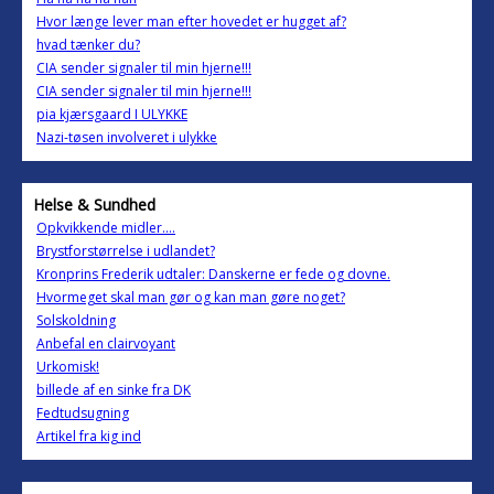
Hvor længe lever man efter hovedet er hugget af?
hvad tænker du?
CIA sender signaler til min hjerne!!!
CIA sender signaler til min hjerne!!!
pia kjærsgaard I ULYKKE
Nazi-tøsen involveret i ulykke
Helse & Sundhed
Opkvikkende midler....
Brystforstørrelse i udlandet?
Kronprins Frederik udtaler: Danskerne er fede og dovne.
Hvormeget skal man gør og kan man gøre noget?
Solskoldning
Anbefal en clairvoyant
Urkomisk!
billede af en sinke fra DK
Fedtudsugning
Artikel fra kig ind