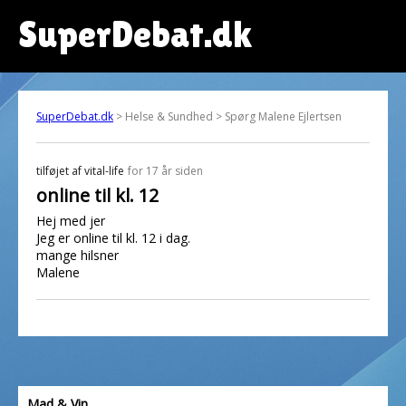
SuperDebat.dk
SuperDebat.dk
> Helse & Sundhed > Spørg Malene Ejlertsen
tilføjet af
vital-life
for 17 år siden
online til kl. 12
Hej med jer
Jeg er online til kl. 12 i dag.
mange hilsner
Malene
Mad & Vin