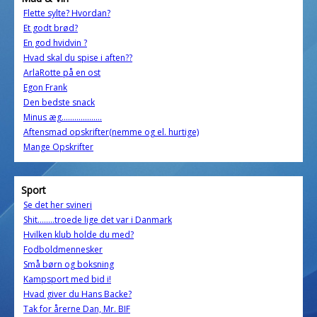
Flette sylte? Hvordan?
Et godt brød?
En god hvidvin ?
Hvad skal du spise i aften??
ArlaRotte på en ost
Egon Frank
Den bedste snack
Minus æg...................
Aftensmad opskrifter(nemme og el. hurtige)
Mange Opskrifter
Sport
Se det her svineri
Shit........troede lige det var i Danmark
Hvilken klub holde du med?
Fodboldmennesker
Små børn og boksning
Kampsport med bid i!
Hvad giver du Hans Backe?
Tak for årerne Dan, Mr. BIF