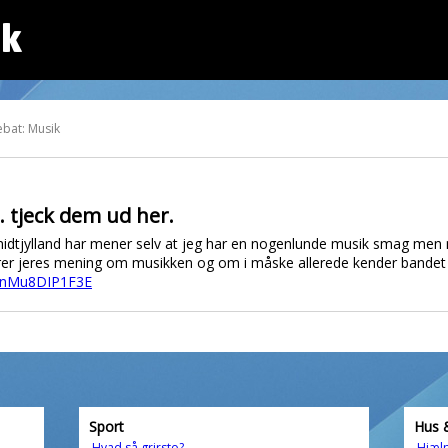
dk
ebat: Musik
. tjeck dem ud her.
 midtjylland har mener selv at jeg har en nogenlunde musik smag men n
ører jeres mening om musikken og om i måske allerede kender bandet
v=nMu8DIP1F3E
Sport
Hus 
Hvad så grirsto?
Hjælp