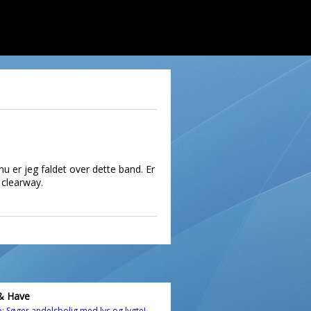
u er jeg faldet over dette band. Er
 clearway.
& Have
: Søger andelsbolig med lys og lygte!