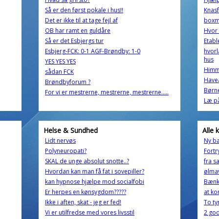
Så er den først pokale i hus!!
Knasf
Det er ikke til at tage fejl af
boxm
OB har ramt en guldåre
Hvor 
Så er det Esbjergs tur
Etabl
Esbjerg-FCK: 0-1 AGF-Brøndby: 1-0
hvorl
hus
YES YES YES
Himm
sådan FCK
Havea
Brøndbyforum ?
Børn
For vi er mestrerne, mestrerne, mestrerne.....
Læ på
Helse & Sundhed
Alle 
Lidt nervøs
Ny bæ
Polyneuropati?
Fortr
SKAL de unge absolut snotte..?
fra s
Hvordan kan man få fat i sovepiller?
ølma
kan hypnose hjælpe mod socialfobi
Bænke
Er herpes en kønsygdom?????
at k
Ikke i aften, skat - jeg er fed!
To ty
Vi er utilfredse med vores livsstil
2 god