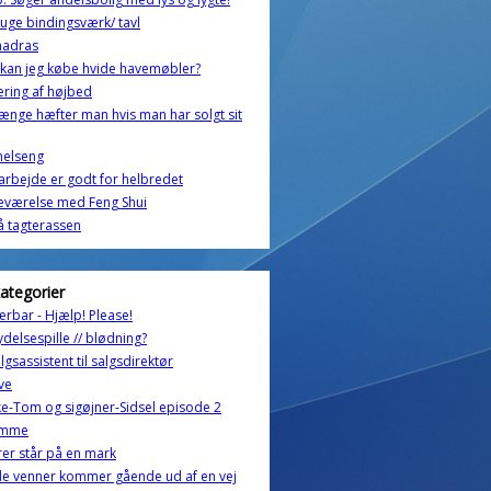
uge bindingsværk/ tavl
adras
kan jeg købe hvide havemøbler?
ering af højbed
ænge hæfter man hvis man har solgt sit
elseng
rbejde er godt for helbredet
eværelse med Feng Shui
 tagterassen
kategorier
rbar - Hjælp! Please!
ydelsespille // blødning?
algsassistent til salgsdirektør
ve
-Tom og sigøjner-Sidsel episode 2
omme
rer står på en mark
e venner kommer gående ud af en vej