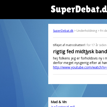
SuperDebat.
SuperDebat.dk
> Underholdning > Fri d
tilføjet af
matroshatten1
for 17 år siden
rigtig fed midtjysk band
hej folkens jeg er forholdsvis ny i
derfor meget nysgerrig efter at h
http://www.youtube.com/watch?
Mad & Vin
Ir på risten til grill