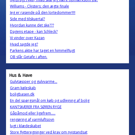
Williams - Clijsters: den ægte finale
Jeg er rasende på den lortedommer!!!!
Side med tilskuertal?
Hvordan kunne det ske???
Dagens etape - kan Schleck?
Vi vinder over Kazan
Hvad sagde jeg?
Parkens aktie har taget en himmelflugt
OB slår Getafe i aften.
Hus & Have
Gulvtæpper og gulvvarme...
Gram køleskab
boligbasen.dk
En del spørgsmål om køb og udlejning af bolig
KANTSKÆRER FRA SØREN RYGE
Gåpåmod eller ligefrem.....
rengøring af varmluftsovn
lugt i klædeskabet
Store flytteregninger ved krav om nyistandsat