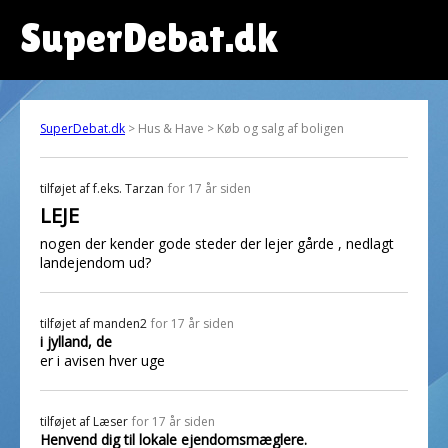
SuperDebat.dk
SuperDebat.dk
> Hus & Have > Køb og salg af boligen
tilføjet af
f.eks. Tarzan
for 17 år siden
LEJE
nogen der kender gode steder der lejer gårde , nedlagt
landejendom ud?
tilføjet af
manden2
for 17 år siden
i jylland, de
er i avisen hver uge
tilføjet af
Læser
for 17 år siden
Henvend dig til lokale ejendomsmæglere.