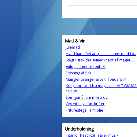
Mad & Vin
Julemad
Hvad har i fået at spise til aftensmad i da
Stegt flæsk der sviner knapt så meget...
guldglimmer til konfekt
Frysning af fisk
Mangler orange-farve til fondant ??
Kringleopskrift fra magasinet ALT OM M
ca.1981
Spørgsmål om mikro ovn
Oprette nye opskrifter
Friturestege i alm olie
Underholdning
Titanic Theatrical Trailer musik