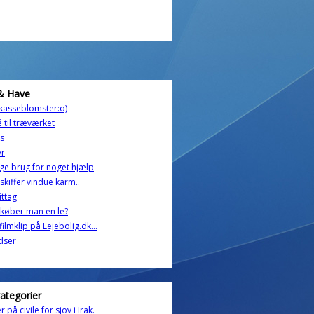
& Have
kasseblomster:o)
é til træværket
s
yr
ige brug for noget hjælp
skiffer vindue karm..
ittag
køber man en le?
filmklip på Lejebolig.dk...
dser
kategorier
 på civile for sjov i Irak.