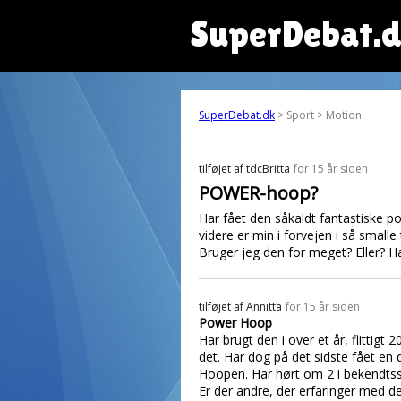
SuperDebat.
SuperDebat.dk
> Sport > Motion
tilføjet af
tdcBritta
for 15 år siden
POWER-hoop?
Har fået den såkaldt fantastiske po
videre er min i forvejen i så smalle
Bruger jeg den for meget? Eller? Ha
tilføjet af
Annitta
for 15 år siden
Power Hoop
Har brugt den i over et år, flittig
det. Har dog på det sidste fået e
Hoopen. Har hørt om 2 i bekendts
Er der andre, der erfaringer med d