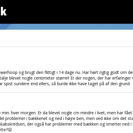
dk
werhoop og brugt den flittigt i 14 dage nu. Har hørt rigtig godt om den
 talje blevet nogle centimeter større!! Er der nogen, der har erfaringer
r spist sundere end ellers, så burde ikke have taget på af den grund
t 20 min. hver morgen. Er da blevet nogle cm mindre i livet, men har få
n del problemer i bækkenet og ned i højre ben, men ved ikke om det 
skabskredsen, der også har problemer med bækken og smerter ned i 
ette?😮