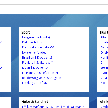
Sport
Hus 
Langsomme Tom! :-(
Altan
g?
Det blev til krig
En id
Portugal vinder ikke VM
Bivok
Jokeren er fundet
Olief
Brasilien | Kroatien…?
Har l
Frankrig | Sydkorea…?
Grim 
AD
Japan | Kroatien…?
etern
Le Mans 2006 - eftertanker
Hvor 
Randers og Vejle i SAS ligaen!!
Sjovt 
Frankrig ude af VM
P pla
Helse & Sundhed
Alle 
Effektiv kræftkur i Kina... Hvad med Danmark?
Skyder