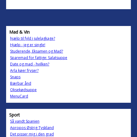
Mad & Vin
hjælp til fyld i julelagkage?
Hjælp - jeg er single!
Studerende, Eksamen og Mad?
Sparemad for fattige: Salatsuppe
Date og mad - hvilken?
Arla køer fryser?
Snaps
Bærbar ånd
Oksekødsuppe
MenuCard
Sport
Så vandt Spanien
Apropos Østrig-Tyskland
Det pisser mig i den grad