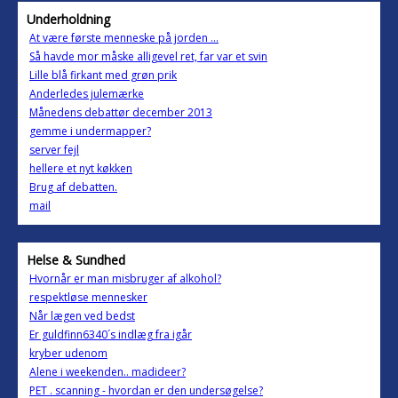
Underholdning
At være første menneske på jorden ...
Så havde mor måske alligevel ret, far var et svin
Lille blå firkant med grøn prik
Anderledes julemærke
Månedens debattør december 2013
gemme i undermapper?
server fejl
hellere et nyt køkken
Brug af debatten.
mail
Helse & Sundhed
Hvornår er man misbruger af alkohol?
respektløse mennesker
Når lægen ved bedst
Er guldfinn6340´s indlæg fra igår
kryber udenom
Alene i weekenden.. madideer?
PET . scanning - hvordan er den undersøgelse?