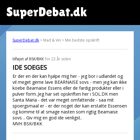
SuperDebat.dk
SuperDebat.dk
> Mad & Vin > Min bedste opskrift
tilføjet af
BSK/BKK
for 22 år siden
IDE SOEGES
Er der en der kan hjalpe mig her - jeg bor i udlandet og
vil meget gerne lave BEARNAISE sovs - men jeg kan ikke
koebe Bearnaise Essens eller de fardig produkter eller i
pulver form..Jeg har set opskriften her i SOL.DK men
Santa Maria - det var meget omfattende - saa mit
spoergsmaal er - er der noget der kan erstatte Essensen
og komme til at smage nasten som rigtig Bearnaise
sovs .. Giv mig en god ide venligst..
MVH BSK/BKK