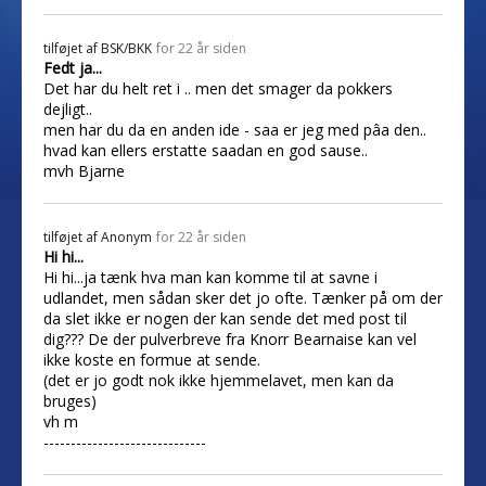
tilføjet af
BSK/BKK
for 22 år siden
Fedt ja...
Det har du helt ret i .. men det smager da pokkers
dejligt..
men har du da en anden ide - saa er jeg med pâa den..
hvad kan ellers erstatte saadan en god sause..
mvh Bjarne
tilføjet af
Anonym
for 22 år siden
Hi hi...
Hi hi...ja tænk hva man kan komme til at savne i
udlandet, men sådan sker det jo ofte. Tænker på om der
da slet ikke er nogen der kan sende det med post til
dig??? De der pulverbreve fra Knorr Bearnaise kan vel
ikke koste en formue at sende.
(det er jo godt nok ikke hjemmelavet, men kan da
bruges)
vh m
------------------------------