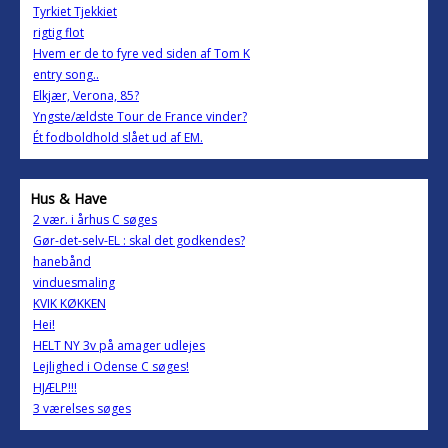
Tyrkiet Tjekkiet
rigtig flot
Hvem er de to fyre ved siden af Tom K
entry song..
Elkjær, Verona, 85?
Yngste/ældste Tour de France vinder?
Ét fodboldhold slået ud af EM.
Hus & Have
2 vær. i århus C søges
Gør-det-selv-EL : skal det godkendes?
hanebånd
vinduesmaling
KVIK KØKKEN
Hei!
HELT NY 3v på amager udlejes
Lejlighed i Odense C søges!
HJÆLP!!!
3 værelses søges