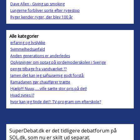
Dave Allen - Giving up smoking
Lungerne forbliver sorte efter rygestop
Ryger kender ryger, der blev 100 år
Alle kategorier
erfaring og livslykke
Svimmelhedsanfald
Anden generations er anderledes
Oplysninger om optag på jordemoderskolen i Sverige
penge tilbage fra vandværket ??
Jamen det kan jeg safsusemig godt forstå:
Ramadanen gør chauffører trætte
Hjælp!!! Nuuu,.....ville sætte stor pris på det!
Hvad synes I?
hvor kan jeg finde det?: TV-program om efterskole?
SuperDebat.dk er det tidligere debatforum på
SOL.dk, som nu er skilt ud separat.