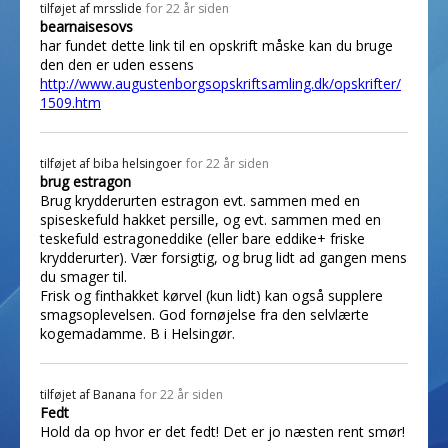
tilføjet af
mrsslide
for 22 år siden
bearnaisesovs
har fundet dette link til en opskrift måske kan du bruge
den den er uden essens
http://www.augustenborgsopskriftsamling.dk/opskrifter/
1509.htm
tilføjet af
biba helsingoer
for 22 år siden
brug estragon
Brug krydderurten estragon evt. sammen med en
spiseskefuld hakket persille, og evt. sammen med en
teskefuld estragoneddike (eller bare eddike+ friske
krydderurter). Vær forsigtig, og brug lidt ad gangen mens
du smager til.
Frisk og finthakket kørvel (kun lidt) kan også supplere
smagsoplevelsen. God fornøjelse fra den selvlærte
kogemadamme. B i Helsingør.
tilføjet af
Banana
for 22 år siden
Fedt
Hold da op hvor er det fedt! Det er jo næsten rent smør!