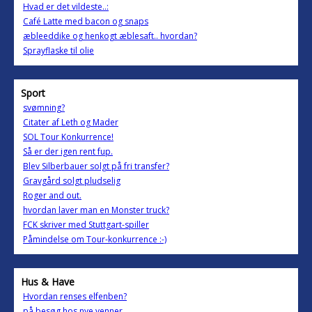
Hvad er det vildeste..:
Café Latte med bacon og snaps
æbleeddike og henkogt æblesaft.. hvordan?
Sprayflaske til olie
Sport
svømning?
Citater af Leth og Mader
SOL Tour Konkurrence!
Så er der igen rent fup.
Blev Silberbauer solgt på fri transfer?
Gravgård solgt pludselig
Roger and out.
hvordan laver man en Monster truck?
FCK skriver med Stuttgart-spiller
Påmindelse om Tour-konkurrence :-)
Hus & Have
Hvordan renses elfenben?
på besøg hos nye venner