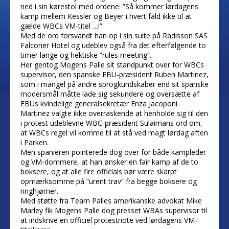
ned i sin kørestol med ordene: ”Så kommer lørdagens
kamp mellem Kessler og Beyer i hvert fald ikke til at
gælde WBCs VM-titel …!”
Med de ord forsvandt han op i sin suite på Radisson SAS
Falconer Hotel og udeblev også fra det efterfølgende to
timer lange og hektiske ”rules meeting”.
Her gentog Mogens Palle sit standpunkt over for WBCs
supervisor, den spanske EBU-præsident Ruben Martinez,
som i mangel på andre sprogkundskaber end sit spanske
modersmål måtte lade sig sekundere og oversætte af
EBUs kvindelige generalsekretær Enza Jacoponi.
Martinez valgte ikke overraskende at henholde sig til den
i protest udeblevne WBC-præsident Sulaimans ord om,
at WBCs regel vil komme til at stå ved magt lørdag aften
i Parken.
Men spanieren pointerede dog over for både kampleder
og VM-dommere, at han ønsker en fair kamp af de to
boksere, og at alle fire officials bør være skarpt
opmærksomme på ”urent trav” fra begge boksere og
ringhjørner.
Med støtte fra Team Palles amerikanske advokat Mike
Marley fik Mogens Palle dog presset WBAs supervisor til
at indskrive en officiel protestnote ved lørdagens VM-