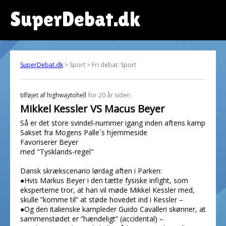
SuperDebat.dk
SuperDebat.dk
> Sport > Fri debat: Sport
tilføjet af
highwaytohell
for 20 år siden
Mikkel Kessler VS Macus Beyer
Så er det store svindel-nummer igang inden aftens kamp
Sakset fra Mogens Palle`s hjemmeside
Favoriserer Beyer
med "Tysklands-regel"
Dansk skrækscenario lørdag aften i Parken:
●Hvis Markus Beyer i den tætte fysiske infight, som
eksperterne tror, at han vil møde Mikkel Kessler med,
skulle ”komme til” at støde hovedet ind i Kessler –
●Og den italienske kampleder Guido Cavalleri skønner, at
sammenstødet er ”hændeligt” (accidental) –