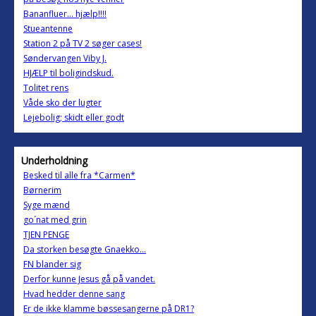
Bananfluer... hjælp!!!!
Stueantenne
Station 2 på TV 2 søger cases!
Søndervangen Viby J.
HJÆLP til boligindskud.
Tolitet rens
Våde sko der lugter
Lejebolig; skidt eller godt
Underholdning
Besked til alle fra *Carmen*
Børnerim
Syge mænd
go´nat med grin
TJEN PENGE
Da storken besøgte Gnaekko...
FN blander sig
Derfor kunne Jesus gå på vandet.
Hvad hedder denne sang
Er de ikke klamme bøssesangerne på DR1?