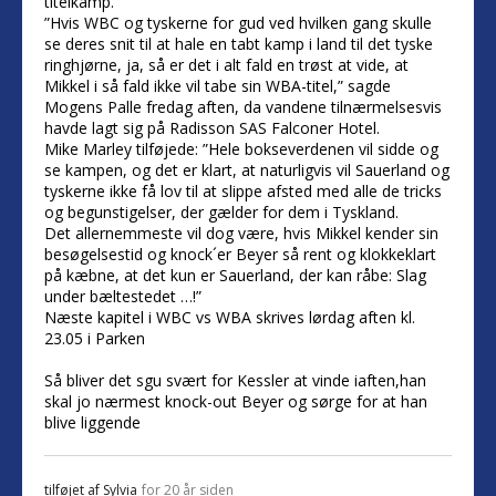
titelkamp.
”Hvis WBC og tyskerne for gud ved hvilken gang skulle
se deres snit til at hale en tabt kamp i land til det tyske
ringhjørne, ja, så er det i alt fald en trøst at vide, at
Mikkel i så fald ikke vil tabe sin WBA-titel,” sagde
Mogens Palle fredag aften, da vandene tilnærmelsesvis
havde lagt sig på Radisson SAS Falconer Hotel.
Mike Marley tilføjede: ”Hele bokseverdenen vil sidde og
se kampen, og det er klart, at naturligvis vil Sauerland og
tyskerne ikke få lov til at slippe afsted med alle de tricks
og begunstigelser, der gælder for dem i Tyskland.
Det allernemmeste vil dog være, hvis Mikkel kender sin
besøgelsestid og knock´er Beyer så rent og klokkeklart
på kæbne, at det kun er Sauerland, der kan råbe: Slag
under bæltestedet …!”
Næste kapitel i WBC vs WBA skrives lørdag aften kl.
23.05 i Parken
Så bliver det sgu svært for Kessler at vinde iaften,han
skal jo nærmest knock-out Beyer og sørge for at han
blive liggende
tilføjet af
Sylvia
for 20 år siden