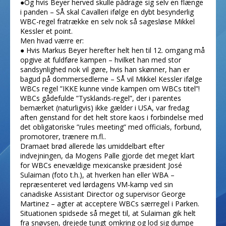
●Og hvis Beyer herved skulle pådrage sig selv en flænge
i panden – SÅ skal Cavalleri ifølge en dybt besynderlig
WBC-regel fratrække en selv nok så sagesløse Mikkel
Kessler et point.
Men hvad værre er:
● Hvis Markus Beyer herefter helt hen til 12. omgang må
opgive at fuldføre kampen – hvilket han med stor
sandsynlighed nok vil gøre, hvis han skønner, han er
bagud på dommersedlerne – SÅ vil Mikkel Kessler ifølge
WBCs regel ”IKKE kunne vinde kampen om WBCs titel”!
WBCs gådefulde ”Tysklands-regel”, der i parentes
bemærket (naturligvis) ikke gælder i USA, var fredag
aften genstand for det helt store kaos i forbindelse med
det obligatoriske ”rules meeting” med officials, forbund,
promotorer, trænere m.fl..
Dramaet brød allerede løs umiddelbart efter
indvejningen, da Mogens Palle gjorde det meget klart
for WBCs enevældige mexicanske præsident José
Sulaiman (foto t.h.), at hverken han eller WBA –
repræsenteret ved lørdagens VM-kamp ved sin
canadiske Assistant Director og supervisor George
Martinez – agter at acceptere WBCs særregel i Parken.
Situationen spidsede så meget til, at Sulaiman gik helt
fra snøvsen, drejede tungt omkring og lod sig dumpe