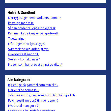
Helse & Sundhed
Der ryges igennem i Udkantsdanmark
kaste op med vilje
Sådan holder du dig sund og rask
Kan man købe kanyler på apoteket?
Trætte øjne
Erfaringer med kyssesyge?
Svimmelhed og underligt syn
Overdosis af panodil.
Skelen + kontaktlinser?
Nogen som har prøvet en paleo diæt?
Alle kategorier
Jeg er lige så gammel som min sko..
Her er dine solmails...
Tak til overborgmesteren, fordi hun har gjort de
Fuld ligestilling også til mændene :-)
Hvad skal man gøre ?
Sølvpapir, ikke godt for tænderne....