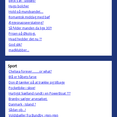
Beck´s øl - uddød?
Hugo bolcher
Hold på mundvandet....
Romantisk middag med bøf
Æggesnapseerstatning?
Så fylder manden da lige 30?!
Prisen på Økologi.
Hvad hedder det nu ??
God slik?
madklubber...
Sport
Chelsea forever.........or what?
Blå er håbets farve
Don Ø tænker på at trække sig tilbage
Pocketbike i skive!
Hurtigst Sjælland rundt i en PowerBoat ???
Brønby sælger arvesølvet.
Danmark - Island ?
Sådan ob...!
Voldsbøller fra Bundby, igen-igen