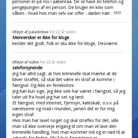
personer er på rov i aabenraa. De vil have en telefon og
pengepungen af en person. De bruger en kniv som
våben - hvad hvis man selv var offer - døden nær . ????
tilføjet af
paladinbee
for 22 år siden
Mennersker er ikke for kloge
kender det godt, folk er sku ikke for kloge, Desværre.
tilføjet af
nullee
for 22 år siden
selvforsynende
Jeg har altid sagt, at hvis kriminelle skal mærke at de
bliver straffet, så skal det være en straf at komme i
fængsel. Og ikke en feriekoloni.
Jeg kan kun sige, jeg ikke selv har været i fængsel, så jeg
taler ud fra hvad jeg har set og læst.
Et fængsel, med internet, fjernsyn, køleskab, o.s.v. på
værelserne og mad i munden, jamen det er for mig
ingen straf.
Hvis man har lavet noget og skal straffes for det, ville
man så ikke overveje engang til om man vil lave den
kriminelle handling, hvis man kommer ind og er nød til at
arbejde for føden. Altså hvis fængslerne er