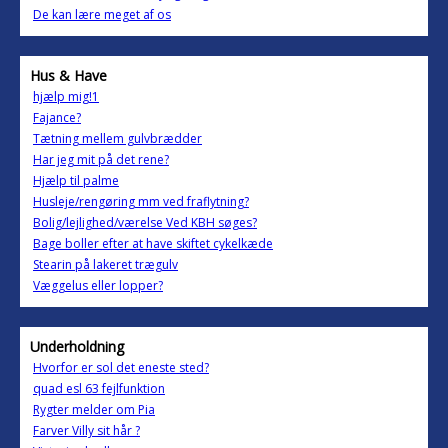
De kan lære meget af os
Hus & Have
hjælp mig!1
Fajance?
Tætning mellem gulvbrædder
Har jeg mit på det rene?
Hjælp til palme
Husleje/rengøring mm ved fraflytning?
Bolig/lejlighed/værelse Ved KBH søges?
Bage boller efter at have skiftet cykelkæde
Stearin på lakeret trægulv
Væggelus eller lopper?
Underholdning
Hvorfor er sol det eneste sted?
quad esl 63 fejlfunktion
Rygter melder om Pia
Farver Villy sit hår ?