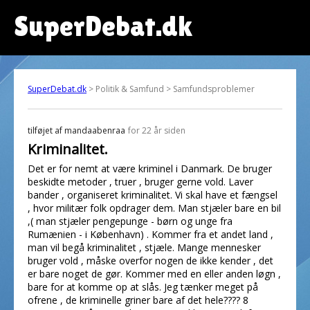
SuperDebat.dk
SuperDebat.dk
> Politik & Samfund > Samfundsproblemer
tilføjet af
mandaabenraa
for 22 år siden
Kriminalitet.
Det er for nemt at være kriminel i Danmark. De bruger
beskidte metoder , truer , bruger gerne vold. Laver
bander , organiseret kriminalitet. Vi skal have et fængsel
, hvor militær folk opdrager dem. Man stjæler bare en bil
,( man stjæler pengepunge - børn og unge fra
Rumænien - i København) . Kommer fra et andet land ,
man vil begå kriminalitet , stjæle. Mange mennesker
bruger vold , måske overfor nogen de ikke kender , det
er bare noget de gør. Kommer med en eller anden løgn ,
bare for at komme op at slås. Jeg tænker meget på
ofrene , de kriminelle griner bare af det hele???? 8