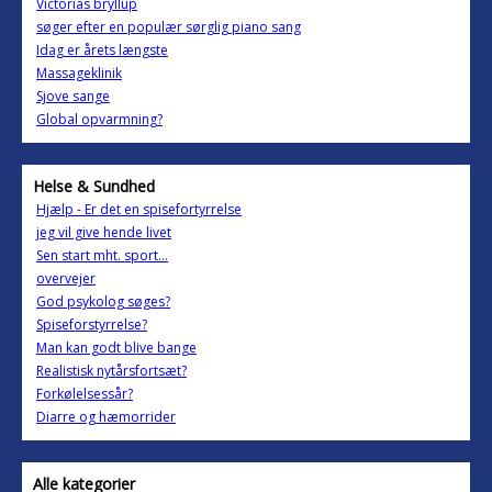
Victorias bryllup
søger efter en populær sørglig piano sang
Idag er årets længste
Massageklinik
Sjove sange
Global opvarmning?
Helse & Sundhed
Hjælp - Er det en spisefortyrrelse
jeg vil give hende livet
Sen start mht. sport...
overvejer
God psykolog søges?
Spiseforstyrrelse?
Man kan godt blive bange
Realistisk nytårsfortsæt?
Forkølelsessår?
Diarre og hæmorrider
Alle kategorier