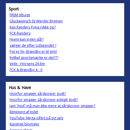
Sport
FREM tilbage
Glückwunsch SV Werder Bremen
Kan Randers Freja rykke op?
FCK-Randers
Hvem kan ingen slå!?
vælger de efter Udseendet ?
Fyn er fin, Brøndby er til grin!
hvilket sportsmærke er det???
Vejle - Horsens 26 km
FCK & Brøndby 4 - 0
Hus & Have
Hvorfor smawer sårskorper godt?
Hvorfor smawer sårskorper enlitalt godt?
Jam' hvof' må man ikke mere at sårskorper smawer?
Betjening af toilet
YouTube: Mega-olfert på sig selv
Kunstige blomster