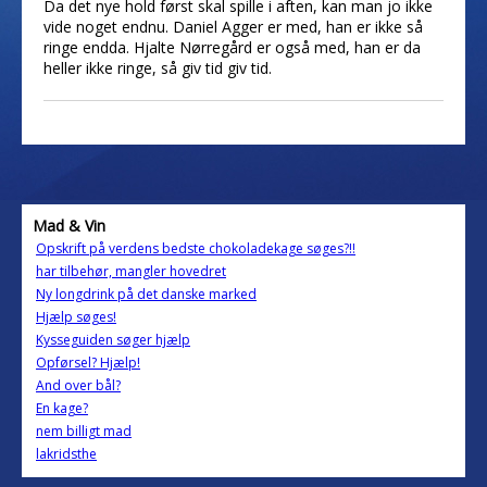
Da det nye hold først skal spille i aften, kan man jo ikke
vide noget endnu. Daniel Agger er med, han er ikke så
ringe endda. Hjalte Nørregård er også med, han er da
heller ikke ringe, så giv tid giv tid.
Mad & Vin
Opskrift på verdens bedste chokoladekage søges?!!
har tilbehør, mangler hovedret
Ny longdrink på det danske marked
Hjælp søges!
Kysseguiden søger hjælp
Opførsel? Hjælp!
And over bål?
En kage?
nem billigt mad
lakridsthe