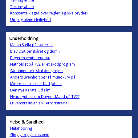
Tørring af træ
Tørring af ask
Konstante klager over regler jeg ikke bryder?
Ung og alene i lejlighed
Underholdning
Malou Stella på skideren
blev USA omskåret og dum ?
Bageren venter endnu.
Natholdet på TV2 er et skodprogram
Sådannemark, skal den grejes.
Anders Breinholt bør få mundkurv på!
Min søn kan ikke li' Karl Johan.
Den nye Karate Kid film
Hvad syntes i om Dagens Mand på TV2?
Er Venstrefløjen en Terroristrede?
Helse & Sundhed
Hulahopring
Slidgigt og glukosamin