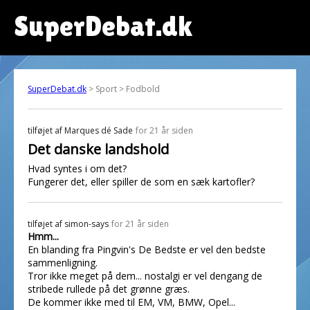
SuperDebat.dk
SuperDebat.dk
> Sport > Fodbold
tilføjet af
Marques dé Sade
for 21 år siden
Det danske landshold
Hvad syntes i om det?
Fungerer det, eller spiller de som en sæk kartofler?
tilføjet af
simon-says
for 21 år siden
Hmm...
En blanding fra Pingvin's De Bedste er vel den bedste
sammenligning.
Tror ikke meget på dem... nostalgi er vel dengang de
stribede rullede på det grønne græs.
De kommer ikke med til EM, VM, BMW, Opel...