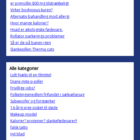
er primcillin 800 mg tilstrækkeligt
Virker bodyopus kuren?
Alternativ bahandling mod allergi
Hvor mange kalorier?
Hvad er økologiske fødevare.
Rollator parkerings problemer
Så er de på banen igen
Slankepillen Therma cuts
Alle kategorier
Lidt hjælp til en filmtitel
Diane mite p-piller
Frivillige jobs?
Folketingsmedlem frifundet i sælpølsesag
Subwoofer og forstærker
14-årig pige pisket til døde
Makeup model
Kalorier? proteiner? slankefødevarer!!
falsk tatto
nyt blad