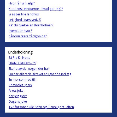
Hvor får vi hjælp?
Kondens i vinduerne - hvad gør jeg??
vi søger lille landhus
Lejlighed i næstved..??
Ka' du hjælpe en Bornholmer?
hvem bor hvor?
håndværkere/rådgivning?
Underholdning
Så Pia K i Netto
SKANDERBORG-???
Skandiaweb, nogen der har
Du har allerede skrevet et lignende indlæg
En morsomhed til !
Chevrolet Spark
Årets joke
har jeg gjort
Dagens joke
TV2 forsoner Ole Sohn og Claus Hjort i aften