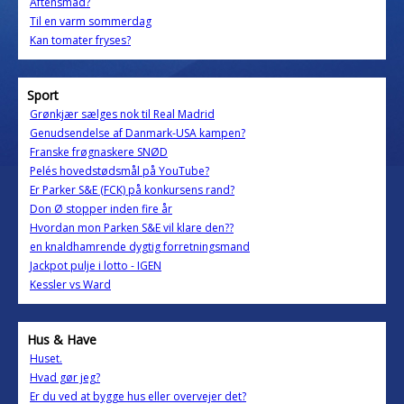
Aftensmad?
Til en varm sommerdag
Kan tomater fryses?
Sport
Grønkjær sælges nok til Real Madrid
Genudsendelse af Danmark-USA kampen?
Franske frøgnaskere SNØD
Pelés hovedstødsmål på YouTube?
Er Parker S&E (FCK) på konkursens rand?
Don Ø stopper inden fire år
Hvordan mon Parken S&E vil klare den??
en knaldhamrende dygtig forretningsmand
Jackpot pulje i lotto - IGEN
Kessler vs Ward
Hus & Have
Huset.
Hvad gør jeg?
Er du ved at bygge hus eller overvejer det?