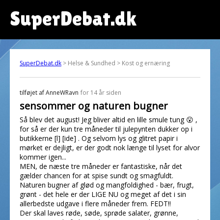
SuperDebat.dk
SuperDebat.dk
> Helse & Sundhed > Kost og ernæring
tilføjet af
AnneWRavn
for 14 år siden
sensommer og naturen bugner
Så blev det august! Jeg bliver altid en lille smule tung 😮 ,
for så er der kun tre måneder til julepynten dukker op i
butikkerne [l] [ide] . Og selvom lys og glitret papir i
mørket er dejligt, er der godt nok længe til lyset for alvor
kommer igen...
MEN, de næste tre måneder er fantastiske, når det
gælder chancen for at spise sundt og smagfuldt.
Naturen bugner af glød og mangfoldighed - bær, frugt,
grønt - det hele er der LIGE NU og meget af det i sin
allerbedste udgave i flere måneder frem. FEDT!!
Der skal laves røde, søde, sprøde salater, grønne,