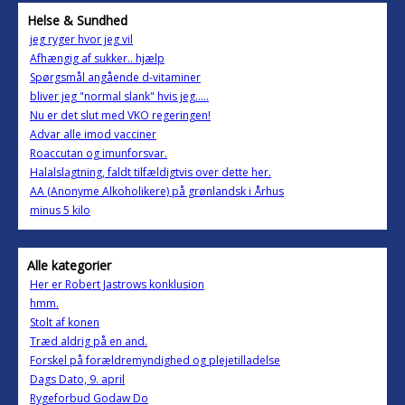
Helse & Sundhed
jeg ryger hvor jeg vil
Afhængig af sukker.. hjælp
Spørgsmål angående d-vitaminer
bliver jeg "normal slank" hvis jeg.....
Nu er det slut med VKO regeringen!
Advar alle imod vacciner
Roaccutan og imunforsvar.
Halalslagtning, faldt tilfældigtvis over dette her.
AA (Anonyme Alkoholikere) på grønlandsk i Århus
minus 5 kilo
Alle kategorier
Her er Robert Jastrows konklusion
hmm.
Stolt af konen
Træd aldrig på en and.
Forskel på forældremyndighed og plejetilladelse
Dags Dato, 9. april
Rygeforbud Godaw Do