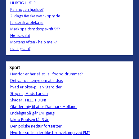
HURTIG HJÆLP.
Kan nogen hjælpe?
2. dags flæskesvær - sprøde
falstersk æblekage
Mørk speltbrødsopskrift????
Hønsesalat
Mortens Aften - help me :-/
oz til gram?
Sport
Hvorfor er her så stille i fodboldrummet?
Det var de længe om at indse.
hvad er okse-piller/ Steroider
Stop nu, Mads Larsen
Skader.. HELE TIDEN!
Glæder mig til at se Danmark-Holland
Endeligt!! Så går EM igang!
Jakob Poulsen får 3 år
Den polske nedtur fortsætter.
Hvorfor spilles der ikke bronzekamp ved EM?