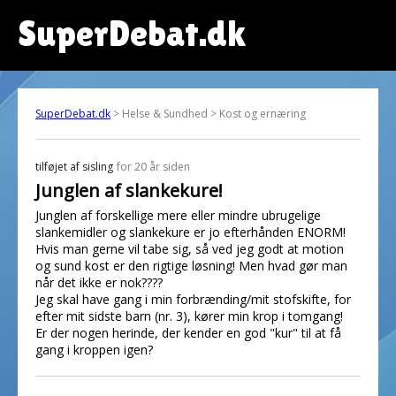
SuperDebat.dk
SuperDebat.dk
> Helse & Sundhed > Kost og ernæring
tilføjet af
sisling
for 20 år siden
Junglen af slankekure!
Junglen af forskellige mere eller mindre ubrugelige
slankemidler og slankekure er jo efterhånden ENORM!
Hvis man gerne vil tabe sig, så ved jeg godt at motion
og sund kost er den rigtige løsning! Men hvad gør man
når det ikke er nok????
Jeg skal have gang i min forbrænding/mit stofskifte, for
efter mit sidste barn (nr. 3), kører min krop i tomgang!
Er der nogen herinde, der kender en god "kur" til at få
gang i kroppen igen?