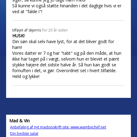
Så kunne vi også støtte hinanden i det daglige hvis vi er
ved at "falde i"!
tilføjet af
skjerris
for 20 år siden
HUSK!
Din søn skal selv have lyst, for at det bliver godt for
ham!
Vores datter er 7 og har "tabt" sig på den måde, at hun
ikke har taget på i vægt, selvom hun er blevet et pænt
stykke højere det sidste halve år. Så hun kan godt se
fornuften i det, vi gør. Overordnet set i hvert tilfælde.
Held og lykke!
Mad & Vin
Anbefaling af nyt madopskrift-site: www.wambiichef.net
Din bedste salat