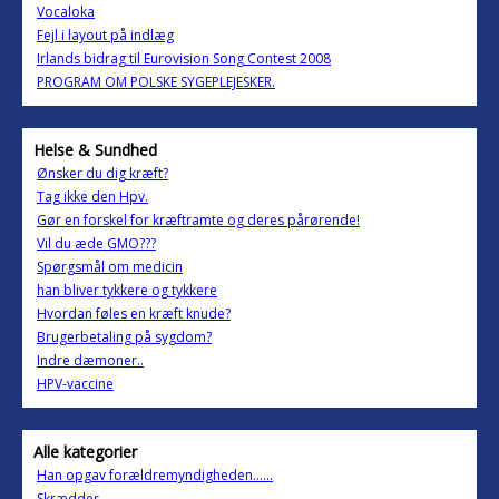
Vocaloka
Fejl i layout på indlæg
Irlands bidrag til Eurovision Song Contest 2008
PROGRAM OM POLSKE SYGEPLEJESKER.
Helse & Sundhed
Ønsker du dig kræft?
Tag ikke den Hpv.
Gør en forskel for kræftramte og deres pårørende!
Vil du æde GMO???
Spørgsmål om medicin
han bliver tykkere og tykkere
Hvordan føles en kræft knude?
Brugerbetaling på sygdom?
Indre dæmoner..
HPV-vaccine
Alle kategorier
Han opgav forældremyndigheden......
Skrædder