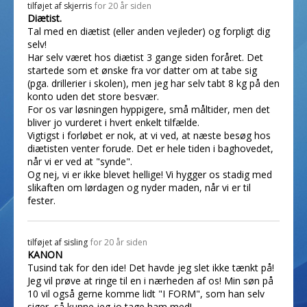
tilføjet af
skjerris
for 20 år siden
Diætist.
Tal med en diætist (eller anden vejleder) og forpligt dig
selv!
Har selv været hos diætist 3 gange siden foråret. Det
startede som et ønske fra vor datter om at tabe sig
(pga. drillerier i skolen), men jeg har selv tabt 8 kg på den
konto uden det store besvær.
For os var løsningen hyppigere, små måltider, men det
bliver jo vurderet i hvert enkelt tilfælde.
Vigtigst i forløbet er nok, at vi ved, at næste besøg hos
diætisten venter forude. Det er hele tiden i baghovedet,
når vi er ved at "synde".
Og nej, vi er ikke blevet hellige! Vi hygger os stadig med
slikaften om lørdagen og nyder maden, når vi er til
fester.
tilføjet af
sisling
for 20 år siden
KANON
Tusind tak for den ide! Det havde jeg slet ikke tænkt på!
Jeg vil prøve at ringe til en i nærheden af os! Min søn på
10 vil også gerne komme lidt "I FORM", som han selv
siger, så kunne jeg jo tage ham med!