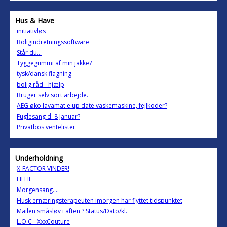
Hus & Have
initiativløs
Boligindretningssoftware
Står du...
Tyggegummi af min jakke?
tysk/dansk flagning
bolig råd - hjælp
Bruger selv sort arbejde.
AEG øko lavamat e up date vaskemaskine, fejlkoder?
Fuglesang d. 8 Januar?
Privatbos ventelister
Underholdning
X-FACTOR VINDER!
HI HI
Morgensang....
Husk ernæringsterapeuten imorgen har flyttet tidspunktet
Mailen småsløv i aften ? Status/Dato/kl.
L.O.C - XxxCouture