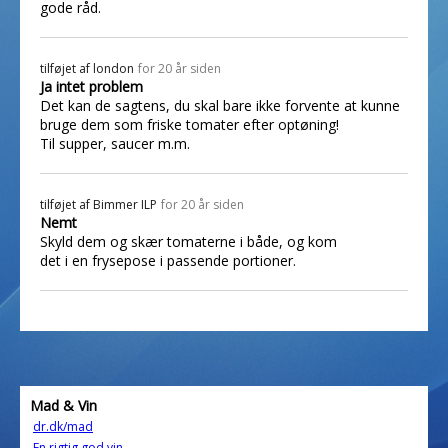
gode råd.
tilføjet af
london
for 20 år siden
Ja intet problem
Det kan de sagtens, du skal bare ikke forvente at kunne
bruge dem som friske tomater efter optøning!
Til supper, saucer m.m.
tilføjet af
Bimmer ILP
for 20 år siden
Nemt
Skyld dem og skær tomaterne i både, og kom
det i en frysepose i passende portioner.
Mad & Vin
dr.dk/mad
En rigtig god vin