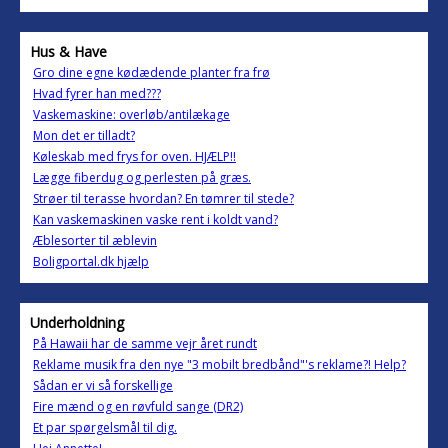
Hus & Have
Gro dine egne kødædende planter fra frø
Hvad fyrer han med???
Vaskemaskine: overløb/antilækage
Mon det er tilladt?
Køleskab med frys for oven. HJÆLP!!
Lægge fiberdug og perlesten på græs.
Strøer til terasse hvordan? En tømrer til stede?
Kan vaskemaskinen vaske rent i koldt vand?
Æblesorter til æblevin
Boligportal.dk hjælp
Underholdning
På Hawaii har de samme vejr året rundt
Reklame musik fra den nye "3 mobilt bredbånd"'s reklame?! Help?
Sådan er vi så forskellige
Fire mænd og en røvfuld sange (DR2)
Et par spørgelsmål til dig.