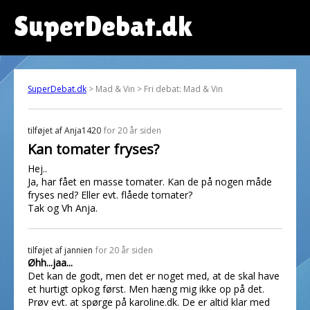
SuperDebat.dk
SuperDebat.dk
> Mad & Vin > Fri debat: Mad & Vin
tilføjet af
Anja1420
for 20 år siden
Kan tomater fryses?
Hej..
Ja, har fået en masse tomater. Kan de på nogen måde
fryses ned? Eller evt. flåede tomater?
Tak og Vh Anja.
tilføjet af
jannien
for 20 år siden
Øhh...jaa...
Det kan de godt, men det er noget med, at de skal have
et hurtigt opkog først. Men hæng mig ikke op på det.
Prøv evt. at spørge på karoline.dk. De er altid klar med