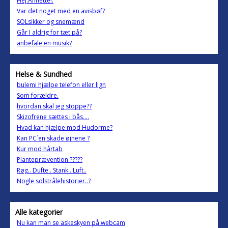
Hej.Annette!.
Var det noget med en avisbøf?
SOLsikker og snemænd
Går I aldrig for tæt på?
anbefale en musik?
Helse & Sundhed
bulemi hjælpe telefon eller lign
Som forældre.
hvordan skal jeg stoppe??
Skizofrene sættes i bås....
Hvad kan hjælpe mod Hudorme?
Kan PC´en skade øjnene ?
Kur mod hårtab
Planteprævention ?????
Røg.. Dufte.. Stank.. Luft..
Nogle solstrålehistorier..?
Alle kategorier
Nu kan man se askeskyen på webcam