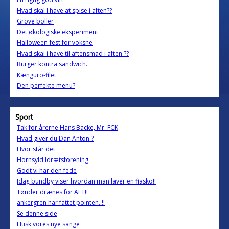
Hvad skal I have at spise i aften??
Grove boller
Det økologiske eksperiment
Halloween-fest for voksne
Hvad skal i have til aftensmad i aften ??
Burger kontra sandwich.
Kænguro-filet
Den perfekte menu?
Sport
Tak for årerne Hans Backe, Mr. FCK
Hvad giver du Dan Anton ?
Hvor står det
Hornsyld Idrætsforening
Godt vi har den fede
Idag bundby viser hvordan man laver en fiasko!!
Tønder drænes for ALT!!
ankergren har fattet pointen..!!
Se denne side
Husk vores nye sange