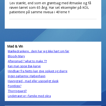
Lev stærkt, end som en grøntsag med iltmaske og få
røven tørret som 65 årig. Har set eksempler på KOL
patientere på samme niveua i 40'erne !!
Mad & Vin
Mælkedrankere.. dem har jeg ikke hørt om før
Bloody Mary
Aftensmad ? what to make ??!
Kan man spise Bæ-karve
Hindbær fra Netto kan give opkast og diarre
Ingen pølsemix i København
Havregrød - mad eller uspiseligt slask
Pointliste?
Thorrisgaard?
Lindetræet er i familie med okra