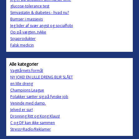
glucose-tolerance test
Simvastatin & diabetes - hvad nu?
Bumser i massevis
Jeg lider af svær angst og socialfobi
Op på vægten..tykke
Sojaprodukter
Falsk medicin
Alle kategorier
Vagttårnets formål
NY JOKE! EN LILLE DRENG BLIR SLÅET
en lille dreng
Champions League
Polakker sætter sig på fynske job
Veninde med damp.
Jelved er sur!
Dronning Ritt og Kong Klaus!
C og DF kan ikke sammen
Stress=Radío/Reklamer