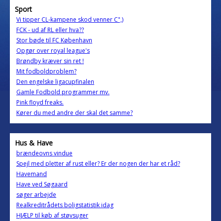
Sport
Vi tipper CL-kampene skod venner C",)
FCK - ud af RL eller hva??
Stor bøde til FC København
Opgør over royal league's
Brøndby kræver sin ret !
Mit fodboldproblem?
Den engelske ligacupfinalen
Gamle Fodbold programmer mv.
Pink floyd freaks.
Kører du med andre der skal det samme?
Hus & Have
brændeovns vindue
Spejl med pletter af rust eller? Er der nogen der har et råd?
Havemand
Have ved Søgaard
søger arbejde
Realkreditrådets boligstatistik idag
HJÆLP til køb af støvsuger