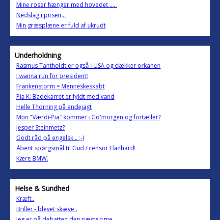
Mine roser hænger med hovedet .....
Nedslag i prisen...
Min græsplæne er fuld af ukrudt
Underholdning
Rasmus Tantholdt er også i USA og dækker orkanen
I wanna run for president!
Frankenstorm = Menneskeskabt
Pia K: Badekarret er fyldt med vand
Helle Thorning på andejagt
Mon "Værdi-Pia" kommer i Go'morgen og fortæller?
Jesper Steinmetz?
Godt råd på engelsk... ;-)
Åbent spørgsmål til Gud / censor Flanhard!
Kære BMW.
Helse & Sundhed
Kræft..
Briller - blevet skæve..
Jeg er på debatten den næste time