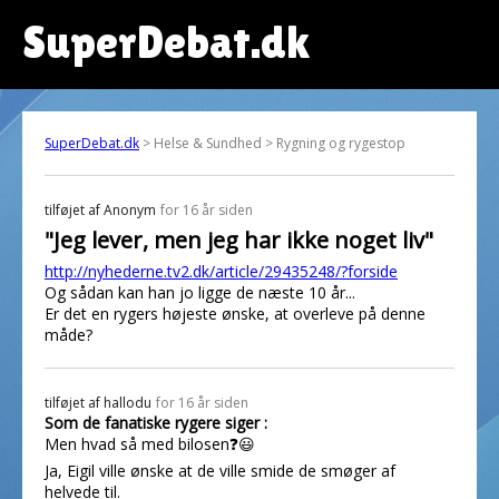
SuperDebat.dk
SuperDebat.dk
> Helse & Sundhed > Rygning og rygestop
tilføjet af
Anonym
for 16 år siden
"Jeg lever, men jeg har ikke noget liv"
http://nyhederne.tv2.dk/article/29435248/?forside
Og sådan kan han jo ligge de næste 10 år...
Er det en rygers højeste ønske, at overleve på denne
måde?
tilføjet af
hallodu
for 16 år siden
Som de fanatiske rygere siger :
Men hvad så med bilosen❓😃
Ja, Eigil ville ønske at de ville smide de smøger af
helvede til.