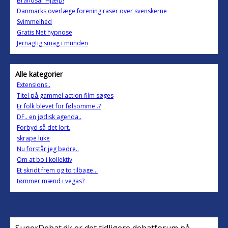
Brandsår Hjælp!
Danmarks overlæge forening raser over svenskerne
Svimmelhed
Gratis Net hypnose
Jernagtig smag i munden
Alle kategorier
Extensions..
Titel på gammel action film søges
Er folk blevet for følsomme..?
DF.. en jødisk agenda..
Forbyd så det lort.
skrape luke
Nu forstår jeg bedre..
Om at bo i kollektiv
Et skridt frem og to tilbage...
tømmer mænd i vegas?