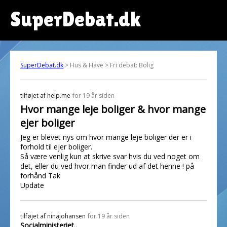
SuperDebat.dk
SuperDebat.dk
> Hus & Have > Fri debat: Bolig
tilføjet af
help.me
for 19 år siden
Hvor mange leje boliger & hvor mange
ejer boliger
Jeg er blevet nys om hvor mange leje boliger der er i
forhold til ejer boliger.
Så være venlig kun at skrive svar hvis du ved noget om
det, eller du ved hvor man finder ud af det henne ! på
forhånd Tak
Update
tilføjet af
ninajohansen
for 19 år siden
Socialministeriet..