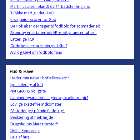
Martin Laursen blandt de 11 bedste i England
Tillykke med guldet, AAB!
Jose Junior scorer for Gud
De flok aber der tager til fodbold for at smader alt
Brøndby er et taberhold/Brøndby fans er tabere
Latterlige FCK
Gode ketcherforretninger i Kbh?
Ævl og kævl om fodbold fans
Hus & Have
Hader min nabo i bofællesskab!?
lyd isolering af loft
Nyt GRATIS boligsite
Lamineringsmaskine lugter og krøller papir?
Lovlige skattefrie indkomster
Så sidder jeg på min flade, og!.
Beskæring af hæk højde
Dragsholms Murermester!!
Delfin Rengøring
Leje af hus.