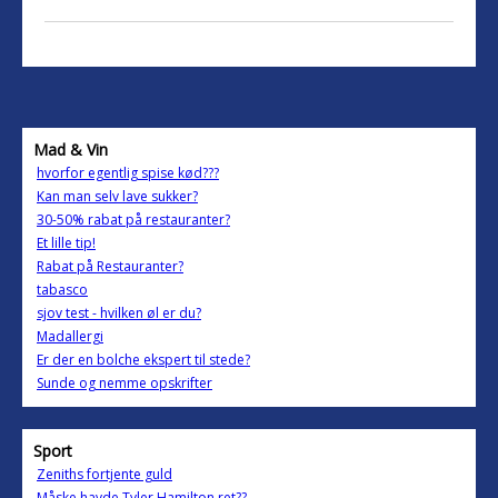
Mad & Vin
hvorfor egentlig spise kød???
Kan man selv lave sukker?
30-50% rabat på restauranter?
Et lille tip!
Rabat på Restauranter?
tabasco
sjov test - hvilken øl er du?
Madallergi
Er der en bolche ekspert til stede?
Sunde og nemme opskrifter
Sport
Zeniths fortjente guld
Måske havde Tyler Hamilton ret??