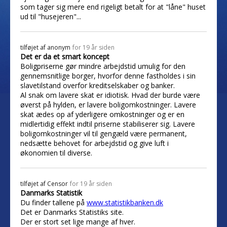
som tager sig mere end rigeligt betalt for at "låne" huset
ud til "husejeren"...
tilføjet af
anonym
for 19 år siden
Det er da et smart koncept
Boligpriserne gør mindre arbejdstid umulig for den
gennemsnitlige borger, hvorfor denne fastholdes i sin
slavetilstand overfor kreditselskaber og banker.
Al snak om lavere skat er idiotisk. Hvad der burde være
øverst på hylden, er lavere boligomkostninger. Lavere
skat ædes op af yderligere omkostninger og er en
midlertidig effekt indtil priserne stabiliserer sig. Lavere
boligomkostninger vil til gengæld være permanent,
nedsætte behovet for arbejdstid og give luft i
økonomien til diverse.
tilføjet af
Censor
for 19 år siden
Danmarks Statistik
Du finder tallene på
www.statistikbanken.dk
Det er Danmarks Statistiks site.
Der er stort set lige mange af hver.