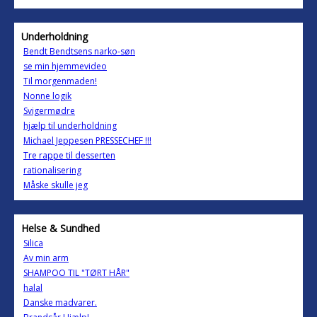
Underholdning
Bendt Bendtsens narko-søn
se min hjemmevideo
Til morgenmaden!
Nonne logik
Svigermødre
hjælp til underholdning
Michael Jeppesen PRESSECHEF !!!
Tre rappe til desserten
rationalisering
Måske skulle jeg
Helse & Sundhed
Silica
Av min arm
SHAMPOO TIL "TØRT HÅR"
halal
Danske madvarer.