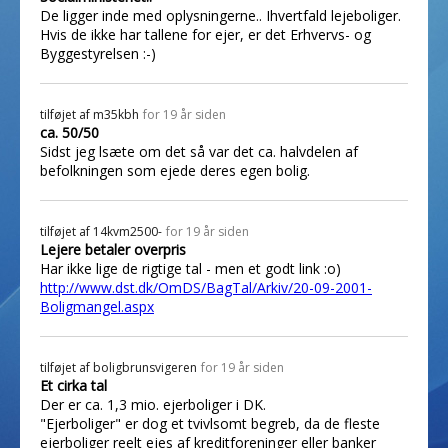
De ligger inde med oplysningerne.. Ihvertfald lejeboliger.
Hvis de ikke har tallene for ejer, er det Erhvervs- og
Byggestyrelsen :-)
tilføjet af
m35kbh
for 19 år siden
ca. 50/50
Sidst jeg lsæte om det så var det ca. halvdelen af
befolkningen som ejede deres egen bolig.
tilføjet af
14kvm2500-
for 19 år siden
Lejere betaler overpris
Har ikke lige de rigtige tal - men et godt link :o)
http://www.dst.dk/OmDS/BagTal/Arkiv/20-09-2001-
Boligmangel.aspx
tilføjet af
boligbrunsvigeren
for 19 år siden
Et cirka tal
Der er ca. 1,3 mio. ejerboliger i DK.
"Ejerboliger" er dog et tvivlsomt begreb, da de fleste
ejerboliger reelt ejes af kreditforeninger eller banker