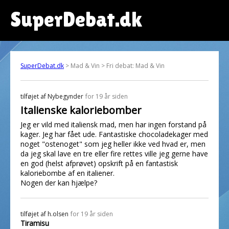
SuperDebat.dk
SuperDebat.dk
> Mad & Vin > Fri debat: Mad & Vin
tilføjet af
Nybegynder
for 19 år siden
Italienske kaloriebomber
Jeg er vild med italiensk mad, men har ingen forstand på
kager. Jeg har fået ude. Fantastiske chocoladekager med
noget "ostenoget" som jeg heller ikke ved hvad er, men
da jeg skal lave en tre eller fire rettes ville jeg gerne have
en god (helst afprøvet) opskrift på en fantastisk
kaloriebombe af en italiener.
Nogen der kan hjælpe?
tilføjet af
h.olsen
for 19 år siden
Tiramisu