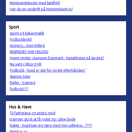
Majspandekager med kødfyld
Har du en opskrift på hjemmelavet is?
Sport
sport og kakaomælk
Fodboldvold
InLiners... men kylling
BRØNDBY VAR HELDIG!
Hvem vinder i kampen Danmark - Kasakhstan på lørdag?
Nu valg i Viborg HK
Fodbold , hvad er det for noget efterhånden?
Skønne tider
Baller - træning
fodbold !??
Hus & Have
Til fattigrøve og andre med
trænger du til at få rydet op i dine bede
hjælp - hvad kan jeg gøre med min udlejere.. ?????
Meldug :o(