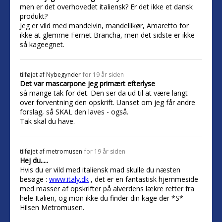
men er det overhovedet italiensk? Er det ikke et dansk
produkt?
Jeg er vild med mandelvin, mandellikør, Amaretto for
ikke at glemme Fernet Brancha, men det sidste er ikke
så kageegnet.
tilføjet af
Nybegynder
for 19 år siden
Det var mascarpone jeg primært efterlyse
så mange tak for det. Den ser da ud til at være langt
over forventning den opskrift. Uanset om jeg får andre
forslag, så SKAL den laves - også.
Tak skal du have.
tilføjet af
metromusen
for 19 år siden
Hej du.....
Hvis du er vild med italiensk mad skulle du næsten
besøge :
www.italy.dk
, det er en fantastisk hjemmeside
med masser af opskrifter på alverdens lækre retter fra
hele Italien, og mon ikke du finder din kage der *S*
Hilsen Metromusen.