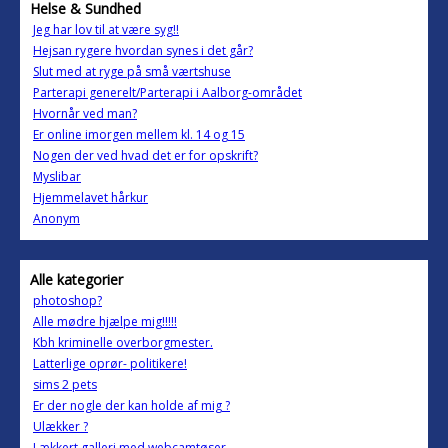
Helse & Sundhed
Jeg har lov til at være syg!!
Hejsan rygere hvordan synes i det går?
Slut med at ryge på små værtshuse
Parterapi generelt/Parterapi i Aalborg-området
Hvornår ved man?
Er online imorgen mellem kl. 14 og 15
Nogen der ved hvad det er for opskrift?
Myslibar
Hjemmelavet hårkur
Anonym
Alle kategorier
photoshop?
Alle mødre hjælpe mig!!!!!
Kbh kriminelle overborgmester.
Latterlige oprør- politikere!
sims 2 pets
Er der nogle der kan holde af mig ?
Ulækker ?
Lækkert galleri med webcamtøser