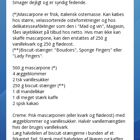
Smager dejligt og er syndig fedende.
(*)Mascarpone er frisk, italiensk ostemasse. Kan købes
hos større, velassorterede osteforretninger og hos
delikatesseafdelinger som den i "Mad og vin", Magasin,
fåes iøjeblikket på tilbud hos netto. Hvis man ikke kan
skaffe mascarpone, kan den erstattes af 250 g
vanillekvark og 250 g flødeost.
(**)Biscuit-stænger: "Boudoirs", Sponge Fingers" eller
"Lady Fingers".
500 g mascarpone (*)
4 æggeblommer
2 tsk vanillesukker
250 g biscuit-stænger (**)
1 dl mandellikør
1 dl meget stærk kaffe
2 spsk kakao
Creme: Pisk mascarponen (eller kvark og flødeost) med
æggeblommer og vanillesukker. Halvér vanillemængden
hvis der bruges vanillekvark.
Læg halvdelen af biscuit-stængerne i bunden af et
firkantet fad. Stænk med halvdelen af likøren og kaffen.