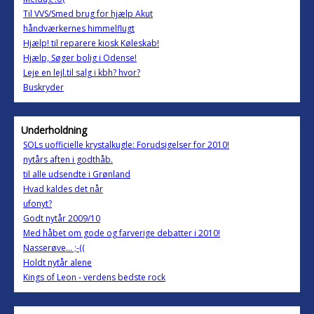
Til VVS/Smed brug for hjælp Akut
håndværkernes himmelflugt
Hjælp! til reparere kiosk Køleskab!
Hjælp, Søger bolig i Odense!
Leje en lejl.til salg i kbh? hvor?
Buskryder
Underholdning
SOLs uofficielle krystalkugle: Forudsigelser for 2010!
nytårs aften i godthåb.
til alle udsendte i Grønland
Hvad kaldes det når
ufonyt?
Godt nytår 2009/10
Med håbet om gode og farverige debatter i 2010!
Nasserøve... ;-((
Holdt nytår alene
Kings of Leon - verdens bedste rock