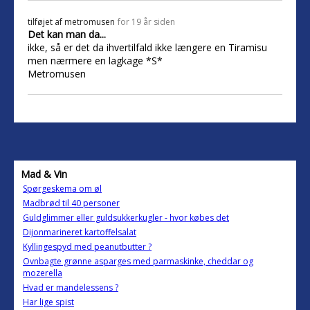
tilføjet af
metromusen
for 19 år siden
Det kan man da...
ikke, så er det da ihvertilfald ikke længere en Tiramisu
men nærmere en lagkage *S*
Metromusen
Mad & Vin
Spørgeskema om øl
Madbrød til 40 personer
Guldglimmer eller guldsukkerkugler - hvor købes det
Dijonmarineret kartoffelsalat
Kyllingespyd med peanutbutter ?
Ovnbagte grønne asparges med parmaskinke, cheddar og
mozerella
Hvad er mandelessens ?
Har lige spist