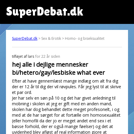
SuperDebat.dk
SuperDebat.dk
> Sex & Erotik > Homo- og biseksualitet
tilføjet af
lars
for 22 år siden
hej alle i dejlige mennesker
bi/hetero/gay/lesbiske what ever
Efter at have gennemlæst mange indlæg om alt fra dig
der er 12 år til dig der vil røvpules. Får jeg lyst til at skrive
et par ord.
Jer har selv en søn på 10 og det har givet anledning til
mobning i skolen at jeg er gift med en anden mand,
skolen har dog behandlet dette meget profesonelt, i og
med at de har sørget for at fortælle om homosexualitet
(eller homofili da der jo er meget andet end sex i et
bøsse forhold, der er også mange føelser) og det at
uvidenhed blev afløst af real information gjore at