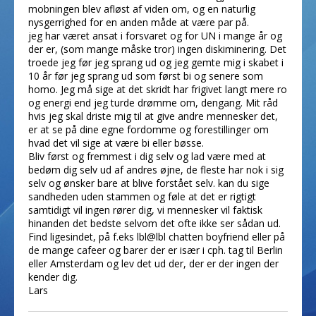
mobningen blev afløst af viden om, og en naturlig
nysgerrighed for en anden måde at være par på.
jeg har været ansat i forsvaret og for UN i mange år og
der er, (som mange måske tror) ingen diskiminering. Det
troede jeg før jeg sprang ud og jeg gemte mig i skabet i
10 år før jeg sprang ud som først bi og senere som
homo. Jeg må sige at det skridt har frigivet langt mere ro
og energi end jeg turde drømme om, dengang. Mit råd
hvis jeg skal driste mig til at give andre mennesker det,
er at se på dine egne fordomme og forestillinger om
hvad det vil sige at være bi eller bøsse.
Bliv først og fremmest i dig selv og lad være med at
bedøm dig selv ud af andres øjne, de fleste har nok i sig
selv og ønsker bare at blive forstået selv. kan du sige
sandheden uden stammen og føle at det er rigtigt
samtidigt vil ingen rører dig, vi mennesker vil faktisk
hinanden det bedste selvom det ofte ikke ser sådan ud.
Find ligesindet, på f.eks lbl@lbl chatten boyfriend eller på
de mange cafeer og barer der er især i cph. tag til Berlin
eller Amsterdam og lev det ud der, der er der ingen der
kender dig.
Lars