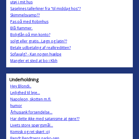
utøj i mit hus
Saselines tallerkner fra "til middag hos"?
Skimmelsvamp??
Pas på med Robinhus
Blå flammer.
Boliglån på min konto?
solgt eller gratis...Løgn og latin??
Betale udbetaling af realkreditten?
Sofavalg? - Kan nogen hjælpe
Mangler et sted at bo i Kbh
Underholdning
Hey Blondi..
Lejlighed til leje...
Napoleon, skotten m.fl.
humor
Århusiank forsendelse...
Har dette ikke med satanisme at gøre??
Livets store spørgsmål...
Komisk og ret skørt :o)
Bendt Bendtsens narko-søn