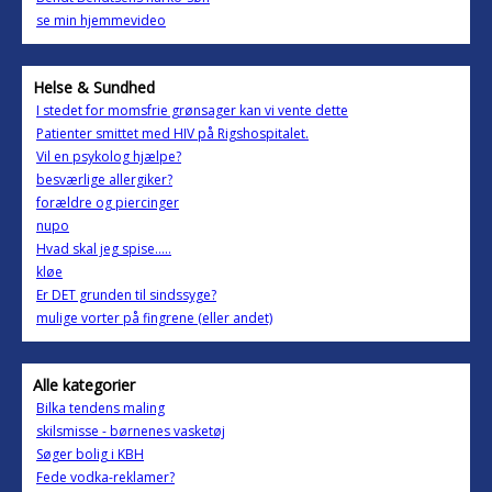
se min hjemmevideo
Helse & Sundhed
I stedet for momsfrie grønsager kan vi vente dette
Patienter smittet med HIV på Rigshospitalet.
Vil en psykolog hjælpe?
besværlige allergiker?
forældre og piercinger
nupo
Hvad skal jeg spise.....
kløe
Er DET grunden til sindssyge?
mulige vorter på fingrene (eller andet)
Alle kategorier
Bilka tendens maling
skilsmisse - børnenes vasketøj
Søger bolig i KBH
Fede vodka-reklamer?