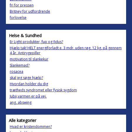
fri for pressen
Britney for udfordrende
forlovelse
Helse & Sundhed
Er Light produkter, fup og fidus?
Hjælp tak! HELT energiforladt e. 3 mdr. uden røg. 12 kg. på gennem
4 år. Antirygepiller
motivation til slankekur
Slankemad?
rosacea
skal jeg søge hjælp?
Hvordan holder du dig
trætheds syndromet eller fysisk sygdom
Jubii,varmen er på vej.
ang. abswing
Alle kategorier
Hvad er kristendommen?