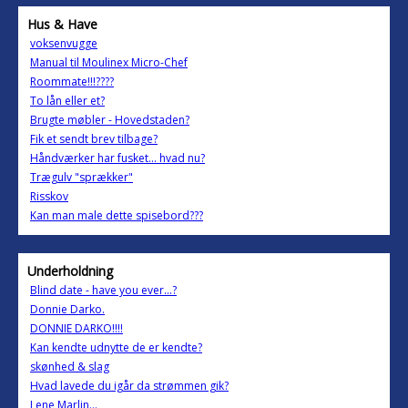
Hus & Have
voksenvugge
Manual til Moulinex Micro-Chef
Roommate!!!????
To lån eller et?
Brugte møbler - Hovedstaden?
Fik et sendt brev tilbage?
Håndværker har fusket... hvad nu?
Trægulv "sprækker"
Risskov
Kan man male dette spisebord???
Underholdning
Blind date - have you ever...?
Donnie Darko.
DONNIE DARKO!!!!
Kan kendte udnytte de er kendte?
skønhed & slag
Hvad lavede du igår da strømmen gik?
Lene Marlin...