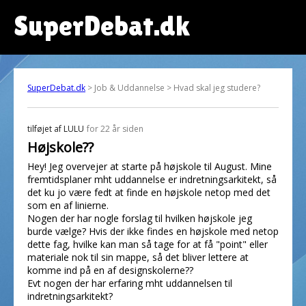
SuperDebat.dk
SuperDebat.dk
> Job & Uddannelse > Hvad skal jeg studere?
tilføjet af
LULU
for 22 år siden
Højskole??
Hey! Jeg overvejer at starte på højskole til August. Mine
fremtidsplaner mht uddannelse er indretningsarkitekt, så
det ku jo være fedt at finde en højskole netop med det
som en af linierne.
Nogen der har nogle forslag til hvilken højskole jeg
burde vælge? Hvis der ikke findes en højskole med netop
dette fag, hvilke kan man så tage for at få "point" eller
materiale nok til sin mappe, så det bliver lettere at
komme ind på en af designskolerne??
Evt nogen der har erfaring mht uddannelsen til
indretningsarkitekt?