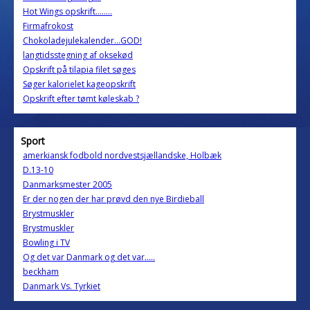
Hot Wings opskrift........
Firmafrokost
Chokoladejulekalender...GOD!
langtidsstegning af oksekød
Opskrift på tilapia filet søges
Søger kalorielet kageopskrift
Opskrift efter tømt køleskab ?
Sport
amerkiansk fodbold nordvestsjællandske, Holbæk
D.13-10
Danmarksmester 2005
Er der nogen der har prøvd den nye Birdieball
Brystmuskler
Brystmuskler
Bowling i TV
Og det var Danmark og det var.....
beckham
Danmark Vs. Tyrkiet