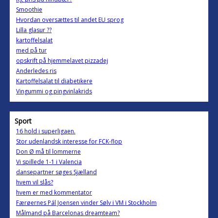
Smoothie
Hvordan oversættes til andet EU sprog
Lilla glasur ??
kartoffelsalat
med på tur
opskrift på hjemmelavet pizzadej
Anderledes ris
Kartoffelsalat til diabetikere
Vingummi og pingvinlakrids
Sport
16 hold i superligaen.
Stor udenlandsk interesse for FCK-flop
Don Ø må til lommerne
Vi spillede 1-1 i Valencia
dansepartner søges Sjælland
hvem vil slås?
hvem er med kommentator
Færøernes Pál Joensen vinder Sølv i VM i Stockholm
Målmand på Barcelonas dreamteam?