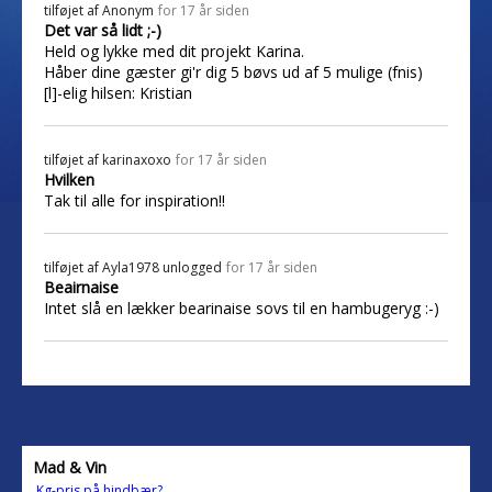
tilføjet af
Anonym
for 17 år siden
Det var så lidt ;-)
Held og lykke med dit projekt Karina.
Håber dine gæster gi'r dig 5 bøvs ud af 5 mulige (fnis)
[l]-elig hilsen: Kristian
tilføjet af
karinaxoxo
for 17 år siden
Hvilken
Tak til alle for inspiration!!
tilføjet af
Ayla1978 unlogged
for 17 år siden
Beairnaise
Intet slå en lækker bearinaise sovs til en hambugeryg :-)
Mad & Vin
Kg-pris på hindbær?