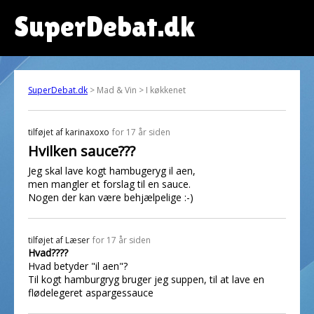
SuperDebat.dk
SuperDebat.dk
> Mad & Vin > I køkkenet
tilføjet af
karinaxoxo
for 17 år siden
Hvilken sauce???
Jeg skal lave kogt hambugeryg il aen,
men mangler et forslag til en sauce.
Nogen der kan være behjælpelige :-)
tilføjet af
Læser
for 17 år siden
Hvad????
Hvad betyder "il aen"?
Til kogt hamburgryg bruger jeg suppen, til at lave en
flødelegeret aspargessauce