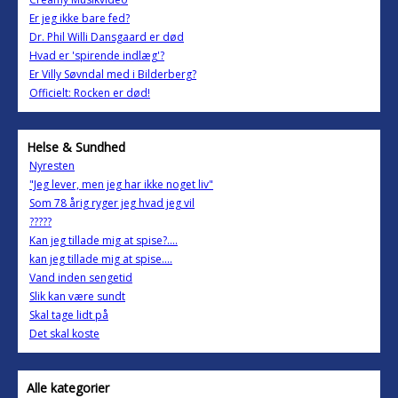
Er jeg ikke bare fed?
Dr. Phil Willi Dansgaard er død
Hvad er 'spirende indlæg'?
Er Villy Søvndal med i Bilderberg?
Officielt: Rocken er død!
Helse & Sundhed
Nyresten
"Jeg lever, men jeg har ikke noget liv"
Som 78 årig ryger jeg hvad jeg vil
?????
Kan jeg tillade mig at spise?....
kan jeg tillade mig at spise....
Vand inden sengetid
Slik kan være sundt
Skal tage lidt på
Det skal koste
Alle kategorier