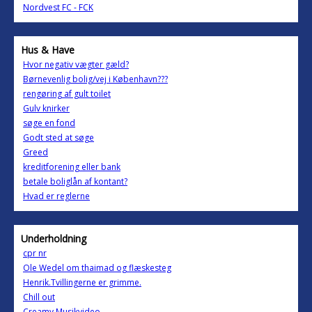
Nordvest FC - FCK
Hus & Have
Hvor negativ vægter gæld?
Børnevenlig bolig/vej i København???
rengøring af gult toilet
Gulv knirker
søge en fond
Godt sted at søge
Greed
kreditforening eller bank
betale boliglån af kontant?
Hvad er reglerne
Underholdning
cpr nr
Ole Wedel om thaimad og flæskesteg
Henrik.Tvillingerne er grimme.
Chill out
Creamy Musikvideo