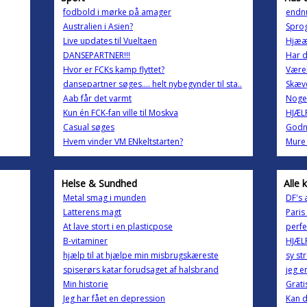
fodbold i mørke på amager
endnu
Australien i Asien?
Sprog
Live updates til Vueltaen
Hjæææ
DANSEPARTNER!!!
Har d
Hvor er FCKs kamp flyttet?
Værel
dansepartner søges.... helt nybegynder til sta..
Skæv
Aab får det varmt
Nogen
Kun én FCK-fan ville til Moskva
HJÆL
Casual søges
Godn
Hvem vinder VM ENkeltstarten?
Mure
Helse & Sundhed
Alle 
Metal smag i munden
DF's 
Latterens magt
Paris
At lave stort i en plasticpose
perfe
B-vitaminer
HJÆLP
hjælp til at hjælpe min misbrugskæreste
sy st
spiserørs katar forudsaget af halsbrand
jeg e
Min historie
Grati
Jeg har fået en depression
Kan d