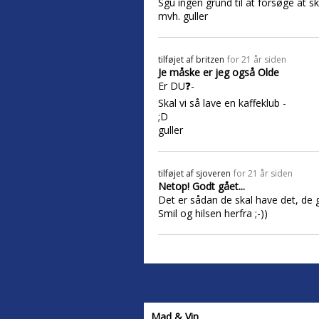
Sgu ingen grund til at forsøge at sk
mvh. guller
tilføjet af
britzen
for 21 år siden
Je måske er jeg også Olde
Er DU❓-
Skal vi så lave en kaffeklub -
;D
guller
tilføjet af
sjoveren
for 21 år siden
Netop! Godt gået...
Det er sådan de skal have det, de
Smil og hilsen herfra ;-))
Mad & Vin