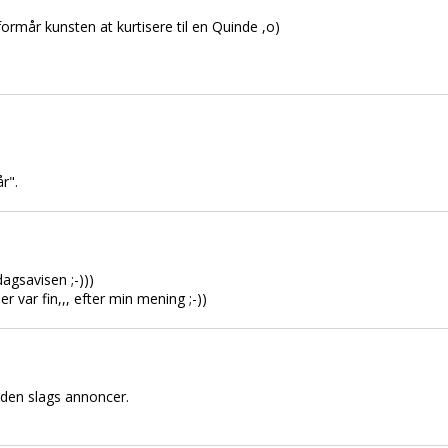
ormår kunsten at kurtisere til en Quinde ,o)
r".
agsavisen ;-)))
 var fin,,, efter min mening ;-))
den slags annoncer.