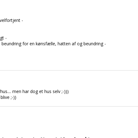
elfortjent -
gt -
n beundring for en kønsfælle, hatten af og beundring -
s.... men har dog et hus selv ;-)))
live ;-))