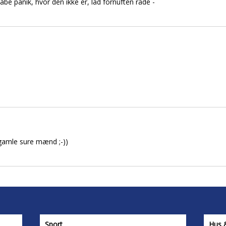
abe panik, hvor den ikke er, lad fornuften råde -
 gamle sure mænd ;-))
Sport
Hus 