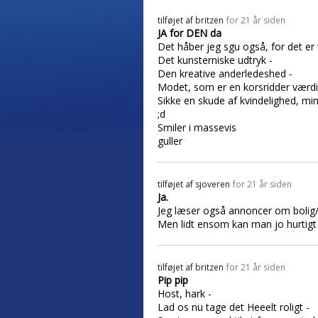
tilføjet af
britzen
for 21 år siden
JA for DEN da
Det håber jeg sgu også, for det er v
Det kunsterniske udtryk -
Den kreative anderledeshed -
Modet, som er en korsridder værdi
Sikke en skude af kvindelighed, mi
;d
Smiler i massevis
guller
tilføjet af
sjoveren
for 21 år siden
Ja.
Jeg læser også annoncer om bolig/hu
Men lidt ensom kan man jo hurtigt b
tilføjet af
britzen
for 21 år siden
Pip pip
Host, hark -
Lad os nu tage det Heeelt roligt -