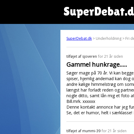
SuperDebat.
SuperDebat.dk
> Underholdning > Fri d
tilføjet af
sjoveren
for 21 år siden
Gammel hunkrage.....
Søger mage på 70 år. Vi kan begge 
spiser, hjemlig andemad kan dog og
andre kølige himmelstrøg om somm
længst har forladt reden og partner
nogle ditto, samt lån mig et foto af
Bill.mrk. xxxxxx
Denne kontakt annonce har jeg fund
Se, det er humor, helt i særklasse! 
tilføjet af
mummi-39
for 21 år siden