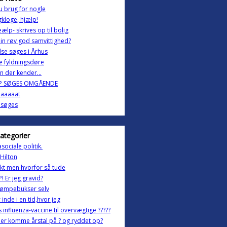
 brug for nogle
kloge, hjælp!
lp- skrives op til bolig
in røv god samvittighed?
se søges i Århus
e fyldningsdøre
 der kender...
P SØGES OMGÅENDE
aaaaat
 søges
kategorier
asociale politik.
 Hilton
kt men hvorfor så tude
! Er jeg gravid?
rømpebukser selv
r inde i en tid,hvor jeg
s influenza-vaccine til overvægtige ?????
er komme årstal på ? og ryddet op?