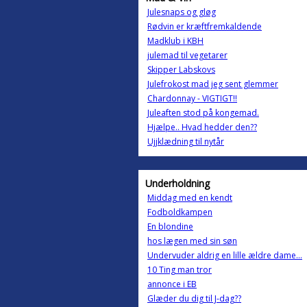
Julesnaps og gløg
Rødvin er kræftfremkaldende
Madklub i KBH
julemad til vegetarer
Skipper Labskovs
Julefrokost mad jeg sent glemmer
Chardonnay - VIGTIGT!!
Juleaften stod på kongemad.
Hjælpe.. Hvad hedder den??
Ujjklædning til nytår
Underholdning
Middag med en kendt
Fodboldkampen
En blondine
hos lægen med sin søn
Undervuder aldrig en lille ældre dame...
10 Ting man tror
annonce i EB
Glæder du dig til J-dag??