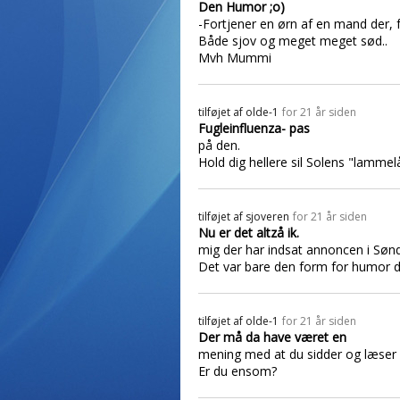
Den Humor ;o)
-Fortjener en ørn af en mand der, f
Både sjov og meget meget sød..
Mvh Mummi
tilføjet af
olde-1
for 21 år siden
Fugleinfluenza- pas
på den.
Hold dig hellere sil Solens "lammelå
tilføjet af
sjoveren
for 21 år siden
Nu er det altzå ik.
mig der har indsat annoncen i Sønd
Det var bare den form for humor der
tilføjet af
olde-1
for 21 år siden
Der må da have været en
mening med at du sidder og læser 
Er du ensom?