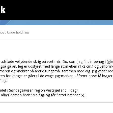
dk
ebat: Underholdning
udstøde vellydende skrig på vort mål. Du, som jeg finder behag i (gås
så gå an. Jeg er udstyret med lange storkeben (172 cm.) og velformet 
eren og knebrer på andre tungemål sammen med dig. Jeg ynder red
en for længst er gået til de evige jagtmarker. Såfremt disse få kraget
 dig.
et i Søndagsavisen region Vestsjælland, i dag !
Håber damen finder sin fugl og får flettet næbbet ;-))