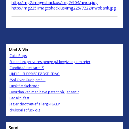
http://img2.imageshack.us/img2/904/nwou.jpg
http://img225.imageshack.us/img225/7222/nwobank.jpg
Mad & Vin
Cake Pops
Staten bruger vores penge på lovgivning om rejer
Candida/utæt tarm ??
HJÆLP - SURPRISE FØDSELSDAG
"Sol Over Gudhjem" ..:
Finsk flæskebrød?
Hvordan kan man have patent på 'Jensen'?
Fadøl til fest
Jeg er dødtræt-af allergi-HJÆLP
drukspillet fuck dig
Sport