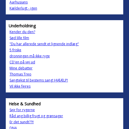
Aarhusians
Kælderlugt - igen
Underholdning
Kender du den?
Sød lille film
"Du har allerede sendt et lignende indlæg"
5 friske
dronningen må ikke ryge
CD'en på vej ud
Mine debatter
Thomas Treo
Sangtekst til bestems sang! HJÆÆLP!
Vil ikke fejres
Helse & Sundhed
Sejr for rygerne
Råd ang billig frugt og grønsager
Er det sundt??!!
DNA