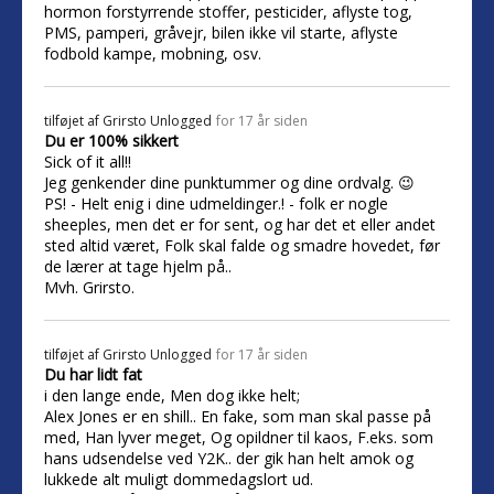
hormon forstyrrende stoffer, pesticider, aflyste tog,
PMS, pamperi, gråvejr, bilen ikke vil starte, aflyste
fodbold kampe, mobning, osv.
tilføjet af
Grirsto Unlogged
for 17 år siden
Du er 100% sikkert
Sick of it all!!
Jeg genkender dine punktummer og dine ordvalg. 😉
PS! - Helt enig i dine udmeldinger.! - folk er nogle
sheeples, men det er for sent, og har det et eller andet
sted altid været, Folk skal falde og smadre hovedet, før
de lærer at tage hjelm på..
Mvh. Grirsto.
tilføjet af
Grirsto Unlogged
for 17 år siden
Du har lidt fat
i den lange ende, Men dog ikke helt;
Alex Jones er en shill.. En fake, som man skal passe på
med, Han lyver meget, Og opildner til kaos, F.eks. som
hans udsendelse ved Y2K.. der gik han helt amok og
lukkede alt muligt dommedagslort ud.