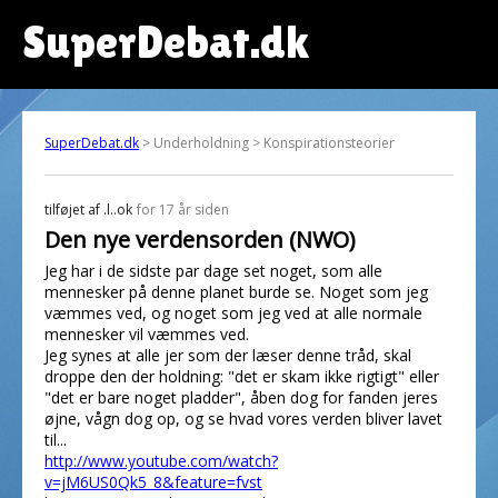
SuperDebat.dk
SuperDebat.dk
> Underholdning > Konspirationsteorier
tilføjet af
.l..ok
for 17 år siden
Den nye verdensorden (NWO)
Jeg har i de sidste par dage set noget, som alle
mennesker på denne planet burde se. Noget som jeg
væmmes ved, og noget som jeg ved at alle normale
mennesker vil væmmes ved.
Jeg synes at alle jer som der læser denne tråd, skal
droppe den der holdning: "det er skam ikke rigtigt" eller
"det er bare noget pladder", åben dog for fanden jeres
øjne, vågn dog op, og se hvad vores verden bliver lavet
til...
http://www.youtube.com/watch?
v=jM6US0Qk5_8&feature=fvst