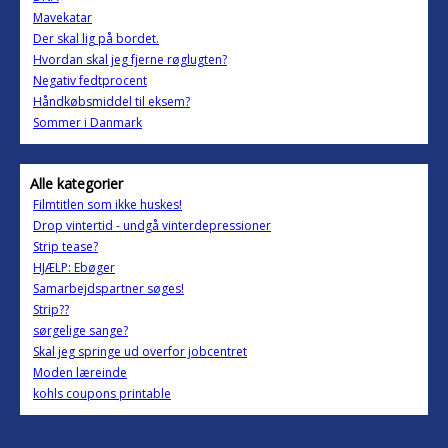
Mavekatar
Der skal lig på bordet.
Hvordan skal jeg fjerne røglugten?
Negativ fedtprocent
Håndkøbsmiddel til eksem?
Sommer i Danmark
Alle kategorier
Filmtitlen som ikke huskes!
Drop vintertid - undgå vinterdepressioner
Strip tease?
HJÆLP: Ebøger
Samarbejdspartner søges!
Strip??
sørgelige sange?
Skal jeg springe ud overfor jobcentret
Moden læreinde
kohls coupons printable