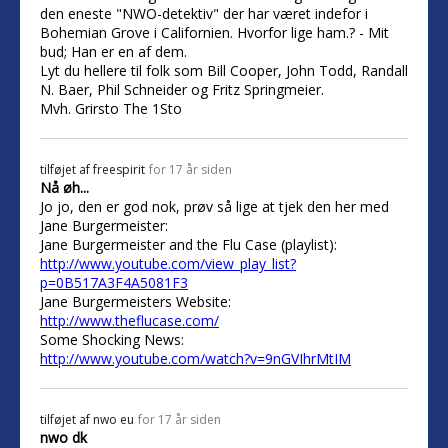
den eneste "NWO-detektiv" der har været indefor i
Bohemian Grove i Californien. Hvorfor lige ham.? - Mit
bud; Han er en af dem.
Lyt du hellere til folk som Bill Cooper, John Todd, Randall
N. Baer, Phil Schneider og Fritz Springmeier.
Mvh. Grirsto The 1Sto
tilføjet af
freespirit
for 17 år siden
Nå øh...
Jo jo, den er god nok, prøv så lige at tjek den her med
Jane Burgermeister:
Jane Burgermeister and the Flu Case (playlist):
http://www.youtube.com/view_play_list?
p=0B517A3F4A5081F3
Jane Burgermeisters Website:
http://www.theflucase.com/
Some Shocking News:
http://www.youtube.com/watch?v=9nGVIhrMtIM
tilføjet af
nwo eu
for 17 år siden
nwo dk