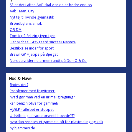
Så er det i aften AAB skal vise de er bedre end os
Aab : Man. City
Nyt tøj til kvinde gynmastik
Brøndbyfans amok
OB DM
Tom K på Sebring igen-igen
Har Michael Gravgaard succes i Nantes?
Bestikkelse indenfor sport
Brawn GP = Jeppe på Bjerget!
Nordea vrider nu armen rundt på Don Ø & Co
Hus & Have
findes der?
Problemer med frugttræer.
hvad gør man ved en urimelig regning?
kan benzin blive for gammel?
HJÆLP - afløbet er stoppet
Udskiftning af radiatorventil-hovede???
hvordan reneses et gammelt loft for plastmaling og kalk
ny hjemmeside