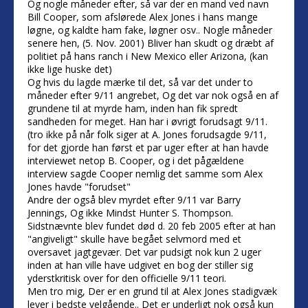
Og nogle måneder efter, så var der en mand ved navn
Bill Cooper, som afslørede Alex Jones i hans mange
løgne, og kaldte ham fake, løgner osv.. Nogle måneder
senere hen, (5. Nov. 2001) Bliver han skudt og dræbt af
politiet på hans ranch i New Mexico eller Arizona, (kan
ikke lige huske det)
Og hvis du lagde mærke til det, så var det under to
måneder efter 9/11 angrebet, Og det var nok også en af
grundene til at myrde ham, inden han fik spredt
sandheden for meget. Han har i øvrigt forudsagt 9/11.
(tro ikke på når folk siger at A. Jones forudsagde 9/11,
for det gjorde han først et par uger efter at han havde
interviewet netop B. Cooper, og i det pågældene
interview sagde Cooper nemlig det samme som Alex
Jones havde "forudset"
Andre der også blev myrdet efter 9/11 var Barry
Jennings, Og ikke Mindst Hunter S. Thompson.
Sidstnævnte blev fundet død d. 20 feb 2005 efter at han
"angiveligt" skulle have begået selvmord med et
oversavet jagtgevær. Det var pudsigt nok kun 2 uger
inden at han ville have udgivet en bog der stiller sig
yderstkritisk over for den officielle 9/11 teori.
Men tro mig, Der er en grund til at Alex Jones stadigvæk
lever i bedste velgående.. Det er underligt nok også kun