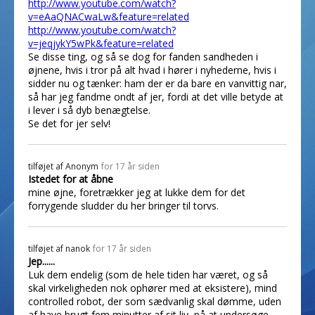
http://www.youtube.com/watch?
v=eAaQNACwaLw&feature=related
http://www.youtube.com/watch?
v=jeqjykY5wPk&feature=related
Se disse ting, og så se dog for fanden sandheden i
øjnene, hvis i tror på alt hvad i hører i nyhederne, hvis i
sidder nu og tænker: ham der er da bare en vanvittig nar,
så har jeg fandme ondt af jer, fordi at det ville betyde at
i lever i så dyb benægtelse.
Se det for jer selv!
tilføjet af
Anonym
for 17 år siden
Istedet for at åbne
mine øjne, foretrækker jeg at lukke dem for det
forrygende sludder du her bringer til torvs.
tilføjet af
nanok
for 17 år siden
Jep......
Luk dem endelig (som de hele tiden har været, og så
skal virkeligheden nok ophører med at eksistere), mind
controlled robot, der som sædvanlig skal dømme, uden
af have brugt fem minutter af sit liv, på at undersøge