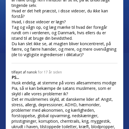
tingende selv.
Hvad er det helt præcist, i disse videoer, du ikke kan
forstå?
Hvad, i disse videoer er løgn?
Tag og vågn op, og læg mærke til hvad der foregår
rundt om i verdenen, og Danmark, hvis ellers du er
istand til at bruge din bevidsthed.
Du kan slet ikke se, at magten bliver koncentreret, på
færre, og færre hænder, og mere, og mere overvågning
(de to vigtigste ingredienser i diktatur)?
tilføjet af
nanok
for 17 år siden
PS...
Husk endelig, at stemme på vores allesammens modige
Pia, så vi kan bekæmpe de satans muslimere, som er
skyld i alle vores problemer ik?
Det er muslimernes skyld, at danskerne lider af: Angst,
stress, allergi, depressioner, ADHD, hæmorider,
problemer med økonomien, og kærligheden,
forstoppelse, global opvarming, nedskæringer,
prisstigninger, korruption, chemtrails, krig, myggestik,
ukrudt i haven, tilstoppede toiletter, kræft, blodpropper,