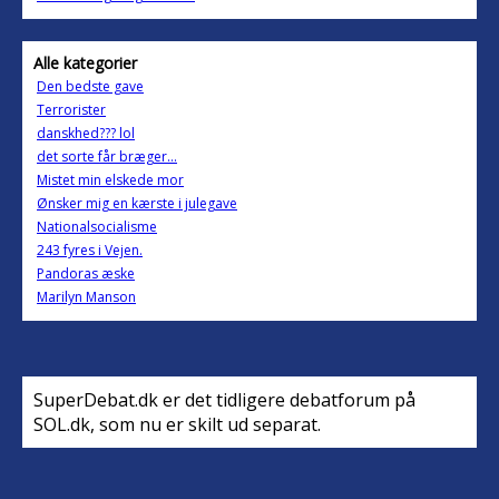
Alle kategorier
Den bedste gave
Terrorister
danskhed??? lol
det sorte får bræger...
Mistet min elskede mor
Ønsker mig en kærste i julegave
Nationalsocialisme
243 fyres i Vejen.
Pandoras æske
Marilyn Manson
SuperDebat.dk er det tidligere debatforum på
SOL.dk, som nu er skilt ud separat.