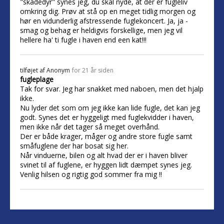
"skadedyr" synes jeg, du skal nyde, at der er fugleliv
omkring dig. Prøv at stå op en meget tidlig morgen og
hør en vidunderlig afstressende fuglekoncert. Ja, ja -
smag og behag er heldigvis forskellige, men jeg vil
hellere ha' ti fugle i haven end een kat!!!
tilføjet af
Anonym
for 21 år siden
fugleplage
Tak for svar. Jeg har snakket med naboen, men det hjalp
ikke.
Nu lyder det som om jeg ikke kan lide fugle, det kan jeg
godt. Synes det er hyggeligt med fuglekvidder i haven,
men ikke når det tager så meget overhånd.
Der er både krager, måger og andre store fugle samt
småfuglene der har bosat sig her.
Når vinduerne, bilen og alt hvad der er i haven bliver
svinet til af fuglene, er hyggen lidt dæmpet synes jeg.
Venlig hilsen og rigtig god sommer fra mig !!