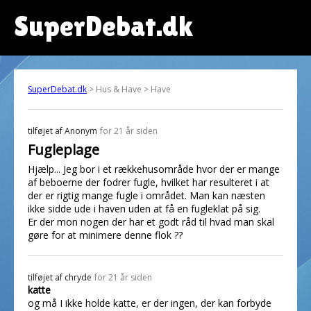
SuperDebat.dk
SuperDebat.dk
> Hus & Have > Have
tilføjet af
Anonym
for 21 år siden
Fugleplage
Hjælp... Jeg bor i et rækkehusområde hvor der er mange
af beboerne der fodrer fugle, hvilket har resulteret i at
der er rigtig mange fugle i området. Man kan næsten
ikke sidde ude i haven uden at få en fugleklat på sig.
Er der mon nogen der har et godt råd til hvad man skal
gøre for at minimere denne flok ??
tilføjet af
chryde
for 21 år siden
katte
og må I ikke holde katte, er der ingen, der kan forbyde