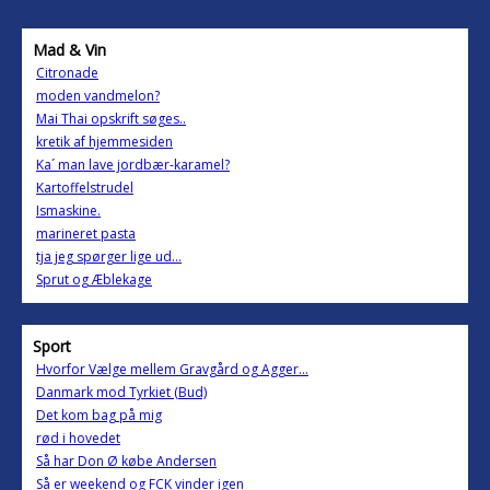
Mad & Vin
Citronade
moden vandmelon?
Mai Thai opskrift søges..
kretik af hjemmesiden
Ka´ man lave jordbær-karamel?
Kartoffelstrudel
Ismaskine.
marineret pasta
tja jeg spørger lige ud...
Sprut og Æblekage
Sport
Hvorfor Vælge mellem Gravgård og Agger...
Danmark mod Tyrkiet (Bud)
Det kom bag på mig
rød i hovedet
Så har Don Ø købe Andersen
Så er weekend og FCK vinder igen