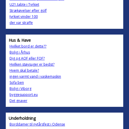
U21.tabte i Tyrkiet
Strækøvelser efter golf
tyrkiet vinder 100
der var straffe
Hus & Have
Hvilket bord er dette??
Bolig i Århus
Dig og AOF eller FOF?
Hvilken støvsuger er bedst?
Hvem skal betale?
ingen varmt vand i vaskemaskin
Sofa ben
Bolig i Viborg
byggesupport.eu
Det gnaver
Underholdning
Borddamer til nytårsfest i Odense