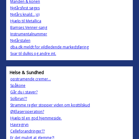
Manden & konen
Nytårsfest søges
Nytårs knald…;o)
Hjælp til Metallica
Bamses Venner-sang
Instrumentalnummer
Nytårstalen
dba.dk meldt for vildledende markedsføring
Svar til dulkis og andre int.
Helse & Sundhed
opstramende cremer...
Spåkone
Går du i staver?
Solbrun??
Stramme regler stopper viden om kosttilskud
ØJElaseroperation?
Hjælp til en god hjemmeside.
Havregryn
Celleforandringer??
Er det muligt at glemme?!