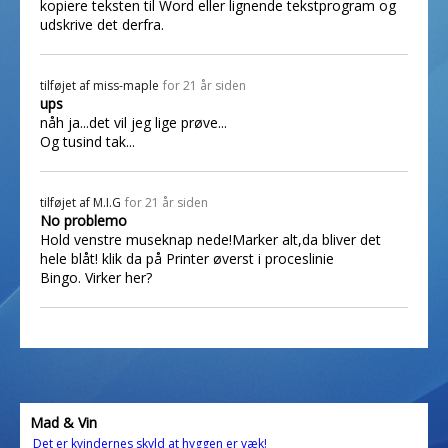
kopiere teksten til Word eller lignende tekstprogram og
udskrive det derfra.
tilføjet af
miss-maple
for 21 år siden
ups
nåh ja...det vil jeg lige prøve...
Og tusind tak...
tilføjet af
M.I.G
for 21 år siden
No problemo
Hold venstre museknap nede!Marker alt,da bliver det
hele blåt! klik da på Printer øverst i proceslinie
Bingo. Virker her?
Mad & Vin
Det er kvindernes skyld at hyggen er væk!