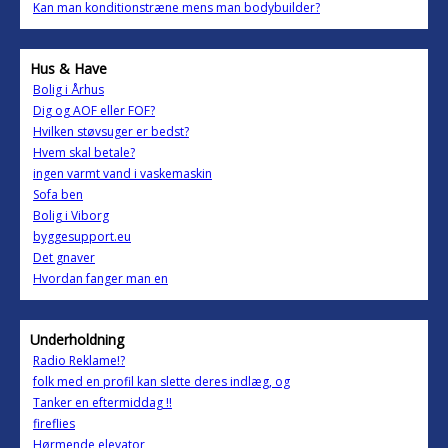
Kan man konditionstræne mens man bodybuilder?
Hus & Have
Bolig i Århus
Dig og AOF eller FOF?
Hvilken støvsuger er bedst?
Hvem skal betale?
ingen varmt vand i vaskemaskin
Sofa ben
Bolig i Viborg
byggesupport.eu
Det gnaver
Hvordan fanger man en
Underholdning
Radio Reklame!?
folk med en profil kan slette deres indlæg, og
Tanker en eftermiddag !!
fireflies
Hørmende elevator