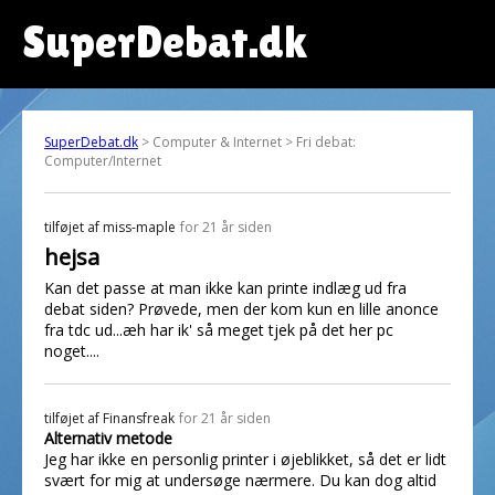
SuperDebat.dk
SuperDebat.dk
> Computer & Internet > Fri debat:
Computer/Internet
tilføjet af
miss-maple
for 21 år siden
hejsa
Kan det passe at man ikke kan printe indlæg ud fra
debat siden? Prøvede, men der kom kun en lille anonce
fra tdc ud...æh har ik' så meget tjek på det her pc
noget....
tilføjet af
Finansfreak
for 21 år siden
Alternativ metode
Jeg har ikke en personlig printer i øjeblikket, så det er lidt
svært for mig at undersøge nærmere. Du kan dog altid