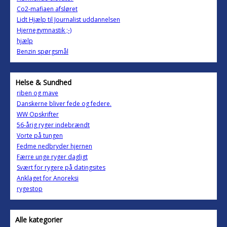
Co2-mafiaen afsløret
Lidt Hjælp til Journalist uddannelsen
Hjernegymnastik ;-)
hjælp
Benzin spørgsmål
Helse & Sundhed
riben og mave
Danskerne bliver fede og federe.
WW Opskrifter
56-årig ryger indebrændt
Vorte på tungen
Fedme nedbryder hjernen
Færre unge ryger dagligt
Svært for rygere på datingsites
Anklaget for Anoreksi
rygestop
Alle kategorier