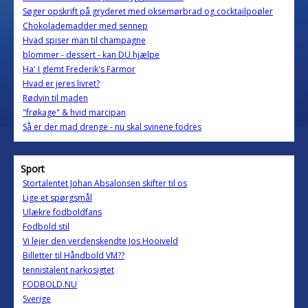
Søger opskrift på gryderet med oksemørbrad og cocktailpoøler
Chokolademadder med sennep
Hvad spiser man til champagne
blommer - dessert - kan DU hjælpe
Ha' I glemt Frederik's Farmor
Hvad er jeres livret?
Rødvin til maden
"frøkage" & hvid marcipan
Så er der mad drenge - nu skal svinene fodres
Sport
Stortalentet Johan Absalonsen skifter til os
Lige et spørgsmål
Ulækre fodboldfans
Fodbold stil
Vi lejer den verdenskendte Jos Hooiveld
Billetter til Håndbold VM??
tennistalent narkosigtet
FODBOLD.NU
Sverige