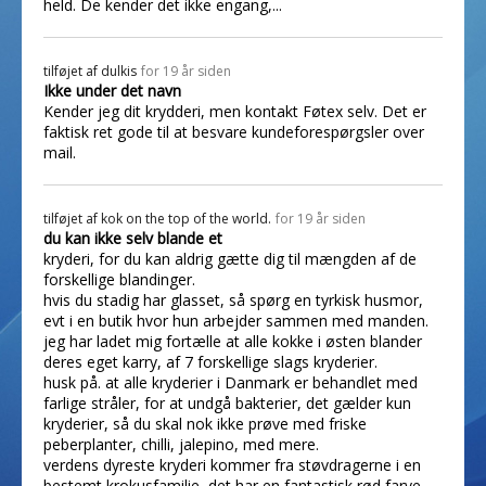
held. De kender det ikke engang,...
tilføjet af
dulkis
for 19 år siden
Ikke under det navn
Kender jeg dit krydderi, men kontakt Føtex selv. Det er
faktisk ret gode til at besvare kundeforespørgsler over
mail.
tilføjet af
kok on the top of the world.
for 19 år siden
du kan ikke selv blande et
kryderi, for du kan aldrig gætte dig til mængden af de
forskellige blandinger.
hvis du stadig har glasset, så spørg en tyrkisk husmor,
evt i en butik hvor hun arbejder sammen med manden.
jeg har ladet mig fortælle at alle kokke i østen blander
deres eget karry, af 7 forskellige slags kryderier.
husk på. at alle kryderier i Danmark er behandlet med
farlige stråler, for at undgå bakterier, det gælder kun
kryderier, så du skal nok ikke prøve med friske
peberplanter, chilli, jalepino, med mere.
verdens dyreste kryderi kommer fra støvdragerne i en
bestemt krokusfamilie, det har en fantastisk rød farve,