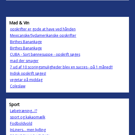
Mad & Vin
opskrifter er gode at have ved hånden
Mexicanske/Sydamerikanske opskrifter
Birthes Banankage
Birthes Banankage
CUBA - Sort bønnesuppe - opskrift søges
mad der smager
7 ud af 10 scoringsmuligheder blev en succes - på 1 måned!!
Indisk opskrift søges!
vegetar på middag
Coleslaw
Sport
Løbetræning...!?
sport og kakaomælk
Fodboldvold
InLiners... men kylling