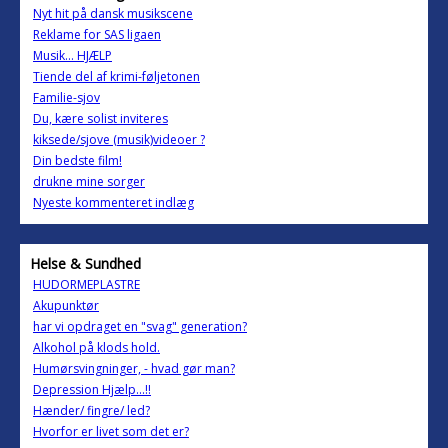
Nyt hit på dansk musikscene
Reklame for SAS ligaen
Musik... HJÆLP
Tiende del af krimi-føljetonen
Familie-sjov
Du, kære solist inviteres
kiksede/sjove (musik)videoer ?
Din bedste film!
drukne mine sorger
Nyeste kommenteret indlæg
Helse & Sundhed
HUDORMEPLASTRE
Akupunktør
har vi opdraget en "svag" generation?
Alkohol på klods hold.
Humørsvingninger, - hvad gør man?
Depression Hjælp...!!
Hænder/ fingre/ led?
Hvorfor er livet som det er?