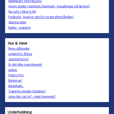
BRØNDBY VAR HELDIG!
Hvem vinder i kampen Danmark - Kasakhstan på lørdag?
Nu valg i Viborg HK
Fodbold , hvad er det for noget efterhånden?
Skønne tider
Baller - træning
Hus & Have
Rene stålvaske
Lejebolig i århus
gammel bord
Er det ikke overdrevent
peber
Peters Pris
Birketræ?
Bøgehæk..
Træerne smider bladene?
Lime-lite i wc`et? - Hele hjemmet?
Underholdning