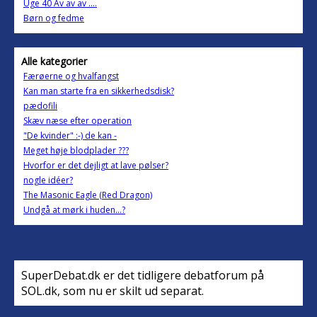
Uge 40 Av av av ....
Børn og fedme
Alle kategorier
Færøerne og hvalfangst
Kan man starte fra en sikkerhedsdisk?
pædofili
Skæv næse efter operation
"De kvinder" :-) de kan -
Meget høje blodplader ???
Hvorfor er det dejligt at lave pølser?
nogle idéer?
The Masonic Eagle (Red Dragon)
Undgå at mørk i huden...?
SuperDebat.dk er det tidligere debatforum på
SOL.dk, som nu er skilt ud separat.