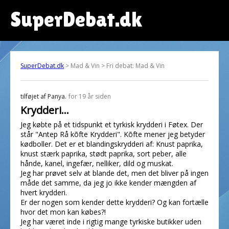
SuperDebat.dk
SuperDebat.dk
> Mad & Vin > Fri debat: Mad & Vin
tilføjet af
Panya.
for 19 år siden
Krydderi...
Jeg købte på et tidspunkt et tyrkisk krydderi i Føtex. Der
står "Antep Rå kõfte Krydderi". Kõfte mener jeg betyder
kødboller. Det er et blandingskrydderi af: Knust paprika,
knust stærk paprika, stødt paprika, sort peber, alle
hånde, kanel, ingefær, nelliker, dild og muskat.
Jeg har prøvet selv at blande det, men det bliver på ingen
måde det samme, da jeg jo ikke kender mængden af
hvert krydderi.
Er der nogen som kender dette krydderi? Og kan fortælle
hvor det mon kan købes?!
Jeg har været inde i rigtig mange tyrkiske butikker uden