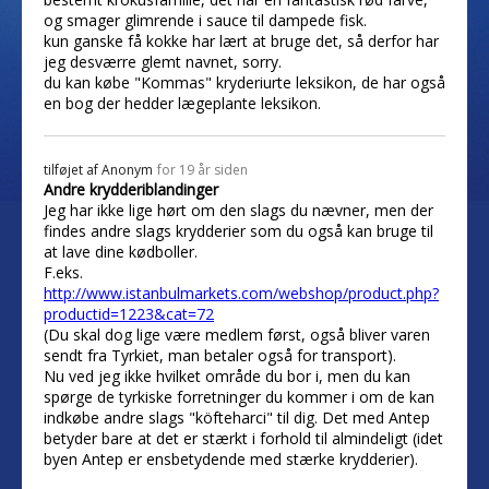
og smager glimrende i sauce til dampede fisk.
kun ganske få kokke har lært at bruge det, så derfor har
jeg desværre glemt navnet, sorry.
du kan købe "Kommas" kryderiurte leksikon, de har også
en bog der hedder lægeplante leksikon.
tilføjet af
Anonym
for 19 år siden
Andre krydderiblandinger
Jeg har ikke lige hørt om den slags du nævner, men der
findes andre slags krydderier som du også kan bruge til
at lave dine kødboller.
F.eks.
http://www.istanbulmarkets.com/webshop/product.php?
productid=1223&cat=72
(Du skal dog lige være medlem først, også bliver varen
sendt fra Tyrkiet, man betaler også for transport).
Nu ved jeg ikke hvilket område du bor i, men du kan
spørge de tyrkiske forretninger du kommer i om de kan
indkøbe andre slags "köfteharci" til dig. Det med Antep
betyder bare at det er stærkt i forhold til almindeligt (idet
byen Antep er ensbetydende med stærke krydderier).