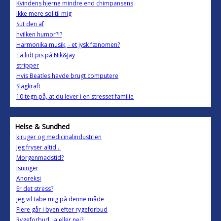
Kvindens hjerne mindre end chimpansens
Ikke mere sol til mig
Sut den af
hvilken humor?!?
Harmonika musik, - et jysk fænomen?
Ta lidt pis på Nik&Jay
stripper
Hvis Beatles havde brugt computere
Slagkraft
10 tegn på, at du lever i en stresset familie
Helse & Sundhed
kiruger og medicinalindustrien
Jeg fryser altid...
Morgenmadstid?
Isninger
Anoreksi
Er det stress?
jeg vil tabe mig på denne måde
Flere går i byen efter rygeforbud
Rygeforbud: ja eller nej?