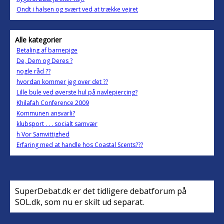
Ondt i halsen og svært ved at trække vejret
Alle kategorier
Betaling af barnepige
De, Dem og Deres ?
nogle råd ??
hvordan kommer jeg over det ??
Lille bule ved øverste hul på navlepiercing?
Khilafah Conference 2009
Kommunen ansvarli?
klubsport . . . socialt samvær
h Vor Samvittighed
Erfaring med at handle hos Coastal Scents???
SuperDebat.dk er det tidligere debatforum på
SOL.dk, som nu er skilt ud separat.