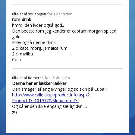
tilføjet af
sofiepigen
for 19 år siden
rom-drink
hmm, den lyder også god..
Den bedste rom jeg kender er captain morgan spiced
gold
Prøv også denne drink:
2 cl capt. morg. jamaica rum
2 cl malibu
Cola
tilføjet af
Romeren
for 19 år siden
Denne her er lækker-lækker
Den smager af engle-vinger og solskin på Cuba !!
http://www.calle.dk/pi/productinfo.aspx?
ProductID=101972&MenuItemID=
Og så er den ikke engang særlig dyr......
;¤)