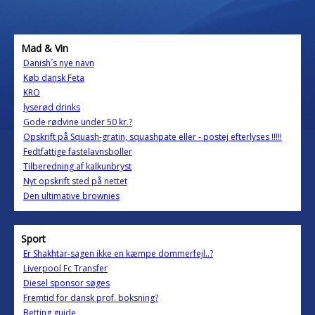
Mad & Vin
Danish´s nye navn
Køb dansk Feta
KRO
lyserød drinks
Gode rødvine under 50 kr.?
Opskrift på Squash-gratin, squashpate eller - postej efterlyses !!!!!
Fedtfattige fastelavnsboller
Tilberedning af kalkunbryst
Nyt opskrift sted på nettet
Den ultimative brownies
Sport
Er Shakhtar-sagen ikke en kæmpe dommerfejl..?
Liverpool Fc Transfer
Diesel sponsor søges
Fremtid for dansk prof. boksning?
Betting guide