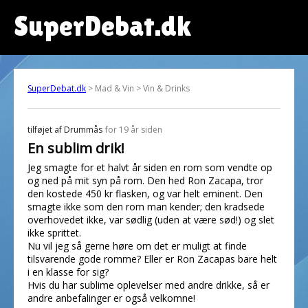
SuperDebat.dk
SuperDebat.dk
> Mad & Vin > Vin & Drinks
tilføjet af
Drummås
for 19 år siden
En sublim drik!
Jeg smagte for et halvt år siden en rom som vendte op
og ned på mit syn på rom. Den hed Ron Zacapa, tror
den kostede 450 kr flasken, og var helt eminent. Den
smagte ikke som den rom man kender; den kradsede
overhovedet ikke, var sødlig (uden at være sød!) og slet
ikke sprittet.
Nu vil jeg så gerne høre om det er muligt at finde
tilsvarende gode romme? Eller er Ron Zacapas bare helt
i en klasse for sig?
Hvis du har sublime oplevelser med andre drikke, så er
andre anbefalinger er også velkomne!