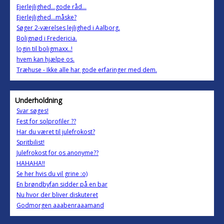
Ejerlejlighed...gode råd...
Ejerlejlighed...måske?
Søger 2-værelses lejlighed i Aalborg.
Bolignød i Fredericia.
login til boligmaxx..!
hvem kan hjælpe os.
Træhuse - Ikke alle har gode erfaringer med dem.
Underholdning
Svar søges!
Fest for solprofiler ??
Har du været til julefrokost?
Spritbilist!
Julefrokost for os anonyme??
HAHAHA!!
Se her hvis du vil grine :o)
En brøndbyfan sidder på en bar
Nu hvor der bliver diskuteret
Godmorgen aaabenraaamand