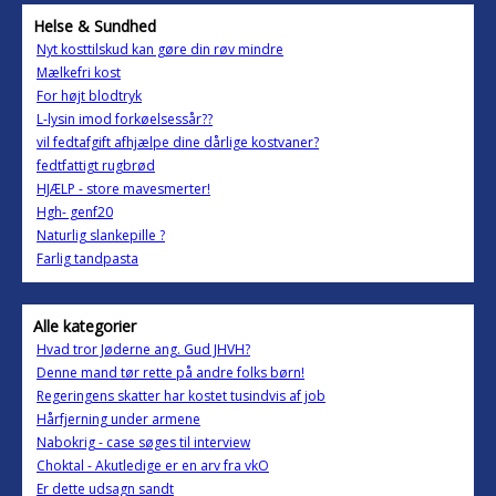
Helse & Sundhed
Nyt kosttilskud kan gøre din røv mindre
Mælkefri kost
For højt blodtryk
L-lysin imod forkøelsessår??
vil fedtafgift afhjælpe dine dårlige kostvaner?
fedtfattigt rugbrød
HJÆLP - store mavesmerter!
Hgh- genf20
Naturlig slankepille ?
Farlig tandpasta
Alle kategorier
Hvad tror Jøderne ang. Gud JHVH?
Denne mand tør rette på andre folks børn!
Regeringens skatter har kostet tusindvis af job
Hårfjerning under armene
Nabokrig - case søges til interview
Choktal - Akutledige er en arv fra vkO
Er dette udsagn sandt