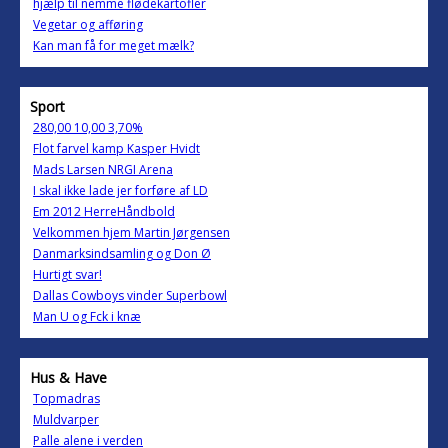
hjælp til nemme flødekartofler
Vegetar og afføring
Kan man få for meget mælk?
Sport
280,00 10,00 3,70%
Flot farvel kamp Kasper Hvidt
Mads Larsen NRGI Arena
I skal ikke lade jer forføre af LD
Em 2012 HerreHåndbold
Velkommen hjem Martin Jørgensen
Danmarksindsamling og Don Ø
Hurtigt svar!
Dallas Cowboys vinder Superbowl
Man U og Fck i knæ
Hus & Have
Topmadras
Muldvarper
Palle alene i verden