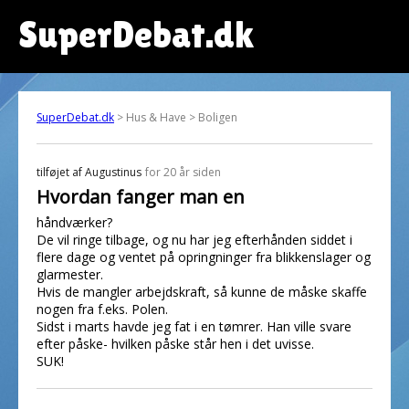
SuperDebat.dk
SuperDebat.dk
> Hus & Have > Boligen
tilføjet af
Augustinus
for 20 år siden
Hvordan fanger man en
håndværker?
De vil ringe tilbage, og nu har jeg efterhånden siddet i
flere dage og ventet på opringninger fra blikkenslager og
glarmester.
Hvis de mangler arbejdskraft, så kunne de måske skaffe
nogen fra f.eks. Polen.
Sidst i marts havde jeg fat i en tømrer. Han ville svare
efter påske- hvilken påske står hen i det uvisse.
SUK!