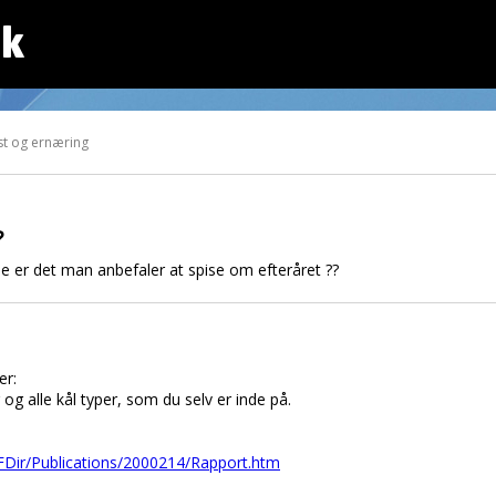
dk
st og ernæring
?
ne er det man anbefaler at spise om efteråret ??
er:
og alle kål typer, som du selv er inde på.
FDir/Publications/2000214/Rapport.htm