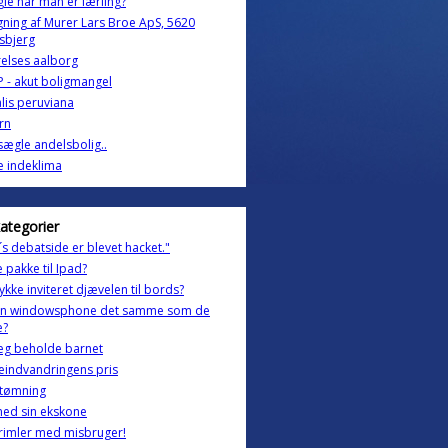
gie når man er lærling?
gning af Murer Lars Broe ApS, 5620
sbjerg
elses aalborg
 - akut boligmangel
lis peruviana
rn
l sægle andelsbolig..
 indeklima
kategorier
´s debatside er blevet hacket."
e pakke til Ipad?
ykke inviteret djævelen til bords?
en windowsphone det samme som de
e?
jeg beholde barnet
eindvandringens pris
tømning
med sin ekskone
rimler med misbruger!