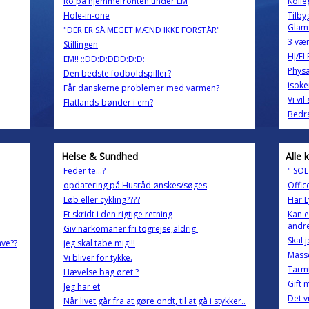
Ro på hjemmefronten under EM
Kolle
Hole-in-one
Tilby
Glam
"DER ER SÅ MEGET MÆND IKKE FORSTÅR"
3 vær
Stillingen
HJÆLP
EM!! ::DD:D:DDD:D:D:
Physa
Den bedste fodboldspiller?
isoke
Får danskerne problemer med varmen?
Vi vi
Flatlands-bønder i em?
Bedre
Helse & Sundhed
Alle 
Feder te...?
" SOL
opdatering på Husråd ønskes/søges
Offic
Løb eller cykling????
Har L
Et skridt i den rigtige retning
Kan 
andr
Giv narkomaner fri togrejse,aldrig.
Skal 
ave??
jeg skal tabe mig!!!
Mass
Vi bliver for tykke.
Tarm
Hævelse bag øret ?
Gift 
Jeg har et
Det v
Når livet går fra at gøre ondt, til at gå i stykker..