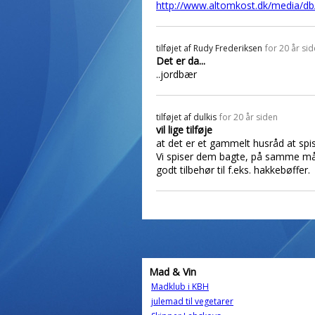
http://www.altomkost.dk/media/db
tilføjet af
Rudy Frederiksen
for 20 år si
Det er da...
..jordbær
tilføjet af
dulkis
for 20 år siden
vil lige tilføje
at det er et gammelt husråd at spi
Vi spiser dem bagte, på samme måde 
godt tilbehør til f.eks. hakkebøffer.
Mad & Vin
Madklub i KBH
julemad til vegetarer