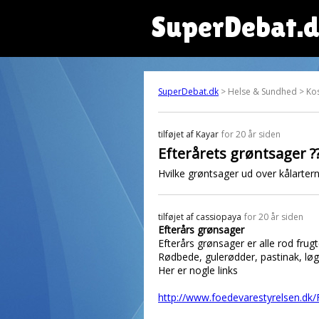
SuperDebat.
SuperDebat.dk
> Helse & Sundhed > Ko
tilføjet af
Kayar
for 20 år siden
Efterårets grøntsager ?
Hvilke grøntsager ud over kålarter
tilføjet af
cassiopaya
for 20 år siden
Efterårs grønsager
Efterårs grønsager er alle rod frugt
Rødbede, gulerødder, pastinak, løg 
Her er nogle links
http://www.foedevarestyrelsen.dk/