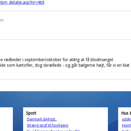
/pm_detalje.asp?nr=469
den
se rødbeder i september/oktober for aldrig at få blodmangel.
som kartofler, dog skrællede - og går bølgerne højt, får vi en klat k
Sport
Hus 
Danmark dejligst..
udski
Stræng straf til hooligans
Huml