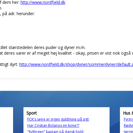
af dem her:
http://www.nordfjeld.dk
n.
 på adr. herunder:
tillet størstedelen deres puder og dyner m.m.
t deres varer er af meget høj kvalitet - okay, prisen er vist nok ogs
ttigt dyrt:
http://www.nordfjeld.dk/shop/dyner/sommerdyner/default.
Sport
Hus 
FCK's sejre er ingen guldmine på sigt
Fyring
Har Cristian Bolanos en kone??
Rødvi
"Kyllingen" kaptajn på dansk hold
tørri