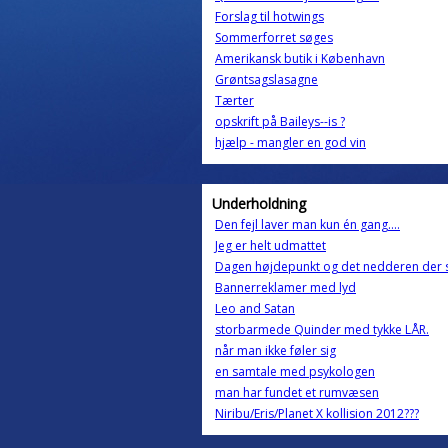
Forslag til hotwings
Sommerforret søges
Amerikansk butik i København
Grøntsagslasagne
Tærter
opskrift på Baileys--is ?
hjælp - mangler en god vin
Underholdning
Den fejl laver man kun én gang....
Jeg er helt udmattet
Dagen højdepunkt og det nedderen der s
Bannerreklamer med lyd
Leo and Satan
storbarmede Quinder med tykke LÅR.
når man ikke føler sig
en samtale med psykologen
man har fundet et rumvæsen
Niribu/Eris/Planet X kollision 2012???