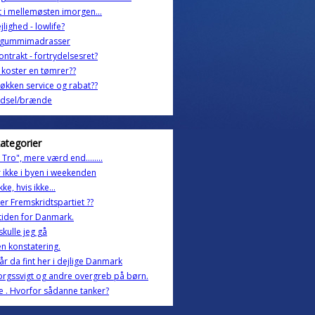
t i mellemøsten imorgen...
jlighed - lowlife?
gummimadrasser
ontrakt - fortrydelsesret?
koster en tømrer??
køkken service og rabat??
dsel/brænde
kategorier
t Tro", mere værd end........
 ikke i byen i weekenden
ke, hvis ikke...
er Fremskridtspartiet ??
iden for Danmark.
skulle jeg gå
en konstatering.
år da fint her i dejlige Danmark
rgssvigt og andre overgreb på børn.
 . Hvorfor sådanne tanker?