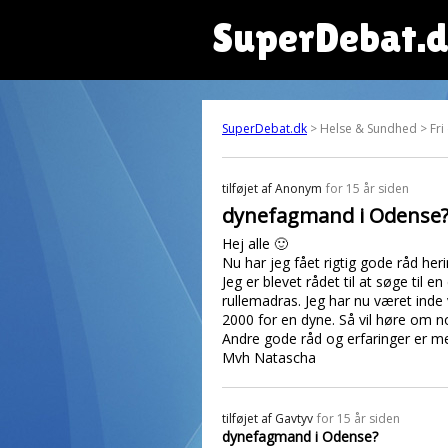
SuperDebat.
SuperDebat.dk
> Helse & Sundhed > Fri
tilføjet af
Anonym
for 15 år siden
dynefagmand i Odense
Hej alle 🙂
Nu har jeg fået rigtig gode råd he
Jeg er blevet rådet til at søge til
rullemadras. Jeg har nu været ind
2000 for en dyne. Så vil høre om 
Andre gode råd og erfaringer er m
Mvh Natascha
tilføjet af
Gavtyv
for 15 år siden
dynefagmand i Odense?