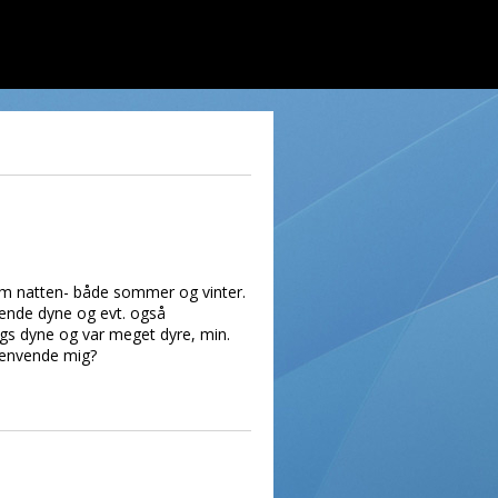
 om natten- både sommer og vinter.
erende dyne og evt. også
ags dyne og var meget dyre, min.
 henvende mig?