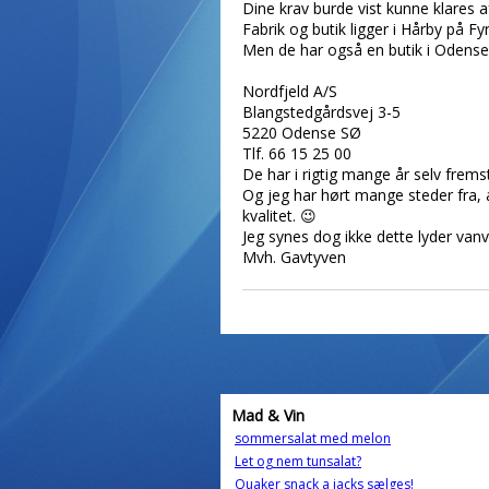
Dine krav burde vist kunne klares 
Fabrik og butik ligger i Hårby på Fy
Men de har også en butik i Odense,
Nordfjeld A/S
Blangstedgårdsvej 3-5
5220 Odense SØ
Tlf. 66 15 25 00
De har i rigtig mange år selv frems
Og jeg har hørt mange steder fra, a
kvalitet. 😉
Jeg synes dog ikke dette lyder vanvi
Mvh. Gavtyven
Mad & Vin
sommersalat med melon
Let og nem tunsalat?
Quaker snack a jacks sælges!