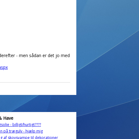
å derefter - men sådan er det jo med
aspx
& Have
solie - billigt/hurtigt????
n på trægulv - hjælp mig
ng af skovsvampe til dekorationer