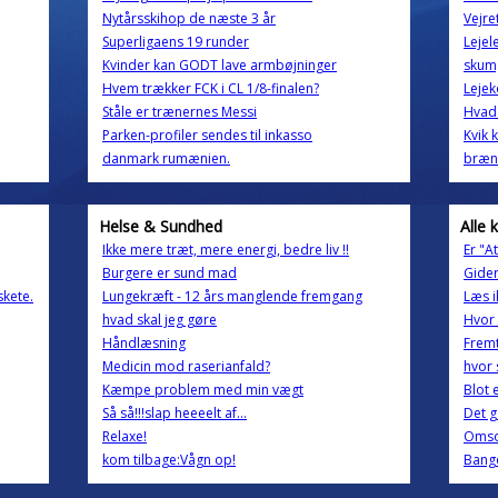
Nytårsskihop de næste 3 år
Vejre
Superligaens 19 runder
Lejele
Kvinder kan GODT lave armbøjninger
skum
Hvem trækker FCK i CL 1/8-finalen?
Lejek
Ståle er trænernes Messi
Hvad 
Parken-profiler sendes til inkasso
Kvik 
danmark rumænien.
bræn
Helse & Sundhed
Alle 
Ikke mere træt, mere energi, bedre liv !!
Er "A
Burgere er sund mad
Gider
kete.
Lungekræft - 12 års manglende fremgang
Læs ik
hvad skal jeg gøre
Hvor 
Håndlæsning
Fremt
Medicin mod raserianfald?
hvor 
Kæmpe problem med min vægt
Blot 
Så så!!!slap heeeelt af...
Det g
Relaxe!
Omso
kom tilbage:Vågn op!
Bange