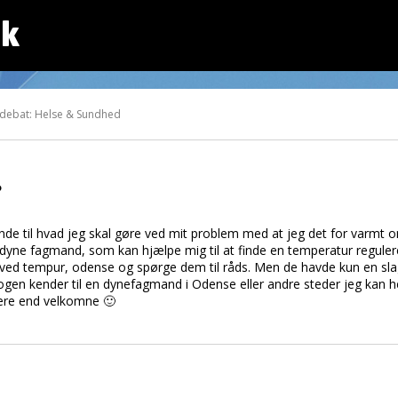
dk
 debat: Helse & Sundhed
?
rinde til hvad jeg skal gøre ved mit problem med at jeg det for varmt
 en dyne fagmand, som kan hjælpe mig til at finde en temperatur regul
e ved tempur, odense og spørge dem til råds. Men de havde kun en sl
nogen kender til en dynefagmand i Odense eller andre steder jeg kan
ere end velkomne 🙂