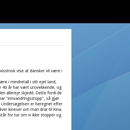
visstnok vise at dansker vil være i
 i mindretall i sitt ejet land,
e 40 år har vært urovekkende, og
n allereje skjedd. Dette fordi de
ar "innvandringsstopp", så gjør
r! Undersøgelsen er beregnet efter
iver kineser om man drar til Kina.
tår for tur om vi ikke stopper og