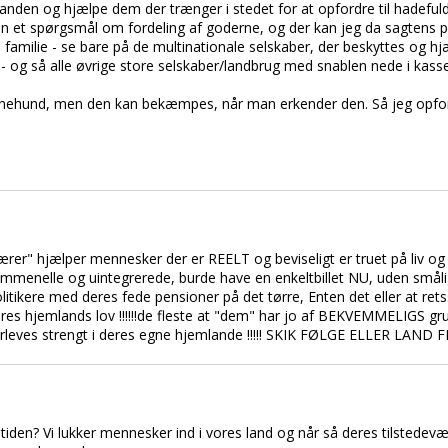
hinanden og hjælpe dem der trænger i stedet for at opfordre til hadefu
r kun et spørgsmål om fordeling af goderne, og der kan jeg da sagtens p
 familie - se bare på de multinationale selskaber, der beskyttes og h
å - og så alle øvrige store selskaber/landbrug med snablen nede i kass
inehund, men den kan bekæmpes, når man erkender den. Så jeg opford
rer" hjælper mennesker der er REELT og beviseligt er truet på liv og helb
rimmenelle og uintegrerede, burde have en enkeltbillet NU, uden småli
itikere med deres fede pensioner på det tørre, Enten det eller at ret
s hjemlands lov !!!!!!de fleste at "dem" har jo af BEKVEMMELIGS gru
leves strengt i deres egne hjemlande !!!!! SKIK FØLGE ELLER LAND FLY
 tiden? Vi lukker mennesker ind i vores land og når så deres tilsted