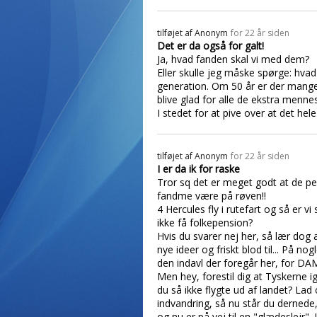
tilføjet af
Anonym
for 22 år siden
Det er da også for galt!
Ja, hvad fanden skal vi med dem?
Eller skulle jeg måske spørge: hvad
generation. Om 50 år er der mange fl
blive glad for alle de ekstra mennes
I stedet for at pive over at det h
tilføjet af
Anonym
for 22 år siden
I er da ik for raske
Tror sq det er meget godt at de pers
fandme være på røven!!
4 Hercules fly i rutefart og så er v
ikke få folkepension?
Hvis du svarer nej her, så lær dog 
nye ideer og friskt blod til... På n
den indavl der foregår her, for DA
Men hey, forestil dig at Tyskerne i
du så ikke flygte ud af landet? Lad 
indvandring, så nu står du dernede
og nu er på vej til en "glædeslejr