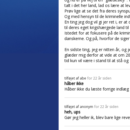
talt i det her land, lad os lære a
Prøv lige at se det fra deres synsp
Og med hensyn til de kriminelle ind
En ting jeg dog vil gi jer ret i, er
til deres eget krigshærgede land til 
Istedet for at fokusere på de krim
danskerne. Og på, hvorfor de siger
En sidste ting, jeg er nitten år, o
glæder mig derfor at vide at om 20
tid kun vil være i stand til at stå 
tilføjet af
abe
for 22 år siden
håber ikke
Håber ikke du læste forrige indlæg 
tilføjet af
anonym
for 22 år siden
heh, ups
Gør jeg heller ik, blev bare lige rev