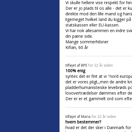
Vi skulle hellere vise respekt for 
Der er jo plads til os alle - det e
direkte mod den lille mand og hans
ligemeget hvilket land du kigger p
statskassen eller EU-kassen.
Vi har nok allesammen en indre sv
din pæne side.
Mange sommerhilsner
Kifian, 60 år
tilføjet af
BPE
for 22 år siden
100% enig
syntes det er fint at vi "nord europæ
det er vores pligt,,men de andre k
pladderhumanisteiske levebrøds pol
lovovertrædelser dømmes efter dere
Der er er et gammelt ord som efter
tilføjet af
Maria
for 22 år siden
hvem bestemmer?
hvad er det der sker i Danmark for