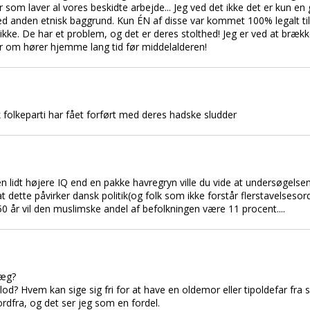
som laver al vores beskidte arbejde... Jeg ved det ikke det er kun en gi
ed anden etnisk baggrund. Kun ÉN af disse var kommet 100% legalt ti
 ikke. De har et problem, og det er deres stolthed! Jeg er ved at bræ
 om hører hjemme lang tid før middelalderen!
sk folkeparti har fået forført med deres hadske sludder
 lidt højere IQ end en pakke havregryn ville du vide at undersøgelsen
ette påvirker dansk politik(og folk som ikke forstår flerstavelsesord
0 år vil den muslimske andel af befolkningen være 11 procent....
læg?
 blod? Hvem kan sige sig fri for at have en oldemor eller tipoldefar fra 
dfra, og det ser jeg som en fordel.