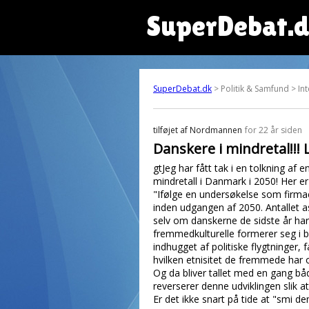
SuperDebat.
SuperDebat.dk
> Politik & Samfund > In
tilføjet af
Nordmannen
for 22 år siden
Danskere i mindretal!!! 
gtJeg har fått tak i en tolkning af 
mindretall i Danmark i 2050! Her er 
"Ifølge en undersøkelse som firmaet
inden udgangen af 2050. Antallet 
selv om danskerne de sidste år har
fremmedkulturelle formerer seg i b
indhugget af politiske flygtninger,
hvilken etnisitet de fremmede har o
Og da bliver tallet med en gang bå
reverserer denne udviklingen slik a
Er det ikke snart på tide at "smi d