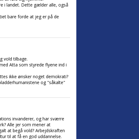
re i landet. Dette gælder alle, også
tiet bare forde at jeg er på de
 vold tilbage.
med Atta som styrede flyene ind i
ettes ikke ønsker noget demokrati?
il pladderhumanistene og "såkalte"
rations invanderer, og har sværre
rk? Alle jer som mener at
alt at begå vold? Arbejdskraften
tur til at få en god uddannelse.