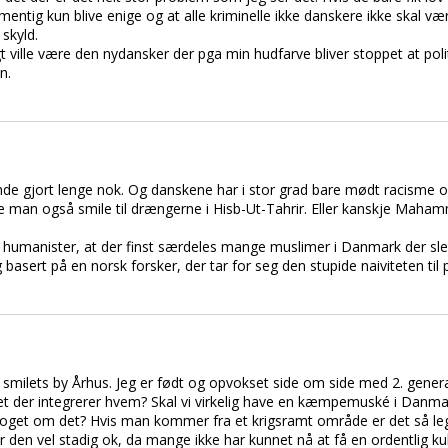
rmentig kun blive enige og at alle kriminelle ikke danskere ikke skal væ
skyld.
digt ville være den nydansker der pga min hudfarve bliver stoppet at poli
n.
e gjort lenge nok. Og danskene har i stor grad bare mødt racisme og
de man også smile til drængerne i Hisb-Ut-Tahrir. Eller kanskje Maham
e" humanister, at der finst særdeles mange muslimer i Danmark der sl
gg basert på en norsk forsker, der tar for seg den stupide naiviteten t
 i smilets by Århus. Jeg er født og opvokset side om side med 2. gene
et der integrerer hvem? Skal vi virkelig have en kæmpemuské i Danma
 noget om det? Hvis man kommer fra et krigsramt område er det så leg
den vel stadig ok, da mange ikke har kunnet nå at få en ordentlig kul