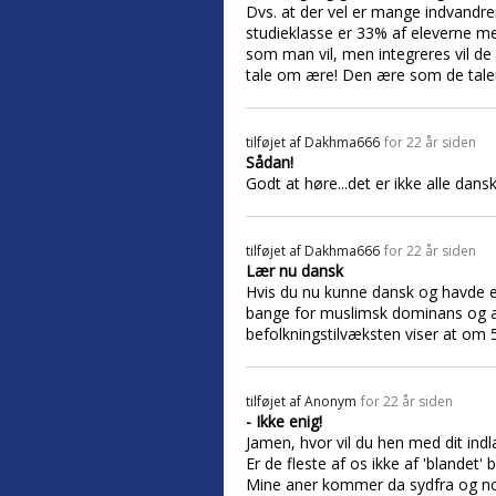
Dvs. at der vel er mange indvandrer 
studieklasse er 33% af eleverne m
som man vil, men integreres vil de
tale om ære! Den ære som de taler
tilføjet af
Dakhma666
for 22 år siden
Sådan!
Godt at høre...det er ikke alle dan
tilføjet af
Dakhma666
for 22 år siden
Lær nu dansk
Hvis du nu kunne dansk og havde en
bange for muslimsk dominans og at d
befolkningstilvæksten viser at om 5
tilføjet af
Anonym
for 22 år siden
- Ikke enig!
Jamen, hvor vil du hen med dit ind
Er de fleste af os ikke af 'blandet'
Mine aner kommer da sydfra og nor