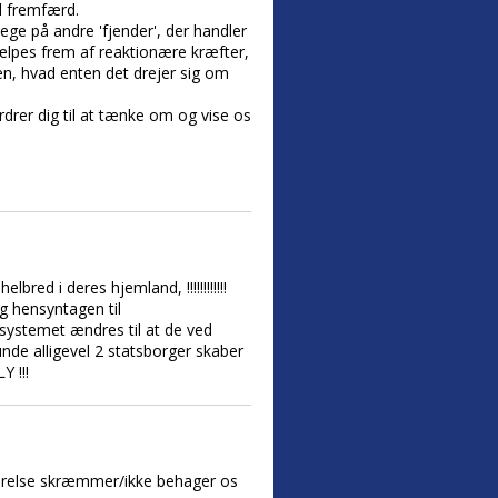
ld fremfærd.
ege på andre 'fjender', der handler
jælpes frem af reaktionære kræfter,
en, hvad enten det drejer sig om
rer dig til at tænke om og vise os
red i deres hjemland, !!!!!!!!!!!!
g hensyntagen til
ssystemet ændres til at de ved
nde alligevel 2 statsborger skaber
 !!!
eværelse skræmmer/ikke behager os