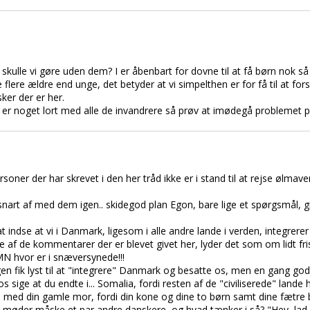
 skulle vi gøre uden dem? I er åbenbart for dovne til at få børn nok s
ere ældre end unge, det betyder at vi simpelthen er for få til at forsø
ker der er her.
ele er noget lort med alle de invandrere så prøv at imødegå problemet 
oner der har skrevet i den her tråd ikke er i stand til at rejse ølmavern
i snart af med dem igen.. skidegod plan Egon, bare lige et spørgsmål, g
at indse at vi i Danmark, ligesom i alle andre lande i verden, integrer
ogle af de kommentarer der er blevet givet her, lyder det som om lidt fri
MN hvor er i snæversynede!!!
gen fik lyst til at "integrere" Danmark og besatte os, men en gang god
os sige at du endte i... Somalia, fordi resten af de "civiliserede" lande
, med din gamle mor, fordi din kone og dine to børn samt dine fætre 
". I møder måske et par andre danskere, og hvad tænker i så? "Hey, lad