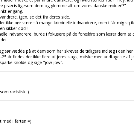
t leve præcis ligesom dem og glemme alt om vores danske rødder!?"
unkt engang.
vandrere, igen, se det fra deres side.
 at der ikke bør være så mange kriminelle indvandrere, men i får mig sq i
en sikker død!!!
inelle indvandrere, burde i fokusere på de forældre som lærer dem at 
 det.
g jeg tør vædde på at dem som har skrevet de tidligere indlæg i den he
-25 år findes der ikke flere af jeres slags, måske med undtagelse af 
og sparke knolde og sige "jow jow".
som racistisk :)
et med i farten =)