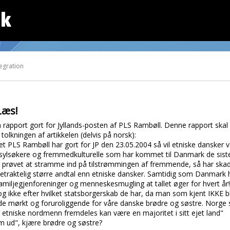
dk
tegration
Læs!
en rapport gort for Jyllands-posten af PLS Rambøll. Denne rapport skal 
tolkningen af artikkelen (delvis på norsk):
 PLS Rambøll har gort for JP den 23.05.2004 så vil etniske dansker være
asylsøkere og fremmedkulturelle som har kommet til Danmark de sist
 prøvet at stramme ind på tilstrømmingen af fremmende, så har skade
etraktelig større andtal enn etniske dansker. Samtidig som Danmark h
 familjegjenforeninger og menneskesmugling at tallet øger for hvert å
g ikke efter hvilket statsborgerskab de har, da man som kjent IKKE bl
de mørkt og foruroliggende for våre danske brødre og søstre. Norge s
t etniske nordmenn fremdeles kan være en majoritet i sitt ejet land"
em ud", kjære brødre og søstre?