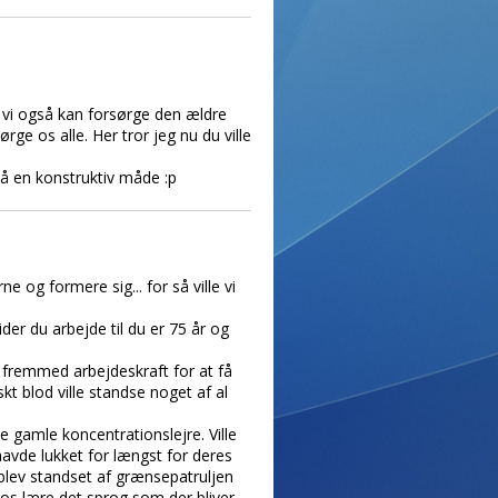
å vi også kan forsørge den ældre
rge os alle. Her tror jeg nu du ville
på en konstruktiv måde :p
e og formere sig... for så ville vi
ider du arbejde til du er 75 år og
er fremmed arbejdeskraft for at få
skt blod ville standse noget af al
e gamle koncentrationslejre. Ville
 havde lukket for længst for deres
blev standset af grænsepatruljen
 os lære det sprog som der bliver