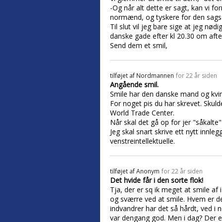
-Og når alt dette er sagt, kan vi fo
normænd, og tyskere for den sags 
Til slut vil jeg bare sige at jeg nø
danske gade efter kl 20.30 om afte
Send dem et smil,
tilføjet af
Nordmannen
for 22 år siden
Angående smil.
Smile har den danske mand og kvind
For noget pis du har skrevet. Skul
World Trade Center.
Når skal det gå op for jer "såkalt
Jeg skal snart skrive ett nytt innle
venstreintellektuelle.
tilføjet af
Anonym
for 22 år siden
Det hvide får i den sorte flok!
Tja, der er sq ik meget at smile af
og sværre ved at smile. Hvem er d
indvandrer har det så hårdt, ved i
var dengang god. Men i dag? Der er 