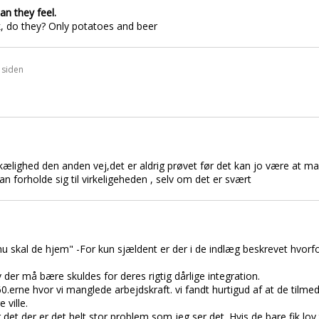
an they feel.
, do they? Only potatoes and beer
 siden
ælighed den anden vej,det er aldrig prøvet før det kan jo være at man
n forholde sig til virkeligeheden , selv om det er svært
u skal de hjem" -For kun sjældent er der i de indlæg beskrevet hvorfo
v der må bære skuldes for deres rigtig dårlige integration.
60.erne hvor vi manglede arbejdskraft. vi fandt hurtigud af at de tilmed
ville.
 det der er det helt stor problem som jeg ser det. Hvis de bare fik lov 