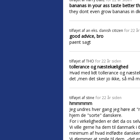
bananas in your ass taste better th
they dont even grow bananas in dk
tilføjet af
an eks. danish citizen
for 22 år
good advice, bro
paent sagt
tilføjet af
THO
for 22 år siden
tollerance og næstekælighed
Hvad med lidt tollerance og næstek
det ,men det sker jo ikke, så må ma
tilføjet af
stine
for 22 år siden
hmmmmm
Jeg undres hver gang jeg høre at "n
hjem de "sorte" danskere.
For i virkeligheden er det da os sel
Vi ville gerne ha dem til danmark i 
minimum af hvad indfødte danskere 
Vi glemmer at smile til dem, -det er