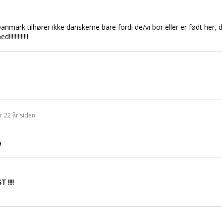
Danmark tilhører ikke danskerne bare fordi de/vi bor eller er født he
!!!!!!!!!!
r 22 år siden
a
!!!!