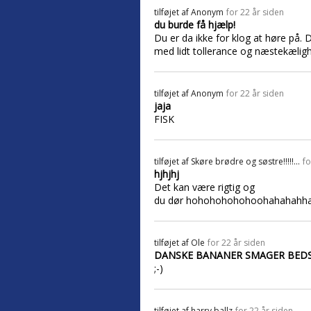
tilføjet af
Anonym
for 22 år siden
du burde få hjælp!
Du er da ikke for klog at høre på. 
med lidt tollerance og næstekælighed!!!
tilføjet af
Anonym
for 22 år siden
jaja
FISK
tilføjet af
Skøre brødre og søstre!!!!!...
fo
hjhjhj
Det kan være rigtig og
du dør hohohohohohoohahahahh
tilføjet af
Ole
for 22 år siden
DANSKE BANANER SMAGER BEDST 
;-)
tilføjet af
harry ballz
for 22 år siden