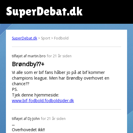
SuperDebat.dk
SuperDebat.dk
> Sport > Fodbold
tilføjet af
martin.bro
for 21 år siden
Brøndby??+
Vi alle som er bif fans håber jo på at bif kommer
champions league. Men har Brøndby overhovet en
chance??
PS.
Tjek denne hjemmeside:
www.bif-fodbold.fodboldsider.dk
tilføjet af
Dj-John
for 21 år siden
...
Overhovedet ikk!!