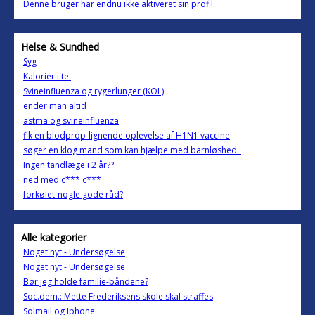
Denne bruger har endnu ikke aktiveret sin profil
Helse & Sundhed
Syg
Kalorier i te.
Svineinfluenza og rygerlunger (KOL)
ender man altid
astma og svineinfluenza
fik en blodprop-lignende oplevelse af H1N1 vaccine
søger en klog mand som kan hjælpe med barnløshed..
Ingen tandlæge i 2 år??
ned med c*** c***
forkølet-nogle gode råd?
Alle kategorier
Noget nyt - Undersøgelse
Noget nyt - Undersøgelse
Bør jeg holde familie-båndene?
Soc.dem.: Mette Frederiksens skole skal straffes
Solmail og Iphone