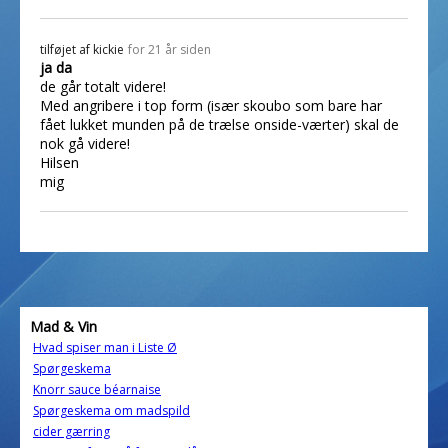
tilføjet af
kickie
for 21 år siden
ja da
de går totalt videre!
Med angribere i top form (især skoubo som bare har
fået lukket munden på de trælse onside-værter) skal de
nok gå videre!
Hilsen
mig
Mad & Vin
Hvad spiser man i Liste Ø
Spørgeskema
Knorr sauce béarnaise
Spørgeskema om madspild
cider gærring