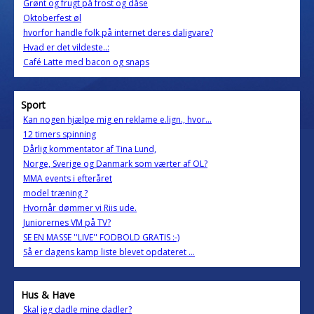
Grønt og frugt på frost og dåse
Oktoberfest øl
hvorfor handle folk på internet deres daligvare?
Hvad er det vildeste..:
Café Latte med bacon og snaps
Sport
Kan nogen hjælpe mig en reklame e.lign., hvor...
12 timers spinning
Dårlig kommentator af Tina Lund,
Norge, Sverige og Danmark som værter af OL?
MMA events i efteråret
model træning ?
Hvornår dømmer vi Riis ude.
Juniorernes VM på TV?
SE EN MASSE ''LIVE'' FODBOLD GRATIS :-)
Så er dagens kamp liste blevet opdateret ...
Hus & Have
Skal jeg dadle mine dadler?