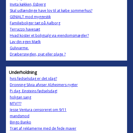
Invita køkken, Esbjerg
Skal udlændinge have lov til at købe sommerhus?
GENIALT mod myggestik
Familieboliger tæt på Aalborg
Terrazzo havesæt
Hvad koster et boligsalg via ejendomsmægler?
Lav din egen Mælk
Gulvvarme.
Dræbersneglen, pjat eller plage ?
Underholdning
hvis fødselsdag er det idag?
Dronning Silvia afviser Alzheimers-rygter
Pi dag, Einsteins fødselsdag!
holigan sang
MTV???
Jesse Ventura censoreret om 9/11
mandsmod
Bingo Banko
Træt af reklamerne med de fede maver