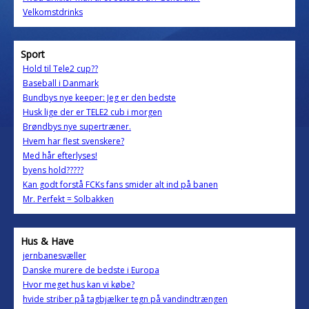
Velkomstdrinks
Sport
Hold til Tele2 cup??
Baseball i Danmark
Bundbys nye keeper: Jeg er den bedste
Husk lige der er TELE2 cub i morgen
Brøndbys nye supertræner.
Hvem har flest svenskere?
Med hår efterlyses!
byens hold?????
Kan godt forstå FCKs fans smider alt ind på banen
Mr. Perfekt = Solbakken
Hus & Have
jernbanesvæller
Danske murere de bedste i Europa
Hvor meget hus kan vi købe?
hvide striber på tagbjælker tegn på vandindtrængen