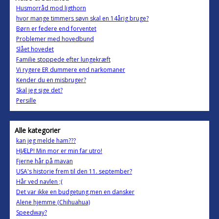
Husmorråd mod ligthorn
hvor mange timmers søvn skal en 14årig bruge?
Børn er federe end forventet
Problemer med hovedbund
Slået hovedet
Familie stoppede efter lungekræft
Vi rygere ER dummere end narkomaner
Kender du en misbruger?
Skal jeg sige det?
Persille
Alle kategorier
kan jeg melde ham???
HJÆLP! Min mor er min far utro!
Fjerne hår på mavan
USA's historie frem til den 11. september?
Hår ved navlen ;(
Det var ikke en budgetung,men en dansker
Alene hjemme (Chihuahua)
Speedway?