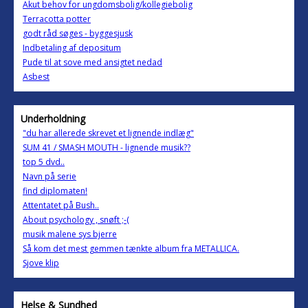
Akut behov for ungdomsbolig/kollegiebolig
Terracotta potter
godt råd søges - byggesjusk
Indbetaling af depositum
Pude til at sove med ansigtet nedad
Asbest
Underholdning
"du har allerede skrevet et lignende indlæg"
SUM 41 / SMASH MOUTH - lignende musik??
top 5 dvd..
Navn på serie
find diplomaten!
Attentatet på Bush..
About psychology , snøft ;-(
musik malene sys bjerre
Så kom det mest gemmen tænkte album fra METALLICA.
Sjove klip
Helse & Sundhed