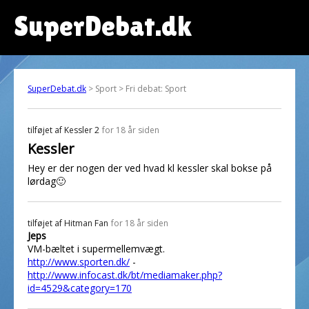
SuperDebat.dk
SuperDebat.dk
> Sport > Fri debat: Sport
tilføjet af
Kessler 2
for 18 år siden
Kessler
Hey er der nogen der ved hvad kl kessler skal bokse på
lørdag🙂
tilføjet af
Hitman Fan
for 18 år siden
Jeps
VM-bæltet i supermellemvægt.
http://www.sporten.dk/
-
http://www.infocast.dk/bt/mediamaker.php?
id=4529&category=170