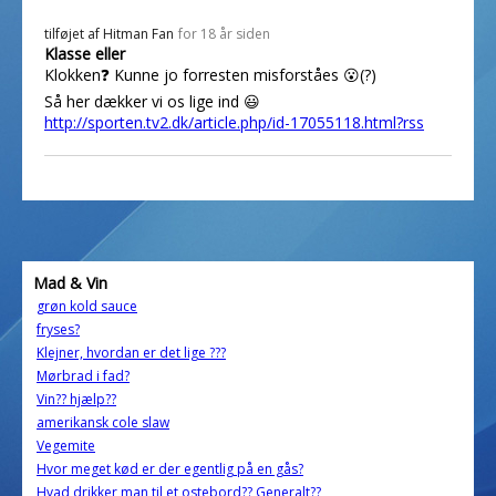
tilføjet af
Hitman Fan
for 18 år siden
Klasse eller
Klokken❓ Kunne jo forresten misforståes 😮(?)
Så her dækker vi os lige ind 😃
http://sporten.tv2.dk/article.php/id-17055118.html?rss
Mad & Vin
grøn kold sauce
fryses?
Klejner, hvordan er det lige ???
Mørbrad i fad?
Vin?? hjælp??
amerikansk cole slaw
Vegemite
Hvor meget kød er der egentlig på en gås?
Hvad drikker man til et ostebord?? Generalt??